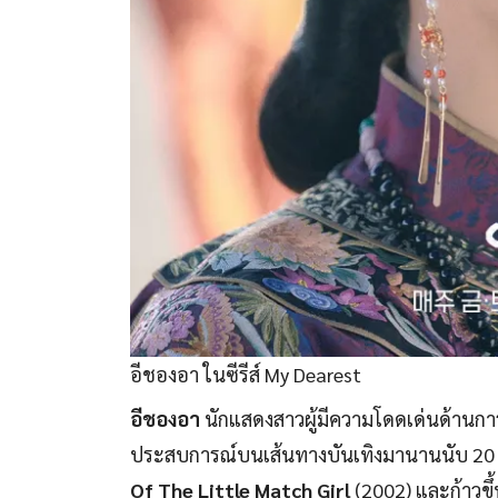
อีชองอา ในซีรีส์ My Dearest
อีชองอา
นักแสดงสาวผู้มีความโดดเด่นด้านก
ประสบการณ์บนเส้นทางบันเทิงมานานนับ 20
Of The Little Match Girl
(2002) และก้าวข