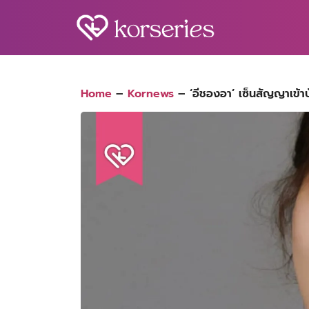
Skip
to
content
S
fo
Home
–
Kornews
–
‘อีชองอา’ เซ็นสัญญาเข้