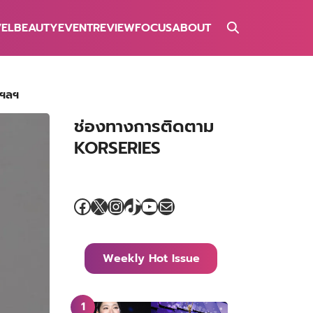
VEL
BEAUTY
EVENT
REVIEW
FOCUS
ABOUT
 ฯลฯ
ช่องทางการติดตาม
KORSERIES
Facebook
X
Instagram
TikTok
YouTube
Mail
Weekly Hot Issue