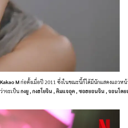
Kakao M
ก่อตั้งเมื่อปี 2011 ซึ่งในขณะนี้ก็ได้มีนักแสดงแถวห
่ว่าจะเป็น
กงยู , กงฮโยจิน , คิมแจอุค , ซอฮยอนจิน , จอนโดย