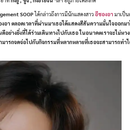
 อาทิ
กงยู , ซูจี , กงฮโยจิน
ฯลฯ อยู่ภายใต้สังกัด
gement SOOP
ได้กล่าวถึงการมีนักแสดงสาว
อีชองอา
มาเป็น
องอา ตลอดเวลาที่ผ่านมาเธอได้แสดงสีสันความมั่นใจออกมาไ
นดีอย่างยิ่งที่ได้ร่วมเดินทางไปกับเธอ ในอนาคตเราจะไม่ห
ธอสามารถจดจ่อไปกับกิจกรรมที่หลากหลายที่เธอจะสามารถทำไ