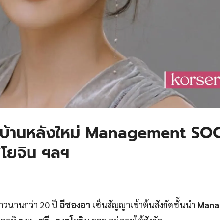
ข้าบ้านหลังใหม่ Management SO
ฮโยจิน ฯลฯ
าวนานกว่า 20 ปี
อีชองอา
เซ็นสัญญาเข้าต้นสังกัดชั้นนำ
Mana