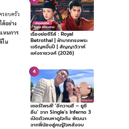
ครอบครัว
ด้อย่าง
วงแหนการ
เรื่องย่อซีรีส์ : Royal
Betrothal | ฝ่าบาททรงพระ
ด้ใน
เจริญหมื่นปี | สัญญาวิวาห์
แห่งราชวงศ์ (2026)
เซอร์ไพรส์! ‘อีกวานฮี – ยูชี
อึน’ จาก Single’s Inferno 3
เปิดตัวคบหาดูใจกัน พัฒนา
จากพี่น้องสู่คนรู้ใจหลังจบ