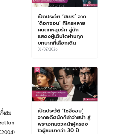
เปิดประวัติ ‘ฮเยริ’ จาก
‘ด็อกซอน’ ที่ใครหลาย
คนตกหลุมรัก สู่นัก
แสดงผู้เติบโตผ่านทุก
บทบาทที่เลือกเดิน
31/07/2026
เปิดประวัติ ‘โซจีซอบ’
ั่งสม
จากอดีตนักกีฬาว่ายน้ำ สู่
ection
พระเอกแถวหน้าผู้ครอง
ใจผู้ชมมากว่า 30 ปี
(2004)