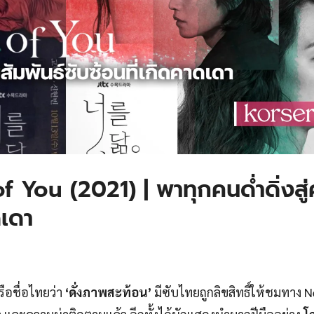
 You (2021) | พาทุกคนด่ำดิ่งสู
ดเดา
ือชื่อไทยว่า
‘ดั่งภาพสะท้อน’
มีซับไทยถูกลิขสิทธิ์ให้ชมทาง Ne