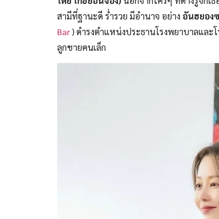
โดย โกฮยอนจอง)
นอกจากใครๆ ที่ต่างรู้จักเ
สามีที่ฐานะดี ร่ำรวย มีอำนาจ อย่าง
อันฮยอง
Bar
) ดำรงตำแหน่งประธานโรงพยาบาลและโรงเรี
ลูกชายคนเล็ก