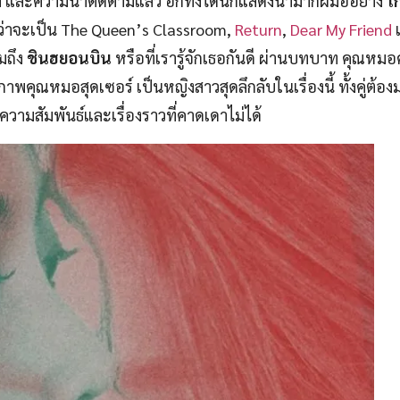
หา และความน่าติดตามแล้ว อีกทั้งได้นักแสดงนำมากฝีมืออย่าง
โ
ม่ว่าจะเป็น The Queen’s Classroom,
Return
,
Dear My Friend
มถึง
ชินฮยอนบิน
หรือที่เรารู้จักเธอกันดี ผ่านบทบาท คุณหม
ดภาพคุณหมอสุดเซอร์ เป็นหญิงสาวสุดลึกลับในเรื่องนี้ ทั้งคู่ต้อง
วามสัมพันธ์และเรื่องราวที่คาดเดาไม่ได้