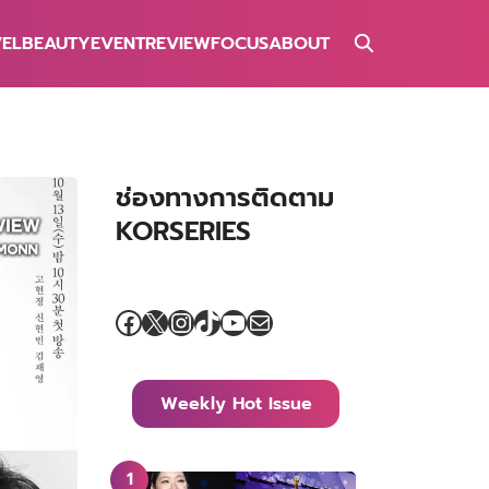
VEL
BEAUTY
EVENT
REVIEW
FOCUS
ABOUT
ช่องทางการติดตาม
KORSERIES
Facebook
X
Instagram
TikTok
YouTube
Mail
Weekly Hot Issue