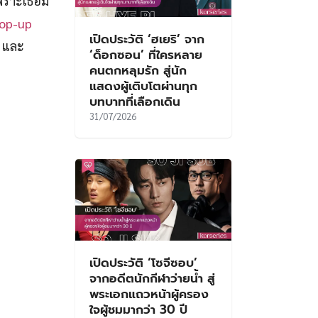
พราะเธอมี
Pop-up
เปิดประวัติ ‘ฮเยริ’ จาก
ต และ
‘ด็อกซอน’ ที่ใครหลาย
คนตกหลุมรัก สู่นัก
แสดงผู้เติบโตผ่านทุก
บทบาทที่เลือกเดิน
31/07/2026
เปิดประวัติ ‘โซจีซอบ’
จากอดีตนักกีฬาว่ายน้ำ สู่
พระเอกแถวหน้าผู้ครอง
ใจผู้ชมมากว่า 30 ปี