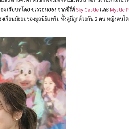
ธอแล้ว ด้านครอบครัวก็เพอร์เฟกต์ไม่แพ้หน้าที่การงานเช่นกัน เ
ซอง
(รับบทโดย ชเววอนยอง จากซีรีส์
Sky Castle
และ
Mystic 
ยนมัธยมของมูลนิธิแทริม ทั้งคู่มีลูกด้วยกัน 2 คน หญิงคนโ