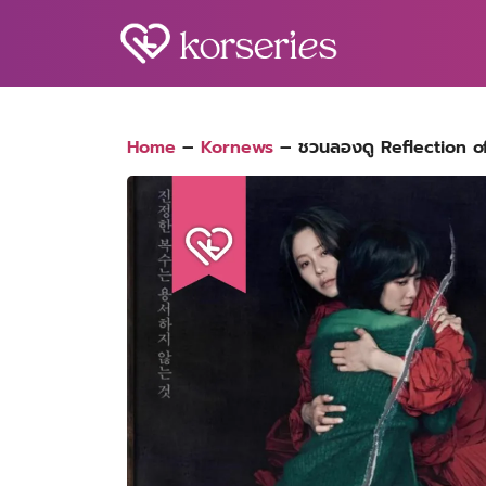
Skip
to
content
S
fo
Home
–
Kornews
–
ชวนลองดู Reflection of 