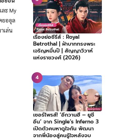
กฮยอน
และ My
อคยออุล
มาเล่น
เรื่องย่อซีรีส์ : Royal
Betrothal | ฝ่าบาททรงพระ
เจริญหมื่นปี | สัญญาวิวาห์
แห่งราชวงศ์ (2026)
เซอร์ไพรส์! ‘อีกวานฮี – ยูชี
อึน’ จาก Single’s Inferno 3
เปิดตัวคบหาดูใจกัน พัฒนา
จากพี่น้องสู่คนรู้ใจหลังจบ