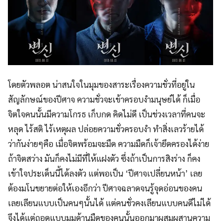
โดยตัวพลอต น่าสนใจในมุมของสาระเรื่องความชั่วที่อยู่ใน
สัญลักษณ์ของปีศาจ ความชั่วจะเข้าครอบงำมนุษย์ได้ ก็เมื่อ
จิตใจคนนั้นมีความโกรธ เก็บกด คิดไม่ดี เป็นช่วงเวลาที่คนจะ
หลุด ไร้สติ ไร้เหตุผล ปล่อยความชั่วครอบงำ ทำสิ่งเลวร้ายได้
ว่ากันง่ายๆคือ เมื่อจิตพร้อมจะมืด ความมืดก็เจ้ายึดครองได้ง่าย
ถ้าจิตสว่าง มันก็คงไม่มีที่ให้แฝงตัว ซึ่งถ้าเป็นการสิงร่าง ก็คง
เข้าใจประเด็นนี้ได้ลงตัว แต่พอเป็น ‘ปีศาจเปลี่ยนหน้า’ เลย
ต้องมโนขยายต่อให้เองอีกว่า ปีศาจฉลาดจนรู้จุดอ่อนของคน
เลยเลียนแบบเป็นคนๆนั้นได้ แต่คนชั่วคงเลียนแบบคนดีไม่ได้
จึงได้แต่ถอดแบบมุมด้านมืดของคนนั้นออกมาผสมผสานความ