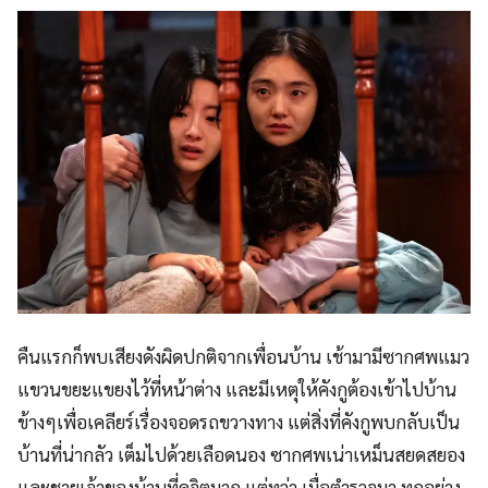
คืนแรกก็พบเสียงดังผิดปกติจากเพื่อนบ้าน เช้ามามีซากศพแมว
แขวนขยะแขยงไว้ที่หน้าต่าง และมีเหตุให้คังกูต้องเข้าไปบ้าน
ข้างๆเพื่อเคลียร์เรื่องจอดรถขวางทาง แต่สิ่งที่คังกูพบกลับเป็น
บ้านที่น่ากลัว เต็มไปด้วยเลือดนอง ซากศพเน่าเหม็นสยดสยอง
และชายเจ้าของบ้านที่ดูจิตมาก แต่ทว่า เมื่อตำรวจมา ทุกอย่าง