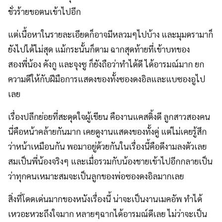
ชั่วร้ายขอตนเข้าไปอีก
แต่เนื้อหาในรายละเอียดก็อาจมีหลวมๆไปบ้าง และมุมดรามาก็
ยังไปได้ไม่สุด แม้กระนั้นก็ตาม ฉากสุดท้ายที่เข้าบทของ
สองพี่น้อง คังกู และจุงซู ก็ยังถือว่าทำได้ดี ได้อารมณ์มาก ยก
ความดีให้กับฝีมือการแสดงของทั้งซองดงอิลและแบซองอูไป
เลย
เรื่องปลีกย่อยที่สะดุดใจผู้เขียน คืองานแคสติ้งดี ลูกสาวสองคน
นี่คือหน้าคล้ายกันมาก เคยดูงานแสดงของทั้งคู่ แต่ไม่เคยรู้สึก
ว่าหน้าเหมือนกัน พอมาอยู่ด้วยกันในเรื่องนี้คือดีงามลงตัวเลย
สมเป็นพี่น้องจริงๆ และเมื่อรวมกับน้องชายเข้าไปอีกกลายเป็น
ว่าทุกคนเหมาะสมจะเป็นลูกของพ่อซองดงอิลมากเลย
สิ่งที่โดดเด่นมากของหนังเรื่องนี้ น่าจะเป็นงานเมคอัพ ทำได้
เหวอะหวะถึงใจมาก หลายๆฉากได้อารมณ์ดีเลย ไม่ว่าจะเป็น