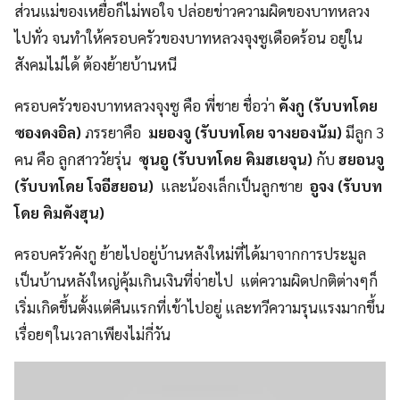
ส่วนแม่ของเหยื่อก็ไม่พอใจ ปล่อยข่าวความผิดของบาทหลวง
ไปทั่ว จนทำให้ครอบครัวของบาทหลวงจุงซูเดือดร้อน อยู่ใน
สังคมไม่ได้ ต้องย้ายบ้านหนี
ครอบครัวของบาทหลวงจุงซู คือ พี่ชาย ชื่อว่า
คังกู (รับบทโดย
ซองดงอิล)
ภรรยาคือ
มยองจู (รับบทโดย จางยองนัม)
มีลูก 3
คน คือ ลูกสาววัยรุ่น
ซุนอู (รับบทโดย คิมฮเยจุน)
กับ
ฮยอนจู
(รับบทโดย โจอีฮยอน)
และน้องเล็กเป็นลูกชาย
อูจง (รับบท
โดย คิมคังฮุน)
ครอบครัวคังกู ย้ายไปอยู่บ้านหลังใหม่ที่ได้มาจากการประมูล
เป็นบ้านหลังใหญ่คุ้มเกินเงินที่จ่ายไป แต่ความผิดปกติต่างๆก็
เริ่มเกิดขึ้นตั้งแต่คืนแรกที่เข้าไปอยู่ และทวีความรุนแรงมากขึ้น
เรื่อยๆในเวลาเพียงไม่กี่วัน