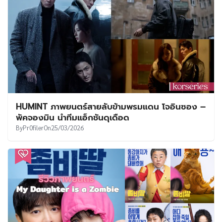
HUMINT ภาพยนตร์สายลับข้ามพรมแดน โจอินซอง –
พัคจองมิน นำทีมแอ็กชันดุเดือด
By
Pr0filer
On
25/03/2026