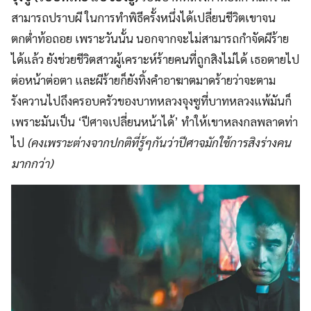
สามารถปราบผี ในการทำพิธีครั้งหนึ่งได้เปลี่ยนชีวิตเขาจน
ตกต่ำท้อถอย เพราะวันนั้น นอกจากจะไม่สามารถกำจัดผีร้าย
ได้แล้ว ยังช่วยชีวิตสาวผู้เคราะห์ร้ายคนที่ถูกสิงไม่ได้ เธอตายไป
ต่อหน้าต่อตา และผีร้ายก็ยังทิ้งคำอาฆาตมาดร้ายว่าจะตาม
รังควานไปถึงครอบครัวของบาทหลวงจุงซูที่บาทหลวงแพ้มันก็
เพราะมันเป็น ‘ปีศาจเปลี่ยนหน้าได้’ ทำให้เขาหลงกลพลาดท่า
ไป
(คงเพราะต่างจากปกติที่รู้ๆกันว่าปีศาจมักใช้การสิงร่างคน
มากกว่า)