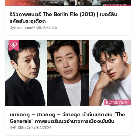
รีวิวภาพยนตร์ The Berlin File (2013) | เบอร์ลิน
รหัสลับระอุเดือด
By
warumanu
On
08/05/2026
ซนซอกกู – ฮาจองอู – จีชางอุค นำทีมแสดงใน ‘The
Generals’ ภาพยนตร์แนวอำนาจการเมืองเข้มข้น
By
Pr0filer
On
27/04/2026