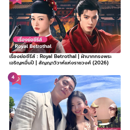
เรื่องย่อซีรีส์ : Royal Betrothal | ฝ่าบาททรงพระ
เจริญหมื่นปี | สัญญาวิวาห์แห่งราชวงศ์ (2026)