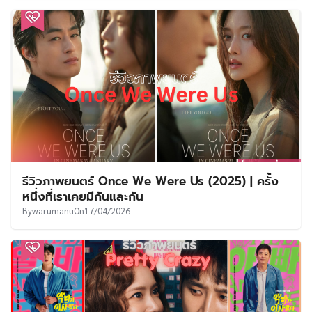
รีวิวภาพยนตร์ Once We Were Us (2025) | ครั้ง
หนึ่งที่เราเคยมีกันและกัน
By
warumanu
On
17/04/2026