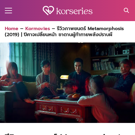
Skip
to
content
Search
Home
–
Kormovies
–
รีวิวภาพยนตร์ Metamorphosis
for:
(2019) | ปีศาจเปลี่ยนหน้า ซาตานผู้ท้าทายพลังปราบผี
MA
ES
CT
EL
UTY
T
EW
US