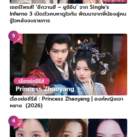
เซอร์ไพรส์! ‘อีกวานฮี – ยูชีอึน’ จาก Single’s
Inferno 3 เปิดตัวคบหาดูใจกัน พัฒนาจากพี่น้องสู่คน
รู้ใจหลังจบรายการ
เรื่องย่อซีรีส์ : Princess Zhaoyang | องค์หญิงเจา
หยาง (2026)