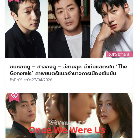
ซนซอกกู – ฮาจองอู – จีชางอุค นำทีมแสดงใน ‘The
Generals’ ภาพยนตร์แนวอำนาจการเมืองเข้มข้น
By
Pr0filer
On
27/04/2026