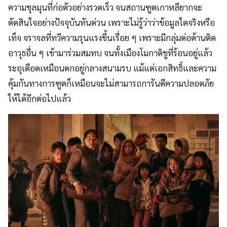
ความชุลมุนที่ก่อตัวอย่างรวดเร็ว จนสถานฑูตเกาหลียากจะ
ตัดสินใจอย่างปัจจุบันทันด่วน เพราะไม่รู้ว่าว่าข้อมูลใดจริงหรือ
เท็จ จราจลที่ทวีความรุนแรงขึ้นเรื่อย ๆ เพราะมีกลุ่มต่อต้านติด
อาวุธอื่น ๆ เข้ามาร่วมสมทบ จนทั้งเมืองโมกาดิชูที่ร้อนอยู่แล้ว
ระอุเดือดเหมือนตกอยู่กลางสนามรบ แม้แต่เอกสิทธิ์และความ
คุ้มกันทางการฑูตก็เหมือนจะไม่สามารถการันตีความปลอดภัย
ให้ได้อีกต่อไปแล้ว