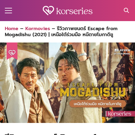
Skip
to
content
Search
Home
–
Kormovies
–
รีวิวภาพยนตร์ Escape from
for:
Mogadishu (2021) | เหนือใต้ร่วมมือ หนีตายโมกาดิชู
MA
ES
CT
EL
UTY
T
EW
US