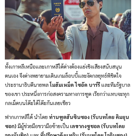
ทั้งเกาหลีเหนือและเกาหลีใต้ต่างต้องแย่งชิงเสียงสนับสนุน
ตนเอง จึงต่างพยายามเดินเกมล็อบบี้และงัดกลยุทธ์พิชิตใจ
ประธานาธิบดีนายพล
โมฮัมเหม็ด ไซอัด บาร์รี
และทีมรัฐบาล
ของเขา ประหนึ่งการก่อสงครามทางการฑูต เรียกว่าแทบจะทุก
กลเม็ดบนโต๊ะใต้โต๊ะกันเลยเชียว
ฟากเกาหลีใต้ นำโดย
ท่านฑูตฮันซินซอง (รับบทโดย คิมยุน
ซอก)
มีผู้ช่วยมือขวามือซ้ายเป็น
เลขากงซูชอล (รับบทโดย
จองมันชิก)
และ
ที่ปรึกษาคังแทจิน (รับบทโดย โจอินซอง)