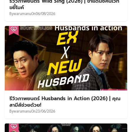
รีวิวภาพยนตร์ Wild Sing (2026) | ขาแดนซ์คืนเวที
ขยี้ไมค์
By
warumanu
On
06/08/2026
รีวิวภาพยนตร์ Husbands in Action (2026) | คุณ
สามีส์ช่วยด้วย!
By
warumanu
On
23/06/2026