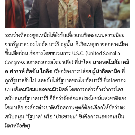
ระหว่างที่สองฑูตเหนือใต้ยังขับเคี่ยวเกมชิงคะแนนความนิยม
จากรัฐบาลของ ไซอัด บาร์รี อยู่นั้น ก็เกิดเหตุจราจลกลางเมือง
ขึ้นเสียก่อน ก่อการโดยขบวนการ U.S.C. (United Somalia
Congress สภาคองเกรสโซมาเลีย) ที่นำโดย
นายพลโมฮัมเหม็
ด ฟาราห์ ฮัสซัน ไอดิด
เรียกร้องการปล่อย
ผู้นำอิสลามิค
ที่
ถูกรัฐบาลจับไป และขับไล่รัฐบาลของไซอัดบาร์รี ซึ่งปกครอง
แบบสังคมนิยมและคอมมิวนิสต์ โดยการกล่าวอ้างว่าการใคร
สนับสนุนรัฐบาลบาร์รี ก็ถือว่าขัดต่อผลประโยชน์แห่งชาติของ
โซมาเลีย องค์กรต่างชาติหรือสถานฑูตก็ต้องเลือกให้ชัดว่าจะ
สนับสนุน ‘รัฐบาล’ หรือ ‘ประชาชน’ ซึ่งคือการแสดงตนเป็น
มิตรหรือศัตรู