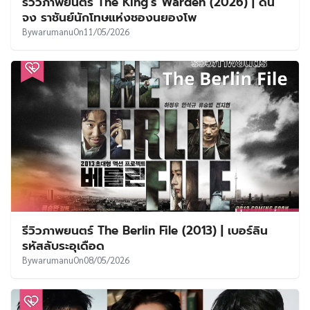
รีวิวภาพยนตร์ The King’s Warden (2026) | ดัน
จง ราชันย์นักโทษแห่งชองนยองโพ
By
warumanu
On
11/05/2026
รีวิวภาพยนตร์ The Berlin File (2013) | เบอร์ลิน
รหัสลับระอุเดือด
By
warumanu
On
08/05/2026