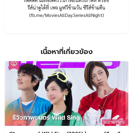
กดติดตามอัพเดตรีวิวภาพยนตร์เกาหลี หรือซี
รีส์น่าดูได้ที่ เพจ มูฟวีข้ามวัน ซีรีส์ข้ามคืน
(fb.me/MoviesAllDay.SeriesAllNight)
เนื้อหาที่เกี่ยวข้อง