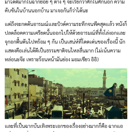
มาได้ดีมากในฉากย่อย ๆ ต่าง ๆ จะเรียกว่าศึกในศึกนอก ความ
คับขันในบ้านนอกบ้าน มาเจอกันก็ว่าได้นะ
แต่ถึงจะกดดันอารมณ์และบิวด์ความระทึกจนพีคสุดแล้ว หนังก็
ปลดล็อคความเครียดนั้นออกไปให้ด้วยอารมณ์ที่ทั้งโล่งอกและ
จุกอกตื้นตันไปพร้อม ๆ กัน เป็นเสน่ห์ที่โดดเด่นของเรื่องนี้ นัก
แสดงคือเล่นได้ดีเป็นธรรมชาติจนไหลลื่นมาก (ไม่เน้นความ
หล่อนะจ๊ะ เพราะร้อนหน้ามันย่อง มอมเชียว อิอิ)
และที่เป็นฉากบันเทิงพระเอกของเรื่องอย่างมากก็คือ ฉากแอ