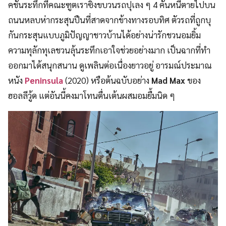
คชั่นระทึกที่คณะฑูตเราซิ่งขบวนรถปุเลง ๆ 4 คันหนีตายไปบน
ถนนหลบห่ากระสุนปืนที่สาดจากข้างทางรอบทิศ ตัวรถที่ถูกบุ
กันกระสุนแบบภูมิปัญญาชาวบ้านได้อย่างน่ารักชวนอมยิ้ม
ความทุลักทุเลชวนลุ้นระทึกเอาใจช่วยอย่างมาก เป็นฉากที่ทำ
ออกมาได้สนุกสนาน ดูเพลินต่อเนื่องยาวอยู่ อารมณ์ประมาณ
หนัง
Peninsula
(2020) หรือต้นฉบับอย่าง
Mad Max
ของ
ฮอลลีวู้ด แต่อันนี้คงมาโทนตื่นเต้นผสมอมยื้มนิด ๆ