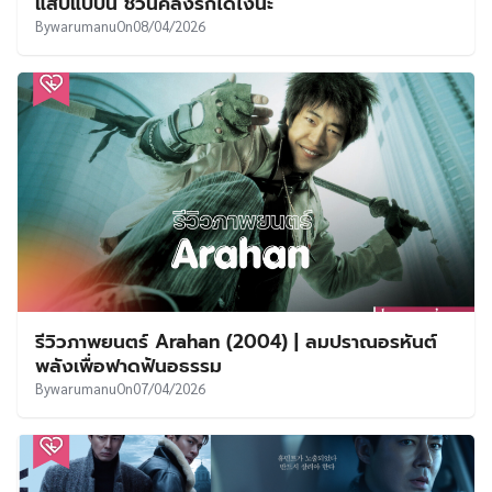
แสบแบบนี้ ชวนคลั่งรักได้ไงนะ
By
warumanu
On
08/04/2026
รีวิวภาพยนตร์ Arahan (2004) | ลมปราณอรหันต์
พลังเพื่อฟาดฟันอธรรม
By
warumanu
On
07/04/2026