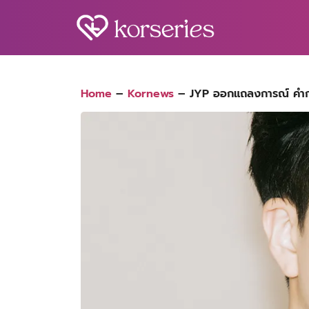
Skip
to
content
S
fo
Home
–
Kornews
–
JYP ออกแถลงการณ์ คำกล่