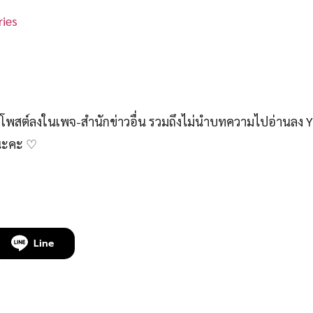
ies
สต์ลงในเพจ-สำนักข่าวอื่น รวมถึงไม่นำบทความไปอ่านลง 
์นะคะ ♡
Line