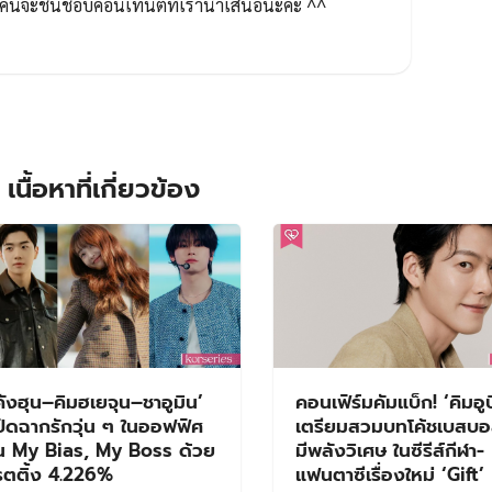
ทุกคนจะชื่นชอบคอนเทนต์ที่เรานำเสนอนะคะ ^^
เนื้อหาที่เกี่ยวข้อง
คังฮุน–คิมฮเยจุน–ชาอูมิน’
คอนเฟิร์มคัมแบ็ก! ‘คิมอูบ
ปิดฉากรักวุ่น ๆ ในออฟฟิศ
เตรียมสวมบทโค้ชเบสบอล
น My Bias, My Boss ด้วย
มีพลังวิเศษ ในซีรีส์กีฬา-
รตติ้ง 4.226%
แฟนตาซีเรื่องใหม่ ‘Gift’