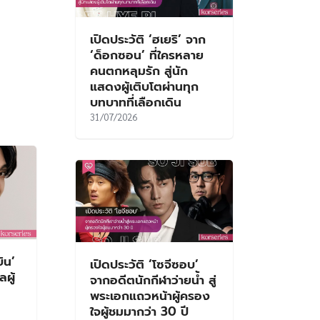
เปิดประวัติ ‘ฮเยริ’ จาก
‘ด็อกซอน’ ที่ใครหลาย
คนตกหลุมรัก สู่นัก
แสดงผู้เติบโตผ่านทุก
บทบาทที่เลือกเดิน
31/07/2026
ิน’
เปิดประวัติ ‘โซจีซอบ’
ผู้
จากอดีตนักกีฬาว่ายน้ำ สู่
พระเอกแถวหน้าผู้ครอง
ใจผู้ชมมากว่า 30 ปี