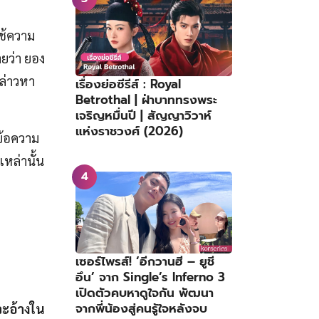
ใช้ความ
ยว่า ยอง
กล่าวหา
เรื่องย่อซีรีส์ : Royal
Betrothal | ฝ่าบาททรงพระ
เจริญหมื่นปี | สัญญาวิวาห์
แห่งราชวงศ์ (2026)
ข้อความ
เหล่านั้น
เซอร์ไพรส์! ‘อีกวานฮี – ยูชี
อึน’ จาก Single’s Inferno 3
เปิดตัวคบหาดูใจกัน พัฒนา
จากพี่น้องสู่คนรู้ใจหลังจบ
วจะอ้างใน