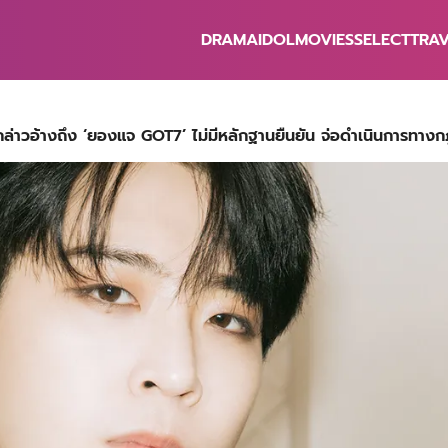
DRAMA
IDOL
MOVIES
SELECT
TRA
earch
r:
าวอ้างถึง ‘ยองแจ GOT7’ ไม่มีหลักฐานยืนยัน จ่อดำเนินการทาง