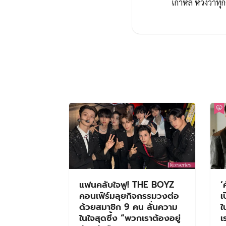
เกาหลี หวังว่า
แฟนคลับใจฟู! THE BOYZ
‘
คอนเฟิร์มลุยกิจกรรมวงต่อ
เ
ด้วยสมาชิก 9 คน ลั่นความ
ใ
ในใจสุดซึ้ง “พวกเราต้องอยู่
เ