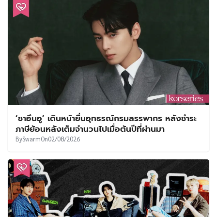
‘ชาอึนอู’ เดินหน้ายื่นอุทธรณ์กรมสรรพากร หลังชำระ
ภาษีย้อนหลังเต็มจำนวนไปเมื่อต้นปีที่ผ่านมา
By
Swarm
On
02/08/2026