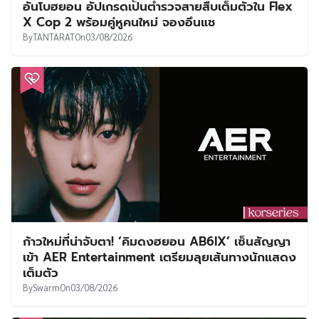
อันโบฮยอน อัปเกรดเป็นตำรวจสายสืบเต็มตัวใน Flex
X Cop 2 พร้อมคู่หูคนใหม่ จองอึนแช
By
TANTARAT
On
03/08/2026
ก้าวใหม่ที่น่าจับตา! ‘คิมดงฮยอน AB6IX’ เซ็นสัญญา
เข้า AER Entertainment เตรียมลุยเส้นทางนักแสดง
เต็มตัว
By
Swarm
On
03/08/2026