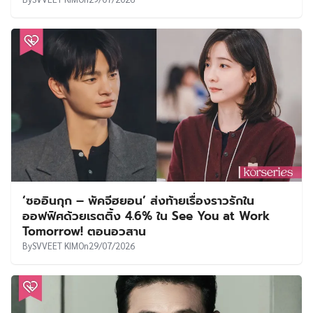
‘ซออินกุก – พัคจีฮยอน’ ส่งท้ายเรื่องราวรักใน
ออฟฟิศด้วยเรตติ้ง 4.6% ใน See You at Work
Tomorrow! ตอนอวสาน
By
SVVEET KIM
On
29/07/2026