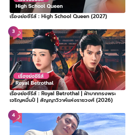
เรื่องย่อซีรีส์ : High School Queen (2027)
เรื่องย่อซีรีส์ : Royal Betrothal | ฝ่าบาททรงพระ
เจริญหมื่นปี | สัญญาวิวาห์แห่งราชวงศ์ (2026)