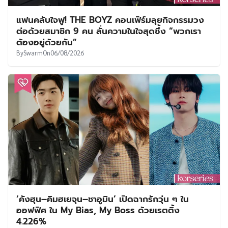
แฟนคลับใจฟู! THE BOYZ คอนเฟิร์มลุยกิจกรรมวง
ต่อด้วยสมาชิก 9 คน ลั่นความในใจสุดซึ้ง “พวกเรา
ต้องอยู่ด้วยกัน”
By
Swarm
On
06/08/2026
‘คังฮุน–คิมฮเยจุน–ชาอูมิน’ เปิดฉากรักวุ่น ๆ ใน
ออฟฟิศ ใน My Bias, My Boss ด้วยเรตติ้ง
4.226%