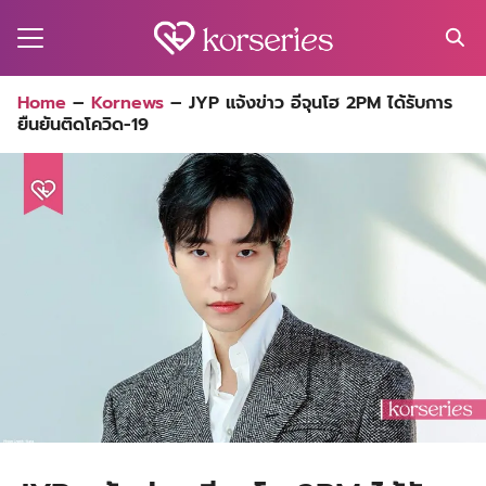
Skip
to
content
Search
Home
–
Kornews
–
JYP แจ้งข่าว อีจุนโฮ 2PM ได้รับการ
for:
ยืนยันติดโควิด-19
MA
ES
CT
EL
UTY
T
EW
US