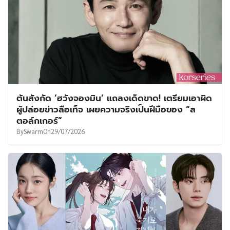
ต้นสังกัด ‘ฮวังจองมิน’ แถลงเด็ดขาด! เตรียมเอาผิด
ผู้ปล่อยข่าวลือเท็จ เผยความจริงเป็นฝีมือของ “ส
ตอล์กเกอร์”
By
Swarm
On
29/07/2026