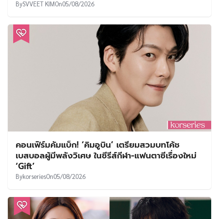
By
SVVEET KIM
On
05/08/2026
คอนเฟิร์มคัมแบ็ก! ‘คิมอูบิน’ เตรียมสวมบทโค้ช
เบสบอลผู้มีพลังวิเศษ ในซีรีส์กีฬา-แฟนตาซีเรื่องใหม่
‘Gift’
By
korseries
On
05/08/2026