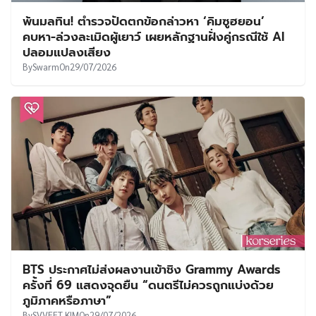
พ้นมลทิน! ตำรวจปัดตกข้อกล่าวหา ‘คิมซูฮยอน’
คบหา-ล่วงละเมิดผู้เยาว์ เผยหลักฐานฝั่งคู่กรณีใช้ AI
ปลอมแปลงเสียง
By
Swarm
On
29/07/2026
BTS ประกาศไม่ส่งผลงานเข้าชิง Grammy Awards
ครั้งที่ 69 แสดงจุดยืน “ดนตรีไม่ควรถูกแบ่งด้วย
ภูมิภาคหรือภาษา”
By
SVVEET KIM
On
29/07/2026