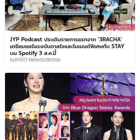
JYP Podcast ประเดิมรายการแรกจาก ‘3RACHA’
เตรียมแชร์แรงบันดาลใจและโมเมนต์พิเศษกับ STAY
บน Spotify 3 ส.ค.นี้
By
SVVEET KIM
On
02/08/2026