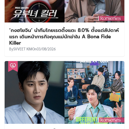
‘กงฮโยจิน’ นำทีมโกยเรตติ้งแตะ 8.0% ตั้งแต่สัปดาห์
แรก เดินหน้าภารกิจคุณแม่นักฆ่าใน A Bona Fide
Killer
By
SVVEET KIM
On
03/08/2026