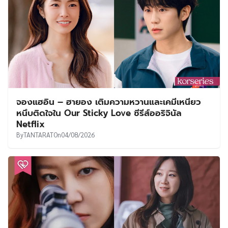
จองแฮอิน – ฮายอง เติมความหวานและเคมีเหนียว
หนึบติดใจใน Our Sticky Love ซีรีส์ออริจินัล
Netflix
By
TANTARAT
On
04/08/2026