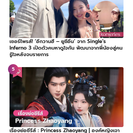
เซอร์ไพรส์! ‘อีกวานฮี – ยูชีอึน’ จาก Single’s
Inferno 3 เปิดตัวคบหาดูใจกัน พัฒนาจากพี่น้องสู่คน
รู้ใจหลังจบรายการ
เรื่องย่อซีรีส์ : Princess Zhaoyang | องค์หญิงเจา