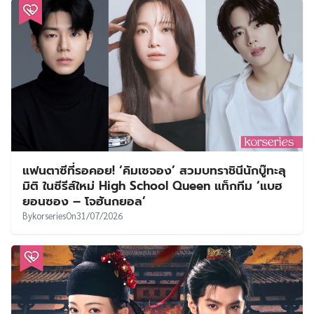
แฟนตาซีที่รอคอย! ‘คิมเซจอง’ สวมบทราชินีนักบู๊ทะลุ
มิติ ในซีรีส์ใหม่ High School Queen แท็กทีม ‘แบฮ
ยอนซอง – โจฮันกยอล’
By
korseries
On
31/07/2026