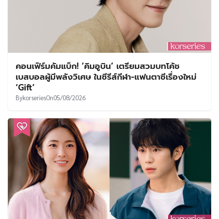
คอนเฟิร์มคัมแบ็ก! ‘คิมอูบิน’ เตรียมสวมบทโค้ช
เบสบอลผู้มีพลังวิเศษ ในซีรีส์กีฬา-แฟนตาซีเรื่องใหม่
‘Gift’
By
korseries
On
05/08/2026