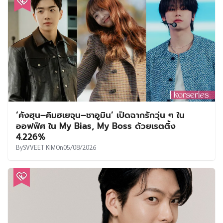
‘คังฮุน–คิมฮเยจุน–ชาอูมิน’ เปิดฉากรักวุ่น ๆ ใน
ออฟฟิศ ใน My Bias, My Boss ด้วยเรตติ้ง
4.226%
By
SVVEET KIM
On
05/08/2026