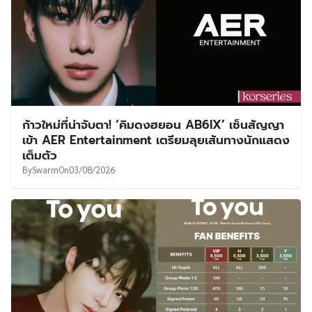
ก้าวใหม่ที่น่าจับตา! ‘คิมดงฮยอน AB6IX’ เซ็นสัญญา
เข้า AER Entertainment เตรียมลุยเส้นทางนักแสดง
เต็มตัว
By
Swarm
On
03/08/2026