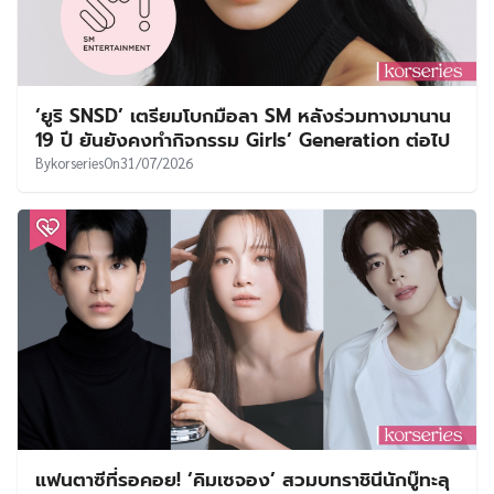
‘ยูริ SNSD’ เตรียมโบกมือลา SM หลังร่วมทางมานาน
19 ปี ยันยังคงทำกิจกรรม Girls’ Generation ต่อไป
By
korseries
On
31/07/2026
แฟนตาซีที่รอคอย! ‘คิมเซจอง’ สวมบทราชินีนักบู๊ทะลุ