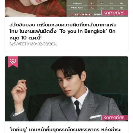
ฮวังอินยอบ เตรียมหอบความคิดถึงกลับมาหาแฟน
ไทย ในงานแฟนมีตติ้ง ‘To you in Bangkok’ ปัก
หมุด 10 ต.ค.นี้!
By
SVVEET KIM
On
02/08/2026
‘ชาอึนอู’ เดินหน้ายื่นอุทธรณ์กรมสรรพากร หลังชำระ