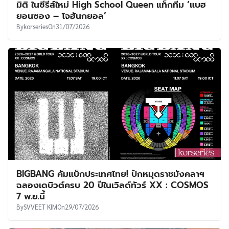
มิติ ในซีรีส์ใหม่ High School Queen แท็กทีม ‘แบฮ
ยอนซอง – โจฮันกยอล’
By
korseries
On
31/07/2026
BIGBANG คัมแบ็กประเทศไทย! ปักหมุดราชมังคลาฯ
ฉลองเดบิวต์ครบ 20 ปีในเวิลด์ทัวร์ XX : COSMOS
7 พ.ย.นี้
By
SVVEET KIM
On
29/07/2026