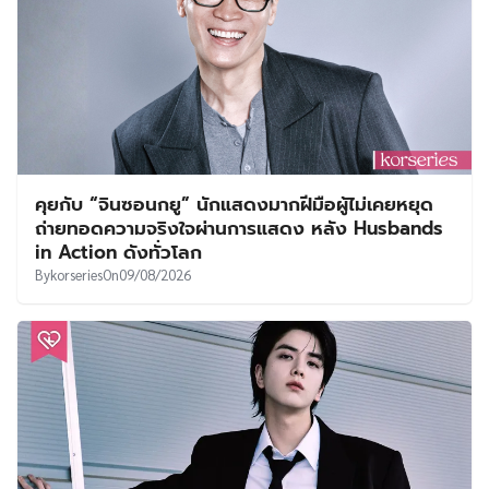
คุยกับ “จินซอนกยู” นักแสดงมากฝีมือผู้ไม่เคยหยุด
ถ่ายทอดความจริงใจผ่านการแสดง หลัง Husbands
in Action ดังทั่วโลก
By
korseries
On
09/08/2026