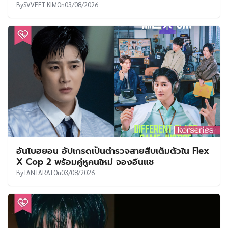
By
SVVEET KIM
On
03/08/2026
อันโบฮยอน อัปเกรดเป็นตำรวจสายสืบเต็มตัวใน Flex
X Cop 2 พร้อมคู่หูคนใหม่ จองอึนแช
By
TANTARAT
On
03/08/2026