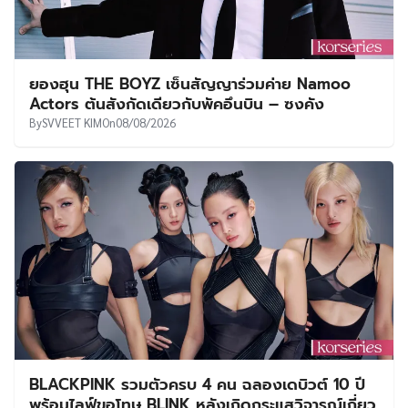
ยองฮุน THE BOYZ เซ็นสัญญาร่วมค่าย Namoo
Actors ต้นสังกัดเดียวกับพัคอึนบิน – ซงคัง
By
SVVEET KIM
On
08/08/2026
BLACKPINK รวมตัวครบ 4 คน ฉลองเดบิวต์ 10 ปี
พร้อมไลฟ์ขอโทษ BLINK หลังเกิดกระแสวิจารณ์เกี่ยว