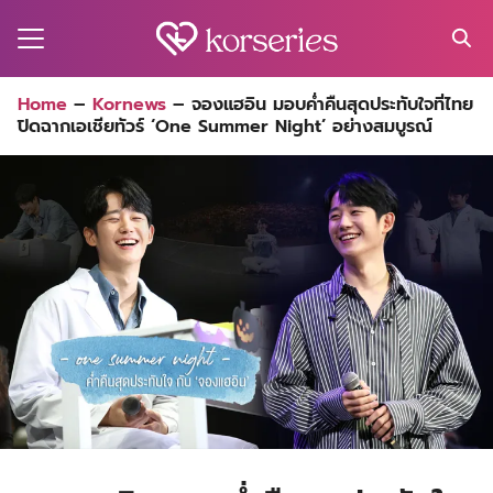
Skip
to
content
Search
Home
–
Kornews
–
จองแฮอิน มอบค่ำคืนสุดประทับใจที่ไทย
for:
ปิดฉากเอเชียทัวร์ ‘One Summer Night’ อย่างสมบูรณ์
MA
ES
CT
EL
UTY
T
EW
US