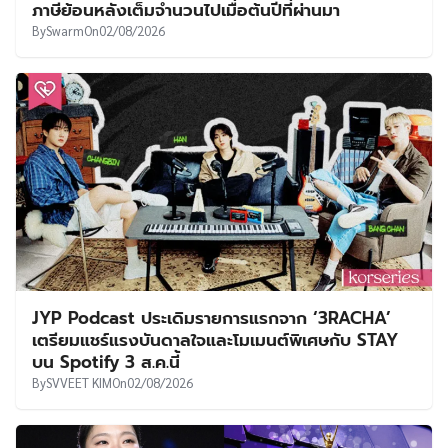
ภาษีย้อนหลังเต็มจำนวนไปเมื่อต้นปีที่ผ่านมา
By
Swarm
On
02/08/2026
JYP Podcast ประเดิมรายการแรกจาก ‘3RACHA’
เตรียมแชร์แรงบันดาลใจและโมเมนต์พิเศษกับ STAY
บน Spotify 3 ส.ค.นี้
By
SVVEET KIM
On
02/08/2026