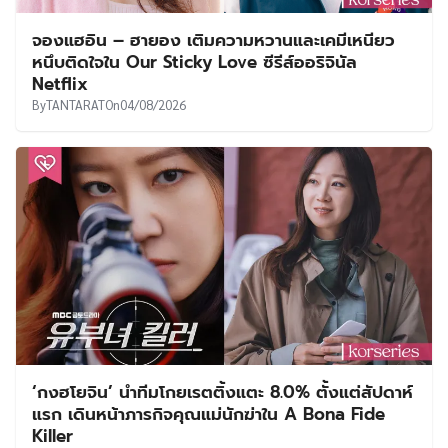
จองแฮอิน – ฮายอง เติมความหวานและเคมีเหนียว
หนึบติดใจใน Our Sticky Love ซีรีส์ออริจินัล
Netflix
By
TANTARAT
On
04/08/2026
‘กงฮโยจิน’ นำทีมโกยเรตติ้งแตะ 8.0% ตั้งแต่สัปดาห์
แรก เดินหน้าภารกิจคุณแม่นักฆ่าใน A Bona Fide
Killer