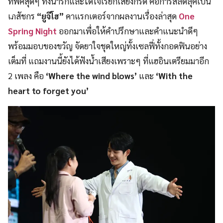
ที่พีคสุดๆ ทั้งน่ารักและได้ใจเรียกเสียงกรี๊ด คือการสลัดลุคเป็น
เภสัชกร
“ยูจีโฮ”
คาแรกเตอร์จากผลงานเรื่องล่าสุด
One
Spring Night
ออกมาเพื่อให้คำปรึกษาและคำแนะนำดีๆ
พร้อมมอบของขวัญ จัดยาใจชุดใหญ่ทั้งเซลฟี่ทั้งกอดฟินอย่าง
เต็มที่
แถม
งานนี้ยังได้ฟังน้ำเสียงเพราะๆ ที่แฮอินเตรียมมาอีก
2 เพลง คือ
‘Where the wind blows’
และ
‘With the
heart to forget you’