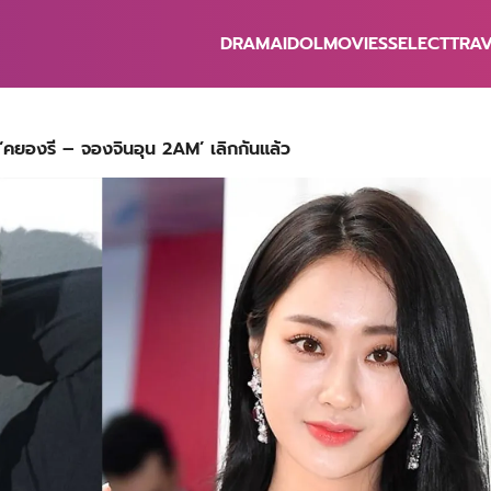
DRAMA
IDOL
MOVIES
SELECT
TRA
earch
r:
ง ‘คยองรี – จองจินอุน 2AM’ เลิกกันแล้ว