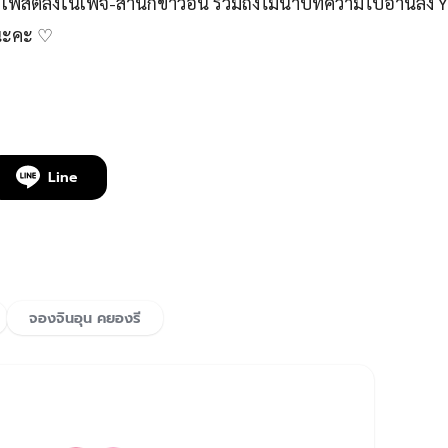
สต์ลงในเพจ-สำนักข่าวอื่น รวมถึงไม่นำบทความไปอ่านลง 
์นะคะ ♡
Line
จองจินอุน คยองรี