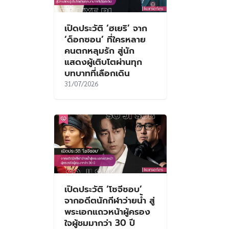
เปิดประวัติ ‘ฮเยริ’ จาก
‘ด็อกซอน’ ที่ใครหลาย
คนตกหลุมรัก สู่นัก
แสดงผู้เติบโตผ่านทุก
บทบาทที่เลือกเดิน
31/07/2026
เปิดประวัติ ‘โซจีซอบ’
จากอดีตนักกีฬาว่ายน้ำ สู่
พระเอกแถวหน้าผู้ครอง
ใจผู้ชมมากว่า 30 ปี