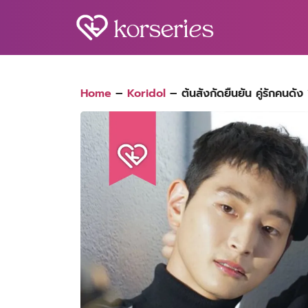
Skip
to
content
S
fo
Home
–
Koridol
–
ต้นสังกัดยืนยัน คู่รักคนดั