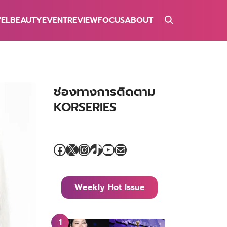
VEL
BEAUTY
EVENT
REVIEW
FOCUS
ABOUT
ช่องทางการติดตาม
KORSERIES
Facebook
X
Instagram
TikTok
YouTube
Mail
Weekly Hot Issue