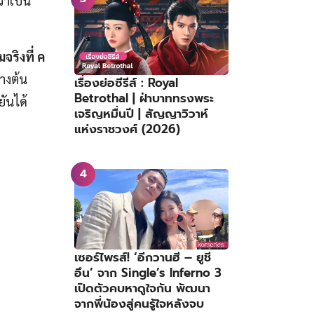
่าเป็น
จริงที่ ค
ทางต้น
เรื่องย่อซีรีส์ : Royal
Betrothal | ฝ่าบาททรงพระ
ยันได้
เจริญหมื่นปี | สัญญาวิวาห์
แห่งราชวงศ์ (2026)
เซอร์ไพรส์! ‘อีกวานฮี – ยูชี
อึน’ จาก Single’s Inferno 3
เปิดตัวคบหาดูใจกัน พัฒนา
จากพี่น้องสู่คนรู้ใจหลังจบ