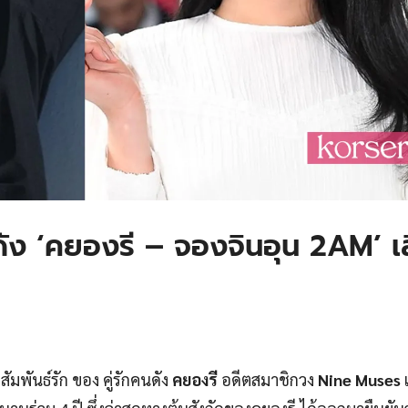
นดัง ‘คยองรี – จองจินอุน 2AM’ เ
ัมพันธ์รัก ของ คู่รักคนดัง
คยองรี
อดีตสมาชิกวง
Nine Muses