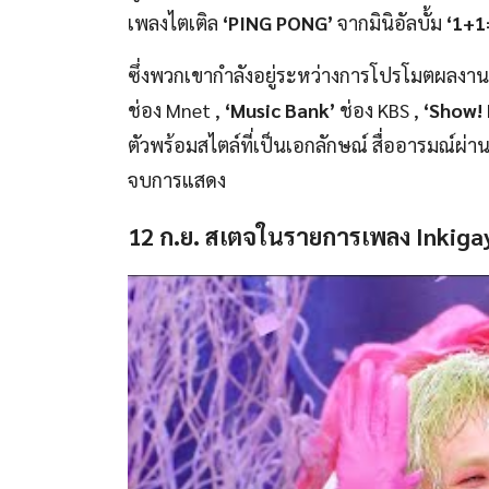
เพลงไตเติล
‘PING PONG’
จากมินิอัลบั้ม
‘1+1
ซึ่งพวกเขากำลังอยู่ระหว่างการโปรโมตผลงาน
ช่อง Mnet ,
‘Music Bank’
ช่อง KBS ,
‘Show! 
ตัวพร้อมสไตล์ที่เป็นเอกลักษณ์ สื่ออารมณ์ผ่า
จบการแสดง
12 ก.ย. สเตจในรายการเพลง
Inkiga