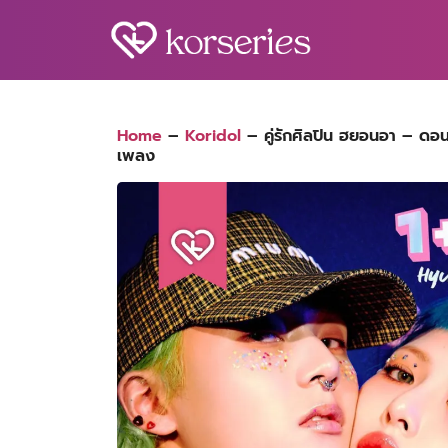
Skip
to
content
S
fo
Home
–
Koridol
–
คู่รักศิลปิน ฮยอนอา – ดอ
เพลง