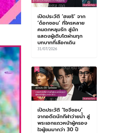
เปิดประวัติ ‘ฮเยริ’ จาก
‘ด็อกซอน’ ที่ใครหลาย
คนตกหลุมรัก สู่นัก
แสดงผู้เติบโตผ่านทุก
บทบาทที่เลือกเดิน
31/07/2026
เปิดประวัติ ‘โซจีซอบ’
จากอดีตนักกีฬาว่ายน้ำ สู่
พระเอกแถวหน้าผู้ครอง
ใจผู้ชมมากว่า 30 ปี