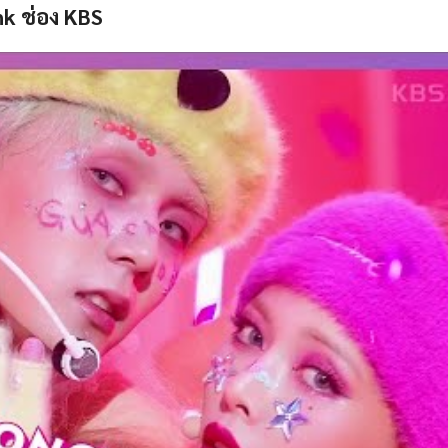
k ช่อง KBS