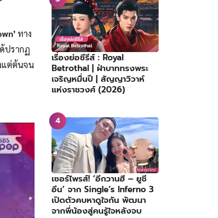
own’
ทาง
่ได้ปรากฏ
เรื่องย่อซีรีส์ : Royal
้งแต่ต้นจน
Betrothal | ฝ่าบาททรงพระ
เจริญหมื่นปี | สัญญาวิวาห์
แห่งราชวงศ์ (2026)
เซอร์ไพรส์! ‘อีกวานฮี – ยูชี
อึน’ จาก Single’s Inferno 3
เปิดตัวคบหาดูใจกัน พัฒนา
จากพี่น้องสู่คนรู้ใจหลังจบ