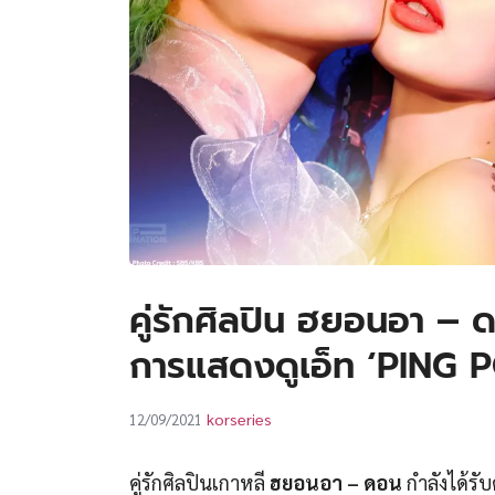
คู่รักศิลปิน ฮยอนอา – 
การแสดงดูเอ็ท ‘PING 
korseries
12/09/2021
คู่รักศิลปินเกาหลี
ฮยอนอา – ดอน
กำลังได้ร