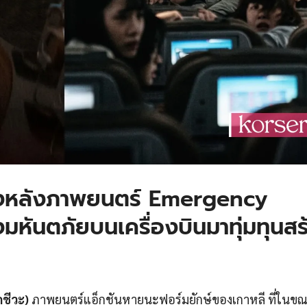
บื้องหลังภาพยนตร์ Emergency
องมหันตภัยบนเครื่องบินมาทุ่มทุนสร
กชีวะ)
ภาพยนตร์แอ็กชันหายนะฟอร์มยักษ์ของเกาหลี ที่ในขณะ