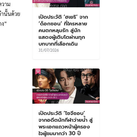
งความ
ำนั้นด้วย
เปิดประวัติ ‘ฮเยริ’ จาก
‘ด็อกซอน’ ที่ใครหลาย
่าง”
คนตกหลุมรัก สู่นัก
แสดงผู้เติบโตผ่านทุก
บทบาทที่เลือกเดิน
31/07/2026
เปิดประวัติ ‘โซจีซอบ’
จากอดีตนักกีฬาว่ายน้ำ สู่
พระเอกแถวหน้าผู้ครอง
ใจผู้ชมมากว่า 30 ปี