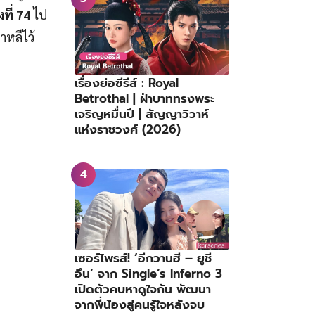
ที่ 74
ไป
าหลีไว้
เรื่องย่อซีรีส์ : Royal
Betrothal | ฝ่าบาททรงพระ
เจริญหมื่นปี | สัญญาวิวาห์
แห่งราชวงศ์ (2026)
เซอร์ไพรส์! ‘อีกวานฮี – ยูชี
อึน’ จาก Single’s Inferno 3
เปิดตัวคบหาดูใจกัน พัฒนา
จากพี่น้องสู่คนรู้ใจหลังจบ