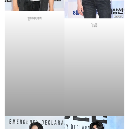
จูจงฮยอก
โซฮี