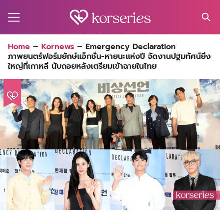
Skip
to
content
Search
Home
–
Kornews
–
Emergency Declaration
for:
ภาพยนตร์ฟอร์มยักษ์แอ็กชั่น-หายนะแห่งปี จัดงานปฐมทัศน์ยิ่ง
MA
ใหญ่ที่เกาหลี นับถอยหลังเตรียมเข้าฉายในไทย
ES
CT
EL
UTY
T
EW
US