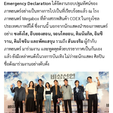
Emergency Declaration
ได้จัดงานรอบปฐมทัศน์ของ
ภาพยนตร์อย่างเป็นทางการไปเป็นที่เรียบร้อยแล้ว ณ โรง
ภาพยนตร์ Megabox ที่ห้างสรรพสินค้า COEX ในกรุงโซล
ประเทศเกาหลีใต้ ซึ่งงานนี้ นอกจากนักแสดงนำของภาพยนตร์
อย่าง
ซงคังโฮ, อีบยองฮอน, จอนโดยอน, คิมนัมกิล, อิมชี
วาน, คิมโซจิน และพัคแฮจุน
รวมถึง
ฮันแจริม
ผู้กำกับ
ภาพยนตร์ มาร่วมงาน และพูดคุยด้วยบรรยากาศเป็นกันเอง
แล้ว ยังมีเหล่าคนดังในวงการบันเทิง ไม่ว่าจะนักแสดง ศิลปิน
ชื่อดังมาร่วมงานอย่างคับคั่ง