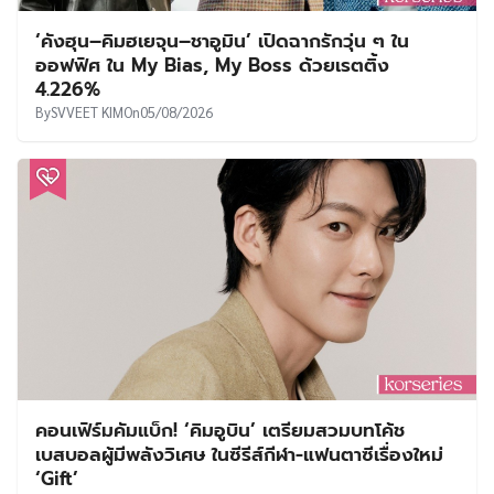
‘คังฮุน–คิมฮเยจุน–ชาอูมิน’ เปิดฉากรักวุ่น ๆ ใน
ออฟฟิศ ใน My Bias, My Boss ด้วยเรตติ้ง
4.226%
By
SVVEET KIM
On
05/08/2026
คอนเฟิร์มคัมแบ็ก! ‘คิมอูบิน’ เตรียมสวมบทโค้ช
เบสบอลผู้มีพลังวิเศษ ในซีรีส์กีฬา-แฟนตาซีเรื่องใหม่
‘Gift’