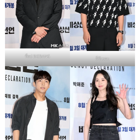
ท็อป BIGBANG
อีซังยอบ