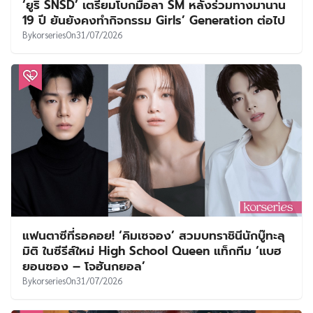
‘ยูริ SNSD’ เตรียมโบกมือลา SM หลังร่วมทางมานาน
19 ปี ยันยังคงทำกิจกรรม Girls’ Generation ต่อไป
By
korseries
On
31/07/2026
แฟนตาซีที่รอคอย! ‘คิมเซจอง’ สวมบทราชินีนักบู๊ทะลุ
มิติ ในซีรีส์ใหม่ High School Queen แท็กทีม ‘แบฮ
ยอนซอง – โจฮันกยอล’
By
korseries
On
31/07/2026