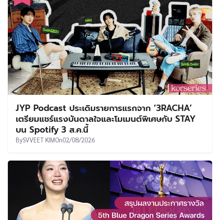
JYP Podcast ประเดิมรายการแรกจาก ‘3RACHA’
เตรียมแชร์แรงบันดาลใจและโมเมนต์พิเศษกับ STAY
บน Spotify 3 ส.ค.นี้
By
SVVEET KIM
On
02/08/2026