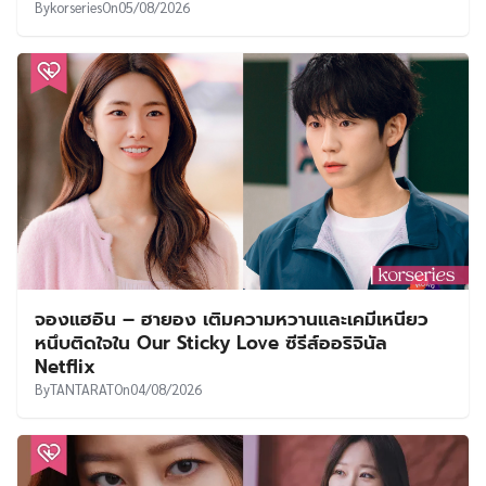
By
korseries
On
05/08/2026
จองแฮอิน – ฮายอง เติมความหวานและเคมีเหนียว
หนึบติดใจใน Our Sticky Love ซีรีส์ออริจินัล
Netflix
By
TANTARAT
On
04/08/2026