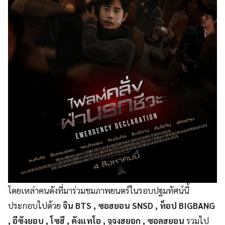
โดยเหล่าคนดังที่มาร่วมชมภาพยนตร์ในรอบปฐมทัศน์นี้
ประกอบไปด้วย
จิน BTS , ซอฮยอน SNSD , ท็อป BIGBANG
, อีซังยอบ , โซฮี , คังแทโอ , จูจงฮยอก , ซอลฮยอน
รวมไป