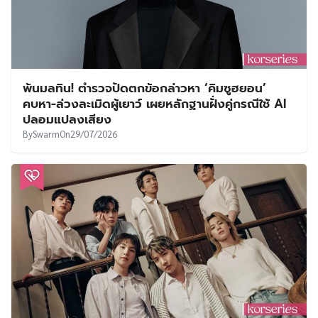
พ้นมลทิน! ตำรวจปัดตกข้อกล่าวหา ‘คิมซูฮยอน’
คบหา-ล่วงละเมิดผู้เยาว์ เผยหลักฐานฝั่งคู่กรณีใช้ AI
ปลอมแปลงเสียง
By
Swarm
On
29/07/2026