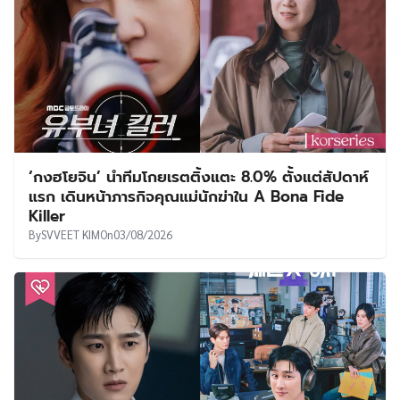
‘กงฮโยจิน’ นำทีมโกยเรตติ้งแตะ 8.0% ตั้งแต่สัปดาห์
แรก เดินหน้าภารกิจคุณแม่นักฆ่าใน A Bona Fide
Killer
By
SVVEET KIM
On
03/08/2026