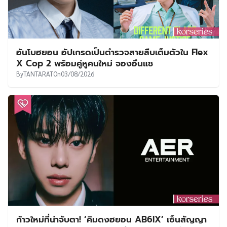
อันโบฮยอน อัปเกรดเป็นตำรวจสายสืบเต็มตัวใน Flex
X Cop 2 พร้อมคู่หูคนใหม่ จองอึนแช
By
TANTARAT
On
03/08/2026
ก้าวใหม่ที่น่าจับตา! ‘คิมดงฮยอน AB6IX’ เซ็นสัญญา