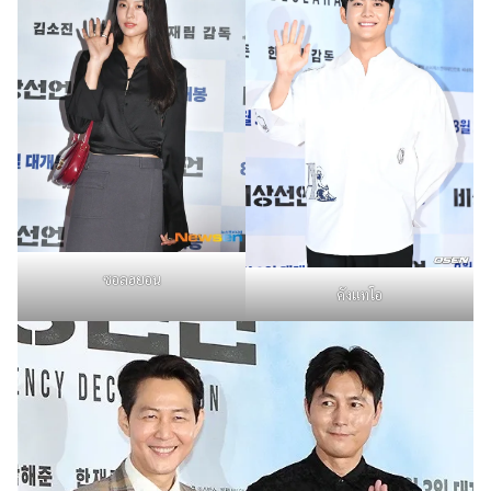
ซอลฮยอน
คังแทโอ