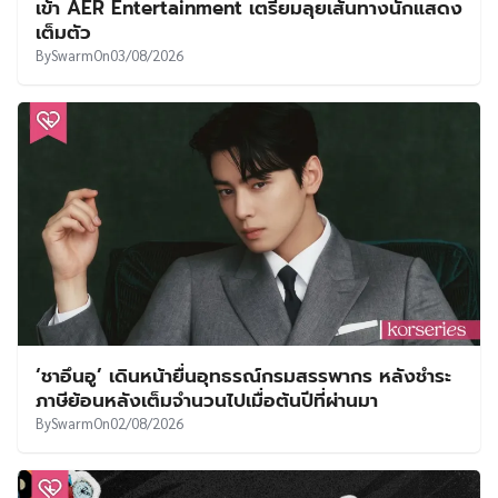
เข้า AER Entertainment เตรียมลุยเส้นทางนักแสดง
เต็มตัว
By
Swarm
On
03/08/2026
‘ชาอึนอู’ เดินหน้ายื่นอุทธรณ์กรมสรรพากร หลังชำระ
ภาษีย้อนหลังเต็มจำนวนไปเมื่อต้นปีที่ผ่านมา
By
Swarm
On
02/08/2026