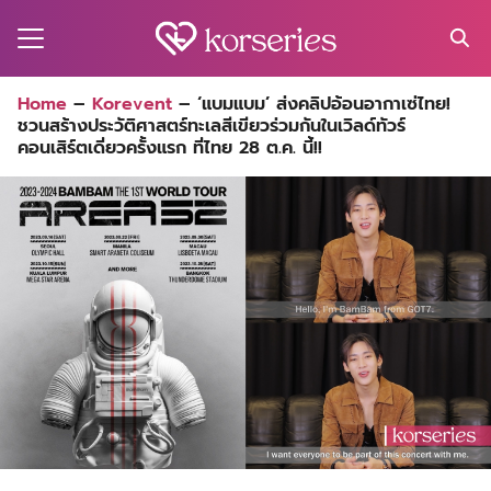
Skip
to
content
Search
Home
–
Korevent
–
‘แบมแบม’ ส่งคลิปอ้อนอากาเซ่ไทย!
for:
ชวนสร้างประวัติศาสตร์ทะเลสีเขียวร่วมกันในเวิลด์ทัวร์
MA
คอนเสิร์ตเดี่ยวครั้งแรก ที่ไทย 28 ต.ค. นี้!!
ES
CT
EL
UTY
T
EW
US