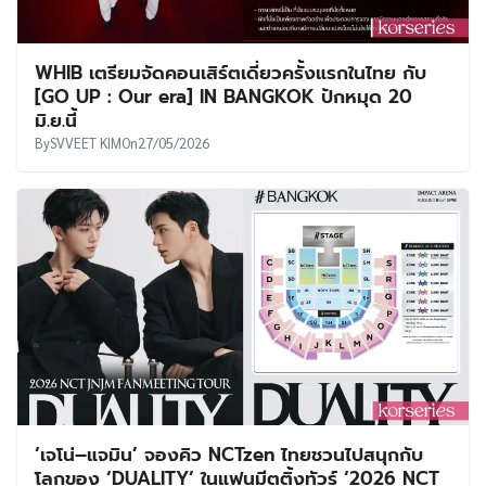
WHIB เตรียมจัดคอนเสิร์ตเดี่ยวครั้งแรกในไทย กับ
[GO UP : Our era] IN BANGKOK ปักหมุด 20
มิ.ย.นี้
By
SVVEET KIM
On
27/05/2026
‘เจโน่–แจมิน’ จองคิว NCTzen ไทยชวนไปสนุกกับ
โลกของ ‘DUALITY’ ในแฟนมีตติ้งทัวร์ ‘2026 NCT