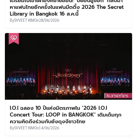
เตรียมไปเข้าเฝ้าองค์ชายอีอัน! ‘บยอนอูซอก’ กลับมา
หาแฟนไทยอีกครั้งในแฟนมีตติ้ง 2026 The Secret
Library in Bangkok 16 ส.ค.นี้
By
SVVEET KIM
On
28/06/2026
I.O.I ฉลอง 10 ปีแห่งมิตรภาพใน ‘2026 I.O.I
Concert Tour: LOOP in BANGKOK’ เติมเต็มทุก
ความคิดถึงร่วมกับอังดุงงีชาวไทย
By
SVVEET KIM
On
14/06/2026