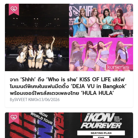
จาก ‘Shhh’ ถึง ‘Who is she’ KISS OF LIFE เสิร์ฟ
โมเมนต์พิเศษในแฟนมีตติ้ง ‘DEJA VU in Bangkok’
พร้อมเซอร์ไพรส์สเตจเพลงไทย ‘HULA HULA’
By
SVVEET KIM
On
13/06/2026