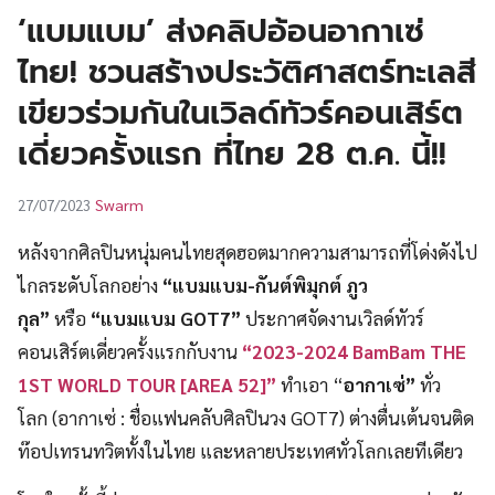
UT
‘แบมแบม’ ส่งคลิปอ้อนอากาเซ่
ไทย! ชวนสร้างประวัติศาสตร์ทะเลสี
เขียวร่วมกันในเวิลด์ทัวร์คอนเสิร์ต
เดี่ยวครั้งแรก ที่ไทย 28 ต.ค. นี้!!
Swarm
27/07/2023
หลังจากศิลปินหนุ่มคนไทยสุดฮอตมากความสามารถที่โด่งดังไป
ไกลระดับโลกอย่าง
“แบมแบม-กันต์พิมุกต์ ภูว
กุล”
หรือ
“แบมแบม GOT7”
ประกาศจัดงานเวิลด์ทัวร์
คอนเสิร์ตเดี่ยวครั้งแรกกับงาน
“2023-2024 BamBam THE
1ST WORLD TOUR [AREA 52]”
ทำเอา “
อากาเซ่”
ทั่ว
โลก (อากาเซ่ : ชื่อแฟนคลับศิลปินวง GOT7) ต่างตื่นเต้นจนติด
ท๊อปเทรนทวิตทั้งในไทย และหลายประเทศทั่วโลกเลยทีเดียว