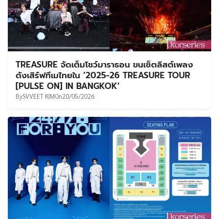
TREASURE จัดเต็มโชว์มาราธอน ขนเซ็ตลิสต์เพลง
ดังเสิร์ฟทึเมไทยใน ‘2025-26 TREASURE TOUR
[PULSE ON] IN BANGKOK’
By
SVVEET KIM
On
20/05/2026