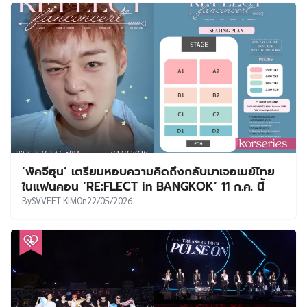
‘พัคจีฮุน’ เตรียมหอบความคิดถึงกลับมาเจอเมย์ไทย
ในแฟนคอน ‘RE:FLECT in BANGKOK’ 11 ก.ค. นี้
By
SVVEET KIM
On
22/05/2026