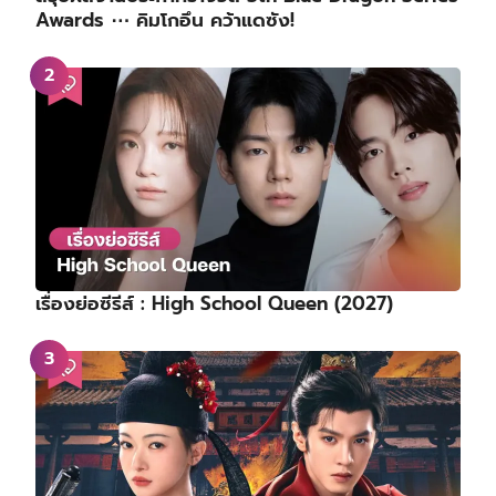
Awards ⋯ คิมโกอึน คว้าแดซัง!
เรื่องย่อซีรีส์ : High School Queen (2027)