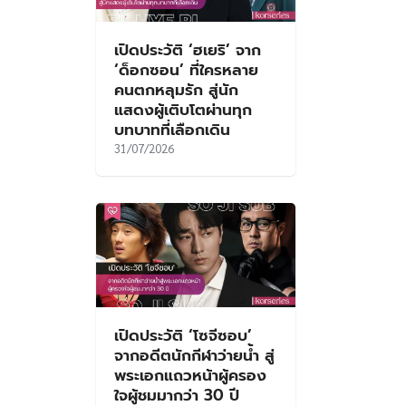
เปิดประวัติ ‘ฮเยริ’ จาก
‘ด็อกซอน’ ที่ใครหลาย
คนตกหลุมรัก สู่นัก
แสดงผู้เติบโตผ่านทุก
บทบาทที่เลือกเดิน
31/07/2026
เปิดประวัติ ‘โซจีซอบ’
จากอดีตนักกีฬาว่ายน้ำ สู่
พระเอกแถวหน้าผู้ครอง
ใจผู้ชมมากว่า 30 ปี