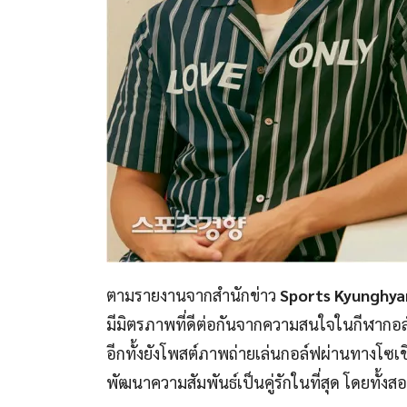
ตามรายงานจากสำนักข่าว
Sports Kyunghy
มีมิตรภาพที่ดีต่อกันจากความสนใจในกีฬากอล์ฟเห
อีกทั้งยังโพสต์ภาพถ่ายเล่นกอล์ฟผ่านทางโซเชี
พัฒนาความสัมพันธ์เป็นคู่รักในที่สุด โดยทั้งสองม