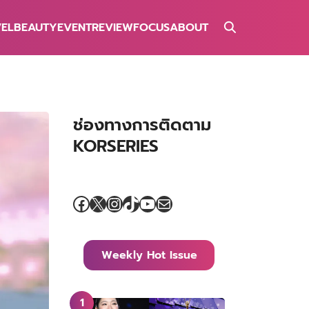
VEL
BEAUTY
EVENT
REVIEW
FOCUS
ABOUT
ช่องทางการติดตาม
KORSERIES
Facebook
X
Instagram
TikTok
YouTube
Mail
Weekly Hot Issue