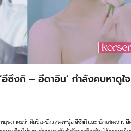
‘อีซึงกิ – อีดาอิน’ กำลังคบหาดูใจ
4 พฤษภาคมว่า ศิลปิน-นักแสดงหนุ่ม
อีซึงกิ
และ นักแสดงสาว
อี