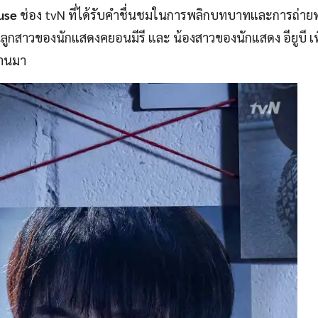
use
ช่อง tvN ที่ได้รับคำชื่นชมในการพลิกบทบาทและการถ่า
็นลูกสาวของนักแสดงคยอนมีรี และ น้องสาวของนักแสดง อียูบี เพ
ผ่านมา