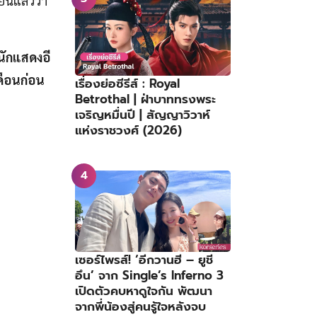
ันแล้วว่า
ักแสดงอี
เดือนก่อน
เรื่องย่อซีรีส์ : Royal
Betrothal | ฝ่าบาททรงพระ
เจริญหมื่นปี | สัญญาวิวาห์
แห่งราชวงศ์ (2026)
เซอร์ไพรส์! ‘อีกวานฮี – ยูชี
อึน’ จาก Single’s Inferno 3
เปิดตัวคบหาดูใจกัน พัฒนา
จากพี่น้องสู่คนรู้ใจหลังจบ