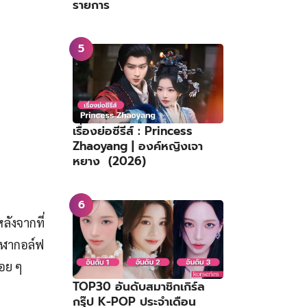
รายการ
เรื่องย่อซีรีส์ : Princess
Zhaoyang | องค์หญิงเจา
หยาง (2026)
หลังจากที่
กีฬากอล์ฟ
่อย ๆ
TOP30 อันดับสมาชิกเกิร์ล
กรุ๊ป K-POP ประจำเดือน