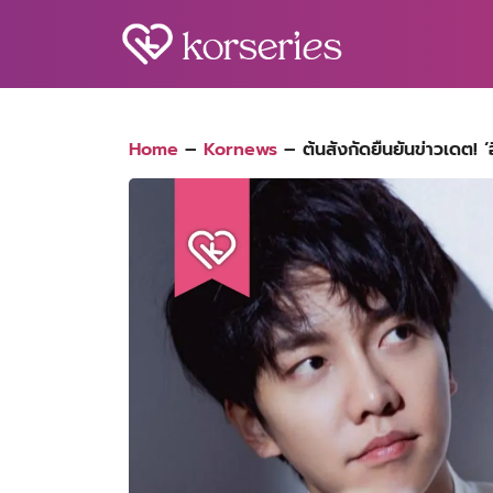
Skip
to
content
S
fo
Home
–
Kornews
–
ต้นสังกัดยืนยันข่าวเดต! ‘