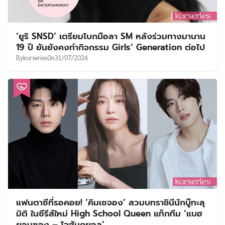
‘ยูริ SNSD’ เตรียมโบกมือลา SM หลังร่วมทางมานาน
19 ปี ยันยังคงทำกิจกรรม Girls’ Generation ต่อไป
By
korseries
On
31/07/2026
แฟนตาซีที่รอคอย! ‘คิมเซจอง’ สวมบทราชินีนักบู๊ทะลุ
มิติ ในซีรีส์ใหม่ High School Queen แท็กทีม ‘แบฮ
ยอนซอง – โจฮันกยอล’