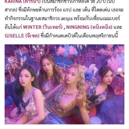
KARINA (คาริน่า)
เป็นสมาชิกชาวเกาหลีใต้ วัย 20 ปี (นับ
สากล) ซึ่งมีทักษะด้านการร้อง แรป และ เต้น ที่โดดเด่น เธอจะ
ทำกิจกรรมในฐานะสมาชิกวง aespa พร้อมกับเพื่อนเมมเบอร์
อันได้แก่
WINTER (วินเทอร์)
,
NINGNING (หนิงหนิง)
และ
GISELLE (จีเซล)
ซึ่งมีกำหนดเดบิวต์ในเดือนพฤศจิกายนนี้