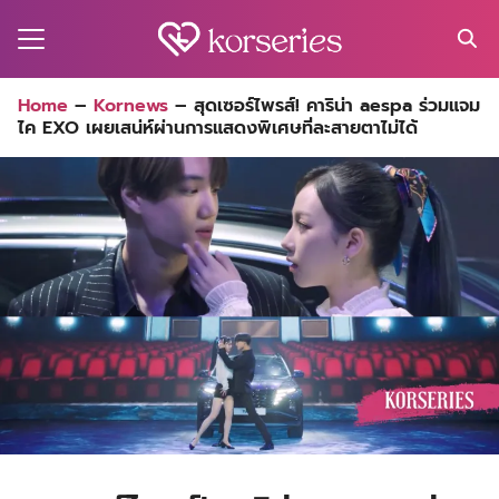
Skip
to
content
Search
Home
–
Kornews
–
สุดเซอร์ไพรส์! คาริน่า aespa ร่วมแจม
for:
ไค EXO เผยเสน่ห์ผ่านการแสดงพิเศษที่ละสายตาไม่ได้
MA
ES
CT
EL
UTY
T
EW
US