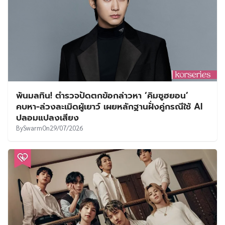
พ้นมลทิน! ตำรวจปัดตกข้อกล่าวหา ‘คิมซูฮยอน’
คบหา-ล่วงละเมิดผู้เยาว์ เผยหลักฐานฝั่งคู่กรณีใช้ AI
ปลอมแปลงเสียง
By
Swarm
On
29/07/2026