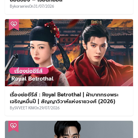
By
korseries
On
31/07/2026
เรื่องย่อซีรีส์ : Royal Betrothal | ฝ่าบาททรงพระ
เจริญหมื่นปี | สัญญาวิวาห์แห่งราชวงศ์ (2026)
By
SVVEET KIM
On
29/07/2026