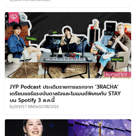
JYP Podcast ประเดิมรายการแรกจาก ‘3RACHA’
เตรียมแชร์แรงบันดาลใจและโมเมนต์พิเศษกับ STAY
บน Spotify 3 ส.ค.นี้
By
SVVEET KIM
On
02/08/2026