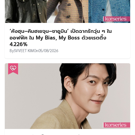
‘คังฮุน–คิมฮเยจุน–ชาอูมิน’ เปิดฉากรักวุ่น ๆ ใน
ออฟฟิศ ใน My Bias, My Boss ด้วยเรตติ้ง
4.226%
By
SVVEET KIM
On
05/08/2026