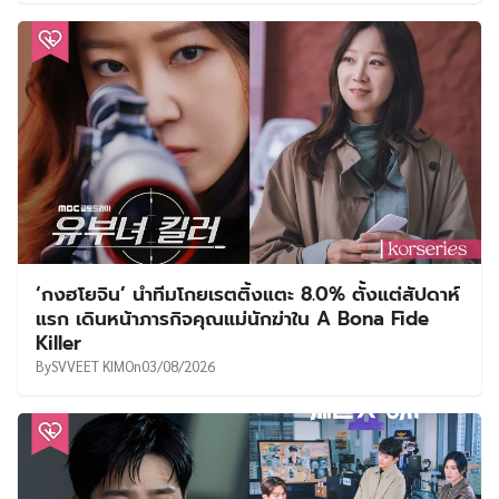
‘กงฮโยจิน’ นำทีมโกยเรตติ้งแตะ 8.0% ตั้งแต่สัปดาห์
แรก เดินหน้าภารกิจคุณแม่นักฆ่าใน A Bona Fide
Killer
By
SVVEET KIM
On
03/08/2026