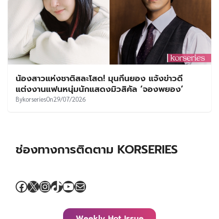
น้องสาวแห่งชาติสละโสด! มุนกึนยอง แจ้งข่าวดี
แต่งงานแฟนหนุ่มนักแสดงมิวสิคัล ‘จองพยอง’
By
korseries
On
29/07/2026
ช่องทางการติดตาม KORSERIES
Facebook
X
Instagram
TikTok
YouTube
Mail
Weekly Hot Issue