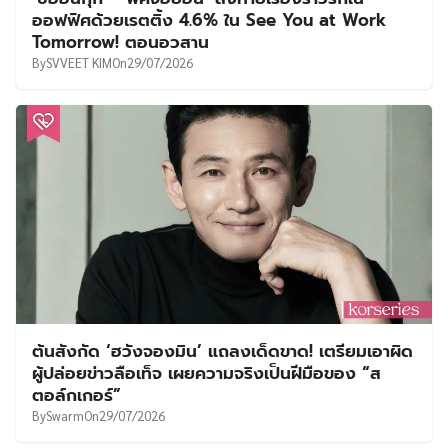
ออฟฟิศด้วยเรตติ้ง 4.6% ใน See You at Work
Tomorrow! ตอนอวสาน
By
SVVEET KIM
On
29/07/2026
ต้นสังกัด ‘ฮวังจองมิน’ แถลงเด็ดขาด! เตรียมเอาผิด
ผู้ปล่อยข่าวลือเท็จ เผยความจริงเป็นฝีมือของ “ส
ตอล์กเกอร์”
By
Swarm
On
29/07/2026