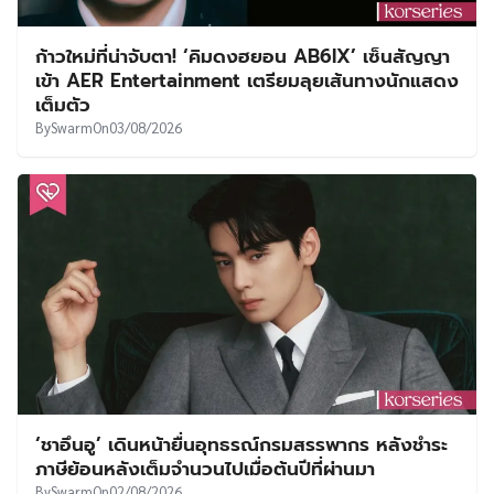
ก้าวใหม่ที่น่าจับตา! ‘คิมดงฮยอน AB6IX’ เซ็นสัญญา
เข้า AER Entertainment เตรียมลุยเส้นทางนักแสดง
เต็มตัว
By
Swarm
On
03/08/2026
‘ชาอึนอู’ เดินหน้ายื่นอุทธรณ์กรมสรรพากร หลังชำระ
ภาษีย้อนหลังเต็มจำนวนไปเมื่อต้นปีที่ผ่านมา
By
Swarm
On
02/08/2026