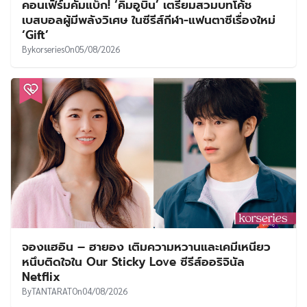
คอนเฟิร์มคัมแบ็ก! ‘คิมอูบิน’ เตรียมสวมบทโค้ช
เบสบอลผู้มีพลังวิเศษ ในซีรีส์กีฬา-แฟนตาซีเรื่องใหม่
‘Gift’
By
korseries
On
05/08/2026
จองแฮอิน – ฮายอง เติมความหวานและเคมีเหนียว
หนึบติดใจใน Our Sticky Love ซีรีส์ออริจินัล
Netflix
By
TANTARAT
On
04/08/2026