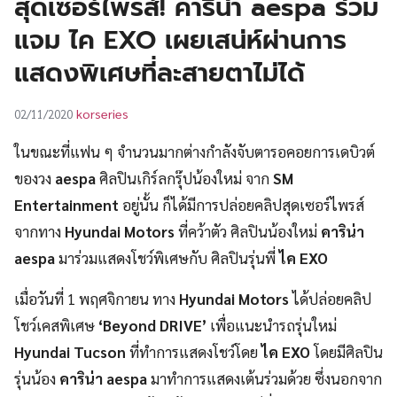
สุดเซอร์ไพรส์! คาริน่า aespa ร่วม
UT
แจม ไค EXO เผยเสน่ห์ผ่านการ
แสดงพิเศษที่ละสายตาไม่ได้
korseries
02/11/2020
ในขณะที่แฟน ๆ จำนวนมากต่างกำลังจับตารอคอยการเดบิวต์
ของวง
aespa
ศิลปินเกิร์ลกรุ๊ปน้องใหม่ จาก
SM
Entertainment
อยู่นั้น ก็ได้มีการปล่อยคลิปสุดเซอร์ไพรส์
จากทาง
Hyundai Motors
ที่คว้าตัว ศิลปินน้องใหม่
คาริน่า
aespa
มาร่วมแสดงโชว์พิเศษกับ ศิลปินรุ่นพี่
ไค EXO
เมื่อวันที่ 1 พฤศจิกายน ทาง
Hyundai Motors
ได้ปล่อยคลิป
โชว์เคสพิเศษ
‘Beyond DRIVE’
เพื่อแนะนำรถรุ่นใหม่
Hyundai Tucson
ที่ทำการแสดงโชว์โดย
ไค EXO
โดยมีศิลปิน
รุ่นน้อง
คาริน่า aespa
มาทำการแสดงเต้นร่วมด้วย ซึ่งนอกจาก