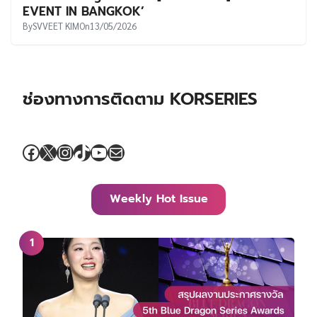
EVENT IN BANGKOK’
By
SVVEET KIM
On
13/05/2026
ช่องทางการติดตาม KORSERIES
Facebook
X
Instagram
TikTok
YouTube
Mail
Weekly Hot Issue