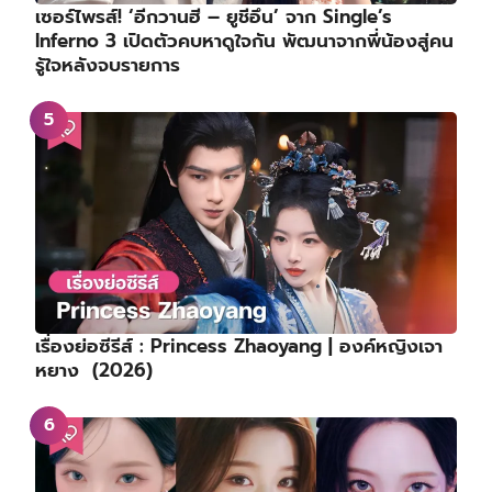
เซอร์ไพรส์! ‘อีกวานฮี – ยูชีอึน’ จาก Single’s
Inferno 3 เปิดตัวคบหาดูใจกัน พัฒนาจากพี่น้องสู่คน
รู้ใจหลังจบรายการ
เรื่องย่อซีรีส์ : Princess Zhaoyang | องค์หญิงเจา
หยาง (2026)