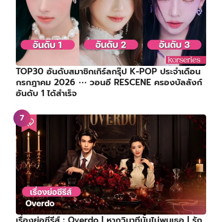
TOP30 อันดับสมาชิกเกิร์ลกรุ๊ป K-POP ประจำเดือน
กรกฎาคม 2026 ⋯ วอนอี RESCENE ครองบัลลังก์
อันดับ 1 ได้สำเร็จ
เรื่องย่อซีรีส์ : Overdo | หากวินาทีนั้นไม่พบเธอ | รัก