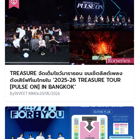
TREASURE จัดเต็มโชว์มาราธอน ขนเซ็ตลิสต์เพลง
ดังเสิร์ฟทึเมไทยใน ‘2025-26 TREASURE TOUR
[PULSE ON] IN BANGKOK’
By
SVVEET KIM
On
20/05/2026