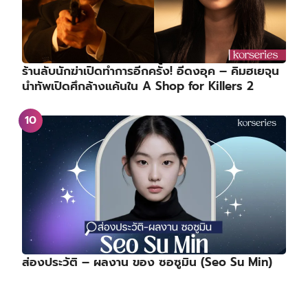
ร้านลับนักฆ่าเปิดทำการอีกครั้ง! อีดงอุค – คิมฮเยจุน
นำทัพเปิดศึกล้างแค้นใน A Shop for Killers 2
ส่องประวัติ – ผลงาน ของ ซอซูมิน (Seo Su Min)