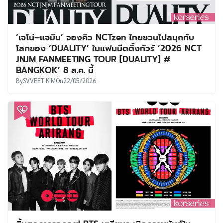
‘เจโน่–แจมิน’ จองคิว NCTzen ไทยชวนไปสนุกกับ
โลกของ ‘DUALITY’ ในแฟนมีตติ้งทัวร์ ‘2026 NCT
JNJM FANMEETING TOUR [DUALITY] #
BANGKOK’ 8 ส.ค. นี้
By
SVVEET KIM
On
22/05/2026