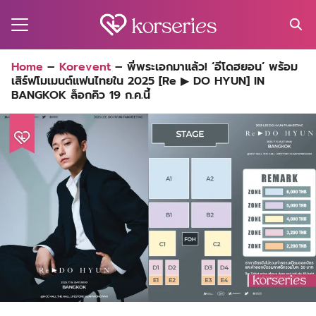
Skip
to
content
Search
Home
–
Korevent
–
พี่พระเอกมาแล้ว! ‘อีโดฮยอน’ พร้อม
for:
เสิร์ฟโมเมนต์แฟนไทยใน 2025 [Re ▶ DO HYUN] IN
MA
BANGKOK ล็อกคิว 19 ก.ค.นี้
ES
CT
EL
UTY
T
EW
US