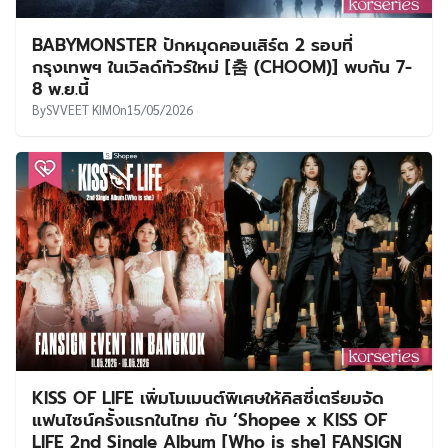
BABYMONSTER ปักหมุดคอนเสิร์ต 2 รอบที่
กรุงเทพฯ ในเวิลด์ทัวร์ใหม่ [춤 (CHOOM)] พบกัน 7-
8 พ.ย.นี้
By
SVVEET KIM
On
15/05/2026
KISS OF LIFE เพิ่มโมเมนต์พิเศษให้คิสซี่เตรียมจัด
แฟนไซน์ครั้งแรกในไทย กับ ‘Shopee x KISS OF
LIFE 2nd Single Album [Who is she] FANSIGN