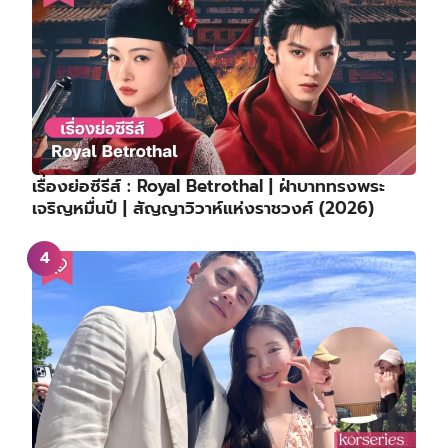
เรื่องย่อซีรีส์ : Royal Betrothal | ฝ่าบาททรงพระ
เจริญหมื่นปี | สัญญาวิวาห์แห่งราชวงศ์ (2026)