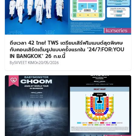
ถึงเวลา 42 ไทย! TWS เตรียมเสิร์ฟโมเมนต์สุดพิเศษ
กับคอนเสิร์ตเต็มรูปแบบครั้งแรกใน ’24/7:FOR:YOU
IN BANGKOK’ 26 ก.ย.นี้
By
SVVEET KIM
On
20/05/2026