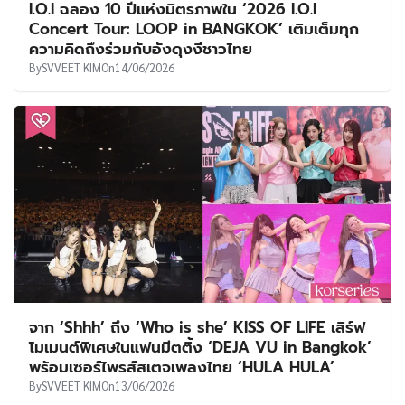
I.O.I ฉลอง 10 ปีแห่งมิตรภาพใน ‘2026 I.O.I
Concert Tour: LOOP in BANGKOK’ เติมเต็มทุก
ความคิดถึงร่วมกับอังดุงงีชาวไทย
By
SVVEET KIM
On
14/06/2026
จาก ‘Shhh’ ถึง ‘Who is she’ KISS OF LIFE เสิร์ฟ
โมเมนต์พิเศษในแฟนมีตติ้ง ‘DEJA VU in Bangkok’
พร้อมเซอร์ไพรส์สเตจเพลงไทย ‘HULA HULA’
By
SVVEET KIM
On
13/06/2026