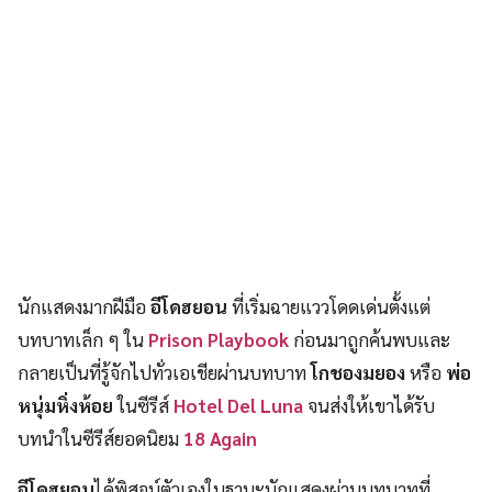
นักแสดงมากฝีมือ
อีโดฮยอน
ที่เริ่มฉายแววโดดเด่นตั้งแต่
บทบาทเล็ก ๆ ใน
Prison Playbook
ก่อนมาถูกค้นพบและ
กลายเป็นที่รู้จักไปทั่วเอเชียผ่านบทบาท
โกชองมยอง
หรือ
พ่อ
หนุ่มหิ่งห้อย
ในซีรีส์
Hotel Del Luna
จนส่งให้เขาได้รับ
บทนำในซีรีส์ยอดนิยม
18 Again
อีโดฮยอน
ได้พิสูจน์ตัวเองในฐานะนักแสดงผ่านบทบาทที่