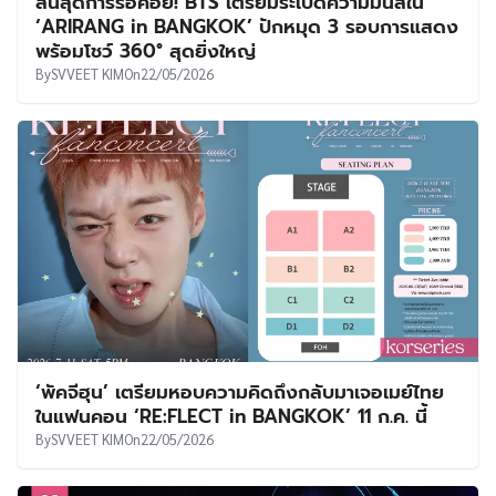
สิ้นสุดการรอคอย! BTS เตรียมระเบิดความมันส์ใน
‘ARIRANG in BANGKOK’ ปักหมุด 3 รอบการแสดง
พร้อมโชว์ 360° สุดยิ่งใหญ่
By
SVVEET KIM
On
22/05/2026
‘พัคจีฮุน’ เตรียมหอบความคิดถึงกลับมาเจอเมย์ไทย
ในแฟนคอน ‘RE:FLECT in BANGKOK’ 11 ก.ค. นี้
By
SVVEET KIM
On
22/05/2026