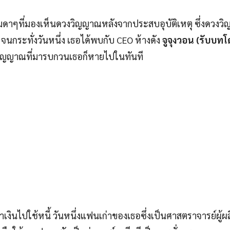
ดาๆที่มองเห็นดวงวิญญาณหลังจากประสบอุบัติเหตุ ซึ่งดวงว
ระทั่งวันหนึ่ง เธอได้พบกับ CEO ห้างดัง
จูจุงวอน (รับบทโ
ดวงวิญญาณที่มารบกวนเธอก็หายไปในทันที