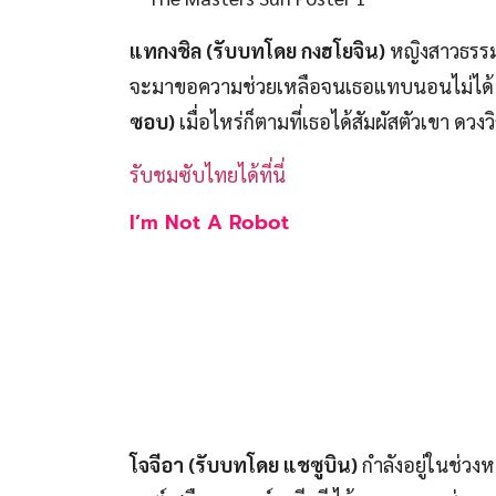
แทกงชิล (รับบทโดย กงฮโยจิน)
หญิงสาวธรรม
จะมาขอความช่วยเหลือจนเธอแทบนอนไม่ได้ จนก
ซอบ)
เมื่อไหร่ก็ตามที่เธอได้สัมผัสตัวเขา 
รับชมซับไทยได้ที่นี่
I’m Not A Robot