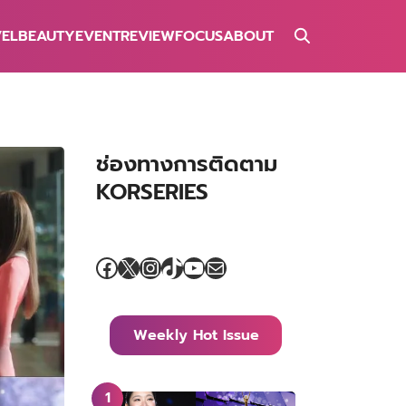
VEL
BEAUTY
EVENT
REVIEW
FOCUS
ABOUT
ช่องทางการติดตาม
KORSERIES
Facebook
X
Instagram
TikTok
YouTube
Mail
Weekly Hot Issue