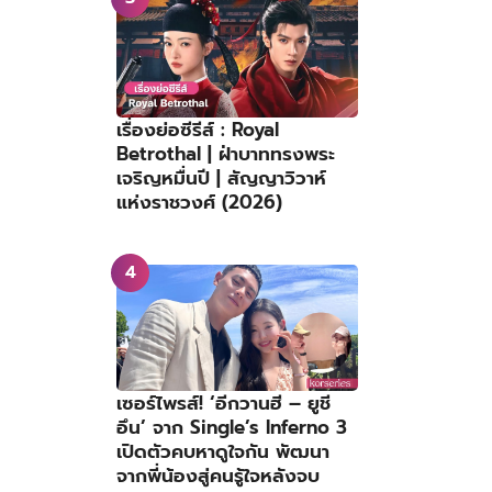
เรื่องย่อซีรีส์ : Royal
Betrothal | ฝ่าบาททรงพระ
เจริญหมื่นปี | สัญญาวิวาห์
แห่งราชวงศ์ (2026)
เซอร์ไพรส์! ‘อีกวานฮี – ยูชี
อึน’ จาก Single’s Inferno 3
เปิดตัวคบหาดูใจกัน พัฒนา
จากพี่น้องสู่คนรู้ใจหลังจบ