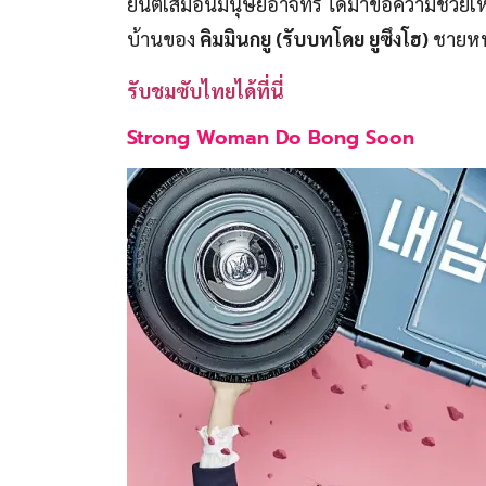
โจจีอา (รับบทโดย แชซูบิน)
กำลังอยู่ในช่วงห
ยนต์เสมือนมนุษย์อาจีทรี ได้มาขอความช่วยเหล
บ้านของ
คิมมินกยู (รับบทโดย ยูซึงโฮ)
ชายหนุ
รับชมซับไทยได้ที่นี่