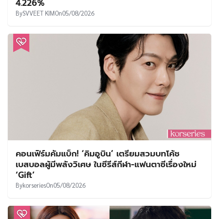
4.226%
By
SVVEET KIM
On
05/08/2026
คอนเฟิร์มคัมแบ็ก! ‘คิมอูบิน’ เตรียมสวมบทโค้ช
เบสบอลผู้มีพลังวิเศษ ในซีรีส์กีฬา-แฟนตาซีเรื่องใหม่
‘Gift’
By
korseries
On
05/08/2026