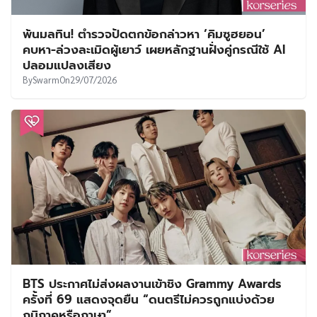
พ้นมลทิน! ตำรวจปัดตกข้อกล่าวหา ‘คิมซูฮยอน’
คบหา-ล่วงละเมิดผู้เยาว์ เผยหลักฐานฝั่งคู่กรณีใช้ AI
ปลอมแปลงเสียง
By
Swarm
On
29/07/2026
BTS ประกาศไม่ส่งผลงานเข้าชิง Grammy Awards
ครั้งที่ 69 แสดงจุดยืน “ดนตรีไม่ควรถูกแบ่งด้วย
ภูมิภาคหรือภาษา”