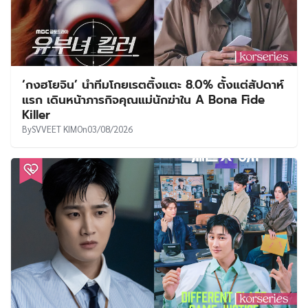
‘กงฮโยจิน’ นำทีมโกยเรตติ้งแตะ 8.0% ตั้งแต่สัปดาห์
แรก เดินหน้าภารกิจคุณแม่นักฆ่าใน A Bona Fide
Killer
By
SVVEET KIM
On
03/08/2026