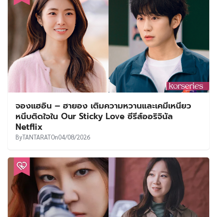
จองแฮอิน – ฮายอง เติมความหวานและเคมีเหนียว
หนึบติดใจใน Our Sticky Love ซีรีส์ออริจินัล
Netflix
By
TANTARAT
On
04/08/2026