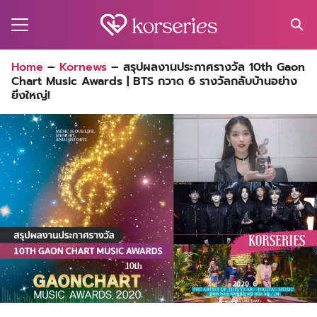
Skip
to
content
Search
Home
–
Kornews
–
สรุปผลงานประกาศรางวัล 10th Gaon
for:
Chart Music Awards | BTS กวาด 6 รางวัลกลับบ้านอย่าง
MA
ยิ่งใหญ่!
ES
CT
EL
UTY
T
EW
US