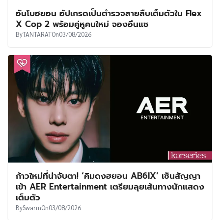
อันโบฮยอน อัปเกรดเป็นตำรวจสายสืบเต็มตัวใน Flex
X Cop 2 พร้อมคู่หูคนใหม่ จองอึนแช
By
TANTARAT
On
03/08/2026
ก้าวใหม่ที่น่าจับตา! ‘คิมดงฮยอน AB6IX’ เซ็นสัญญา
เข้า AER Entertainment เตรียมลุยเส้นทางนักแสดง
เต็มตัว
By
Swarm
On
03/08/2026