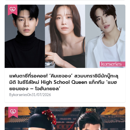
แฟนตาซีที่รอคอย! ‘คิมเซจอง’ สวมบทราชินีนักบู๊ทะลุ
มิติ ในซีรีส์ใหม่ High School Queen แท็กทีม ‘แบฮ
ยอนซอง – โจฮันกยอล’
By
korseries
On
31/07/2026