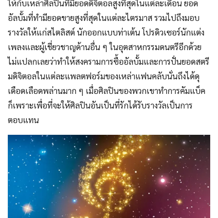
ให้กับเหล่าศิลปินที่มียอดดิจิตอลสูงที่สุดในแต่ละเดือน ยอด
อัลบั้มที่ทำมียอดขายสูงที่สุดในแต่ละไตรมาส รวมไปถึงมอบ
รางวัลให้แก่สไตลิสต์ นักออกแบบท่าเต้น โปรดิวเซอร์นักแต่ง
เพลงและผู้เชี่ยวชาญด้านอื่น ๆ ในอุตสาหกรรมดนตรีอีกด้วย
ไม่แปลกเลยว่าทำให้สงครามการซื้ออัลบั้มและการปั่นยอดสตรี
มดิจิตอลในแต่ละแพลตฟอร์มของเหล่าแฟนคลับนั่นถึงได้ดุ
เดือดเลือดพล่านมาก ๆ เมื่อศิลปินของพวกเขาทำการคัมแบ็ค
ก็เพราะเพื่อที่จะให้ศิลปินอันเป็นที่รักได้รับรางวัลเป็นการ
ตอบแทน