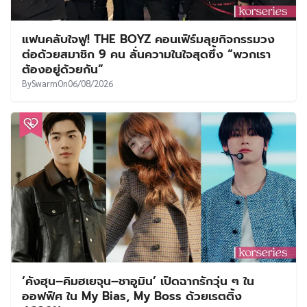
แฟนคลับใจฟู! THE BOYZ คอนเฟิร์มลุยกิจกรรมวง
ต่อด้วยสมาชิก 9 คน ลั่นความในใจสุดซึ้ง “พวกเรา
ต้องอยู่ด้วยกัน”
By
Swarm
On
06/08/2026
‘คังฮุน–คิมฮเยจุน–ชาอูมิน’ เปิดฉากรักวุ่น ๆ ใน
ออฟฟิศ ใน My Bias, My Boss ด้วยเรตติ้ง