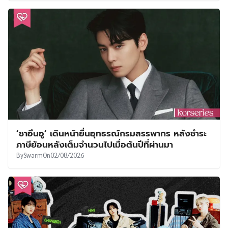
‘ชาอึนอู’ เดินหน้ายื่นอุทธรณ์กรมสรรพากร หลังชำระ
ภาษีย้อนหลังเต็มจำนวนไปเมื่อต้นปีที่ผ่านมา
By
Swarm
On
02/08/2026