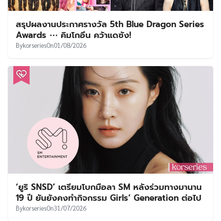
สรุปผลงานประกาศรางวัล 5th Blue Dragon Series
Awards ⋯ คิมโกอึน คว้าแดซัง!
By
korseries
On
01/08/2026
‘ยูริ SNSD’ เตรียมโบกมือลา SM หลังร่วมทางมานาน
19 ปี ยันยังคงทำกิจกรรม Girls’ Generation ต่อไป
By
korseries
On
31/07/2026