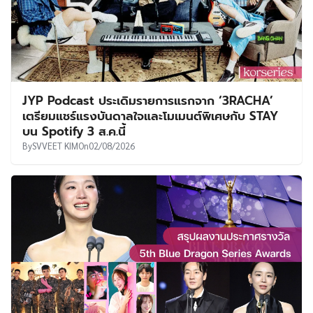
JYP Podcast ประเดิมรายการแรกจาก ‘3RACHA’
เตรียมแชร์แรงบันดาลใจและโมเมนต์พิเศษกับ STAY
บน Spotify 3 ส.ค.นี้
By
SVVEET KIM
On
02/08/2026