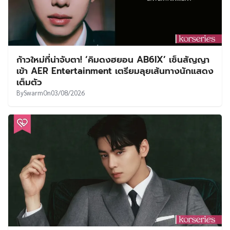
ก้าวใหม่ที่น่าจับตา! ‘คิมดงฮยอน AB6IX’ เซ็นสัญญา
เข้า AER Entertainment เตรียมลุยเส้นทางนักแสดง
เต็มตัว
By
Swarm
On
03/08/2026