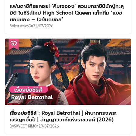
แฟนตาซีที่รอคอย! ‘คิมเซจอง’ สวมบทราชินีนักบู๊ทะลุ
มิติ ในซีรีส์ใหม่ High School Queen แท็กทีม ‘แบฮ
ยอนซอง – โจฮันกยอล’
By
korseries
On
31/07/2026
เรื่องย่อซีรีส์ : Royal Betrothal | ฝ่าบาททรงพระ
เจริญหมื่นปี | สัญญาวิวาห์แห่งราชวงศ์ (2026)
By
SVVEET KIM
On
29/07/2026