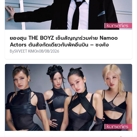
ยองฮุน THE BOYZ เซ็นสัญญาร่วมค่าย Namoo
Actors ต้นสังกัดเดียวกับพัคอึนบิน – ซงคัง
By
SVVEET KIM
On
08/08/2026