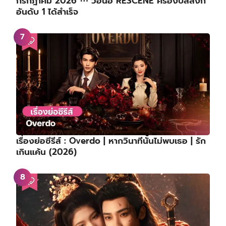
กรกฎาคม 2026 ⋯ วอนอี RESCENE ครองบัลลังก์
อันดับ 1 ได้สำเร็จ
เรื่องย่อซีรีส์ : Overdo | หากวินาทีนั้นไม่พบเธอ | รัก
เกินแค้น (2026)