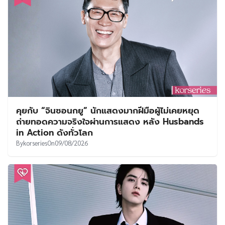
คุยกับ “จินซอนกยู” นักแสดงมากฝีมือผู้ไม่เคยหยุด
ถ่ายทอดความจริงใจผ่านการแสดง หลัง Husbands
in Action ดังทั่วโลก
By
korseries
On
09/08/2026