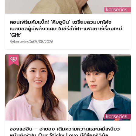
คอนเฟิร์มคัมแบ็ก! ‘คิมอูบิน’ เตรียมสวมบทโค้ช
เบสบอลผู้มีพลังวิเศษ ในซีรีส์กีฬา-แฟนตาซีเรื่องใหม่
‘Gift’
By
korseries
On
05/08/2026
จองแฮอิน – ฮายอง เติมความหวานและเคมีเหนียว
หนึบติดใจใน Our Sticky Love ซีรีส์ออริจินัล