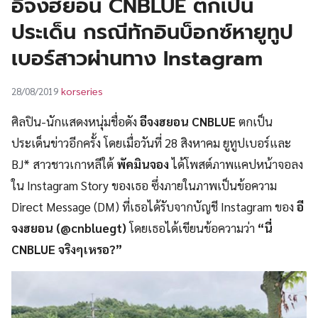
อีจงฮยอน CNBLUE ตกเป็น
UT
ประเด็น กรณีทักอินบ็อกซ์หายูทูป
เบอร์สาวผ่านทาง Instagram
korseries
28/08/2019
ศิลปิน-นักแสดงหนุ่มชื่อดัง
อีจงฮยอน CNBLUE
ตกเป็น
ประเด็นข่าวอีกครั้ง โดยเมื่อวันที่ 28 สิงหาคม ยูทูปเบอร์และ
BJ* สาวชาวเกาหลีใต้
พัคมินจอง
ได้โพสต์ภาพแคปหน้าจอลง
ใน Instagram Story ของเธอ ซึ่งภายในภาพเป็นข้อความ
Direct Message (DM) ที่เธอได้รับจากบัญชี Instagram ของ
อี
จงฮยอน (@cnbluegt)
โดยเธอได้เขียนข้อความว่า
“นี่
CNBLUE จริงๆเหรอ?”