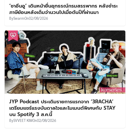
‘ชาอึนอู’ เดินหน้ายื่นอุทธรณ์กรมสรรพากร หลังชำระ
ภาษีย้อนหลังเต็มจำนวนไปเมื่อต้นปีที่ผ่านมา
By
Swarm
On
02/08/2026
JYP Podcast ประเดิมรายการแรกจาก ‘3RACHA’
เตรียมแชร์แรงบันดาลใจและโมเมนต์พิเศษกับ STAY
บน Spotify 3 ส.ค.นี้
By
SVVEET KIM
On
02/08/2026