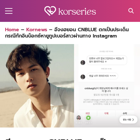
Skip
to
content
Search
Home
–
Kornews
–
อีจงฮยอน CNBLUE ตกเป็นประเด็น
for:
กรณีทักอินบ็อกซ์หายูทูปเบอร์สาวผ่านทาง Instagram
MA
ES
CT
EL
UTY
T
EW
US