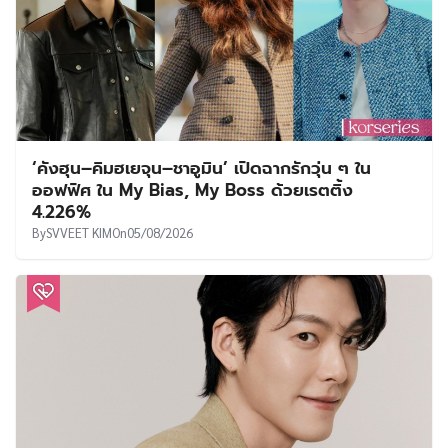
‘คังฮุน–คิมฮเยจุน–ชาอูมิน’ เปิดฉากรักวุ่น ๆ ใน
ออฟฟิศ ใน My Bias, My Boss ด้วยเรตติ้ง
4.226%
By
SVVEET KIM
On
05/08/2026