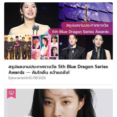
สรุปผลงานประกาศรางวัล 5th Blue Dragon Series
Awards ⋯ คิมโกอึน คว้าแดซัง!
By
korseries
On
01/08/2026