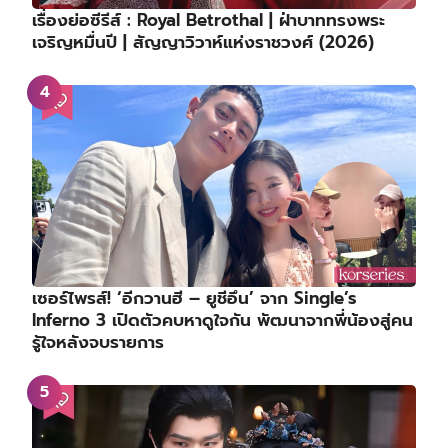
เรื่องย่อซีรีส์ : Royal Betrothal | ฝ่าบาททรงพระ
เจริญหมื่นปี | สัญญาวิวาห์แห่งราชวงศ์ (2026)
เซอร์ไพรส์! ‘อีกวานฮี – ยูชีอึน’ จาก Single’s
Inferno 3 เปิดตัวคบหาดูใจกัน พัฒนาจากพี่น้องสู่คน
รู้ใจหลังจบรายการ