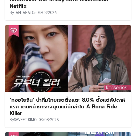
Netflix
By
TANTARAT
On
04/08/2026
‘กงฮโยจิน’ นำทีมโกยเรตติ้งแตะ 8.0% ตั้งแต่สัปดาห์
แรก เดินหน้าภารกิจคุณแม่นักฆ่าใน A Bona Fide
Killer
By
SVVEET KIM
On
03/08/2026