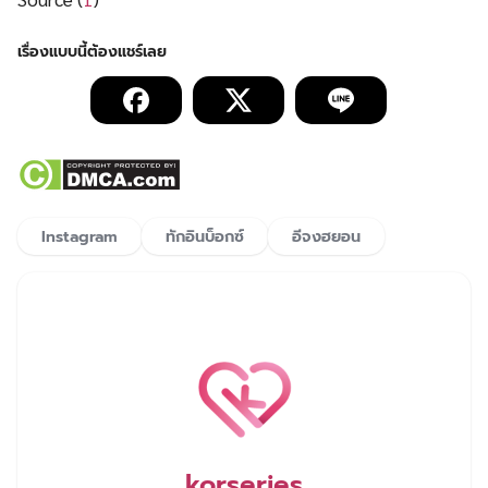
Instagram
ทักอินบ็อกซ์
อีจงฮยอน
korseries