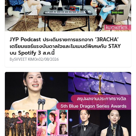
JYP Podcast ประเดิมรายการแรกจาก ‘3RACHA’
เตรียมแชร์แรงบันดาลใจและโมเมนต์พิเศษกับ STAY
บน Spotify 3 ส.ค.นี้
By
SVVEET KIM
On
02/08/2026