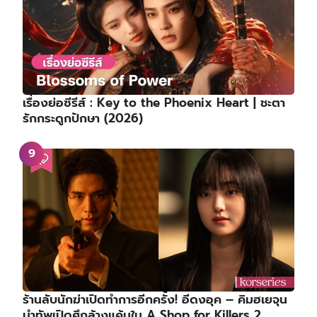
เรื่องย่อซีรีส์ : Key to the Phoenix Heart | ชะตา
รักกระดูกปักษา (2026)
ร้านลับนักฆ่าเปิดทำการอีกครั้ง! อีดงอุค – คิมฮเยจุน
นำทัพเปิดศึกล้างแค้นใน A Shop for Killers 2