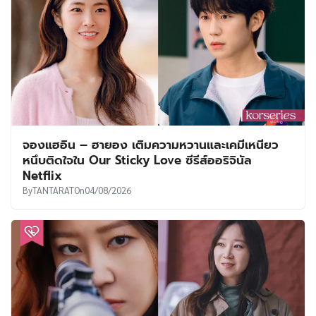
จองแฮอิน – ฮายอง เติมความหวานและเคมีเหนียว
หนึบติดใจใน Our Sticky Love ซีรีส์ออริจินัล
Netflix
By
TANTARAT
On
04/08/2026