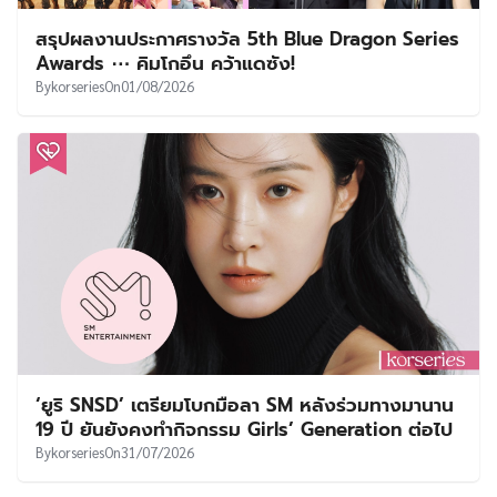
สรุปผลงานประกาศรางวัล 5th Blue Dragon Series
Awards ⋯ คิมโกอึน คว้าแดซัง!
By
korseries
On
01/08/2026
‘ยูริ SNSD’ เตรียมโบกมือลา SM หลังร่วมทางมานาน
19 ปี ยันยังคงทำกิจกรรม Girls’ Generation ต่อไป
By
korseries
On
31/07/2026