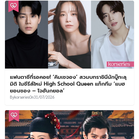
แฟนตาซีที่รอคอย! ‘คิมเซจอง’ สวมบทราชินีนักบู๊ทะลุ
มิติ ในซีรีส์ใหม่ High School Queen แท็กทีม ‘แบฮ
ยอนซอง – โจฮันกยอล’
By
korseries
On
31/07/2026