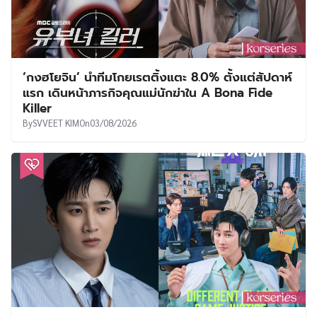
‘กงฮโยจิน’ นำทีมโกยเรตติ้งแตะ 8.0% ตั้งแต่สัปดาห์
แรก เดินหน้าภารกิจคุณแม่นักฆ่าใน A Bona Fide
Killer
By
SVVEET KIM
On
03/08/2026