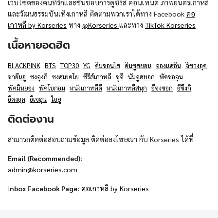
เว็บไซต์ของคนที่รักและชื่นชอบการดูซีรีส์ คอนเทนต์ ภาพยนตร์เกาหลี
และวัฒนธรรมบันเทิงเกาหลี ติดตามพวกเราได้ทาง Facebook
คอ
เกาหลี by Korseries
ทาง
@Korseries
และทาง
TikTok Korseries
เนื้อหายอดฮิต
BLACKPINK
BTS
TOP30
YG
คิมซอนโฮ
คิมซูฮยอน
จองแฮอิน
จีชางอุค
ชาอึนอู
ซงจุงกิ
ซงฮเยคโย
ซีรีส์เกาหลี
ซูจี
นัมจูฮยอก
พัคซอจุน
พัคมินยอง
พัคโบกอม
หนังเกาหลีดี
หนังเกาหลีสนุก
อีจงซอก
อีซึงกิ
อีดงอุค
อีเจฮุน
ไอยู
ติดต่องาน
สามารถติดต่อสอบถามข้อมูล ติดต่อลงโฆษณา กับ Korseries ได้ที่
Email (Recommended):
admin@korseries.com
I
nbox Facebook Page:
คอเกาหลี by Korseries