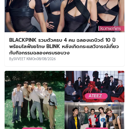
BLACKPINK รวมตัวครบ 4 คน ฉลองเดบิวต์ 10 ปี
พร้อมไลฟ์ขอโทษ BLINK หลังเกิดกระแสวิจารณ์เกี่ยว
กับกิจกรรมฉลองครบรอบวง
By
SVVEET KIM
On
08/08/2026