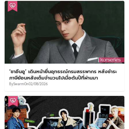
‘ชาอึนอู’ เดินหน้ายื่นอุทธรณ์กรมสรรพากร หลังชำระ
ภาษีย้อนหลังเต็มจำนวนไปเมื่อต้นปีที่ผ่านมา
By
Swarm
On
02/08/2026