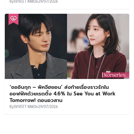
By
SVVEET KIM
On
29/07/2026
‘ซออินกุก – พัคจีฮยอน’ ส่งท้ายเรื่องราวรักใน
ออฟฟิศด้วยเรตติ้ง 4.6% ใน See You at Work
Tomorrow! ตอนอวสาน
By
SVVEET KIM
On
29/07/2026