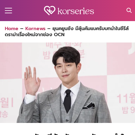
Skip
to
content
Search
Home
–
Kornews
–
ยุนคยูนซัง มีลุ้นคัมแบครับบทนำในซีรีส์
for:
ดราม่าเรื่องใหม่จากช่อง OCN
MA
ES
CT
EL
UTY
T
EW
US