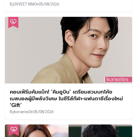
By
SVVEET KIM
On
05/08/2026
คอนเฟิร์มคัมแบ็ก! ‘คิมอูบิน’ เตรียมสวมบทโค้ช
เบสบอลผู้มีพลังวิเศษ ในซีรีส์กีฬา-แฟนตาซีเรื่องใหม่
‘Gift’
By
korseries
On
05/08/2026