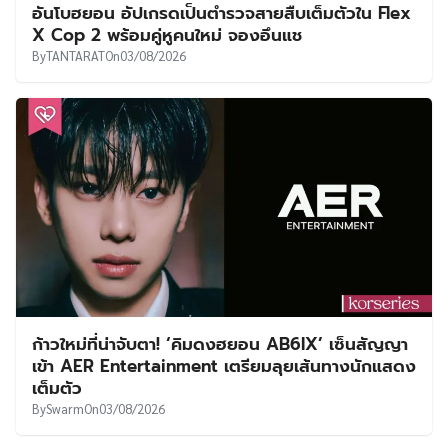
อันโบฮยอน อัปเกรดเป็นตำรวจสายสืบเต็มตัวใน Flex
X Cop 2 พร้อมคู่หูคนใหม่ จองอึนแช
By
TANTARAT
On
03/08/2026
ก้าวใหม่ที่น่าจับตา! ‘คิมดงฮยอน AB6IX’ เซ็นสัญญา
เข้า AER Entertainment เตรียมลุยเส้นทางนักแสดง
เต็มตัว
By
Swarm
On
03/08/2026