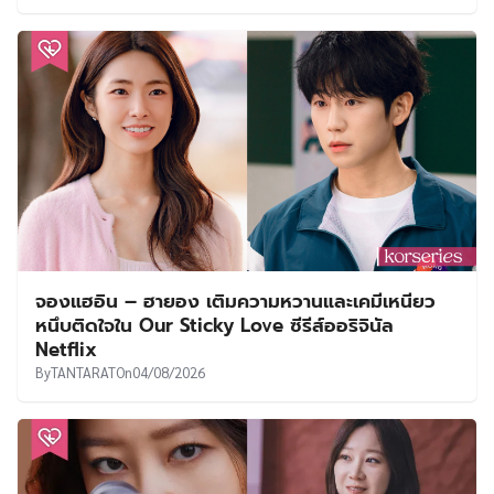
จองแฮอิน – ฮายอง เติมความหวานและเคมีเหนียว
หนึบติดใจใน Our Sticky Love ซีรีส์ออริจินัล
Netflix
By
TANTARAT
On
04/08/2026