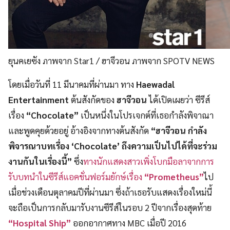
ยุนคเยซัง ภาพจาก Star1 / ฮาจีวอน ภาพจาก SPOTV NEWS
โดยเมื่อวันที่ 11 มีนาคมที่ผ่านมา ทาง
Haewadal
Entertainment
ต้นสังกัดของ
ฮาจีวอน
ได้เปิดเผยว่า ซีรีส์
เรื่อง
“Chocolate”
เป็นหนึ่งในโปรเจกต์ที่เธอกำลังพิจาณา
และพูดคุยด้วยอยู่ อ้างอิงจากทางต้นสังกัด
“ฮาจีวอน กำลัง
พิจารณาบทเรื่อง ‘Chocolate’ ถึงความเป็นไปได้ที่จะร่วม
งานกันในเรื่องนี้”
ซึ่ง
ทางนักแสดงสาวเพิ่งโบกมือลาจากการ
รับบทนำในซีรีส์แอคชั่นฟอร์มยักษ์เรื่อง
“Prometheus”
ไป
เมื่อช่วงเดือนตุลาคมปีที่ผ่านมา ซึ่งถ้าเธอรับแสดงเรื่องใหม่นี้
จะถือเป็นการกลับมารับงานซีรีส์ในรอบ 2 ปีจากเรื่องสุดท้าย
“Hospital Ship”
ออกอากาศทาง MBC เมื่อปี 2016