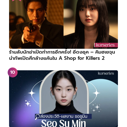
ร้านลับนักฆ่าเปิดทำการอีกครั้ง! อีดงอุค – คิมฮเยจุน
นำทัพเปิดศึกล้างแค้นใน A Shop for Killers 2