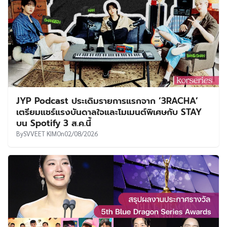
JYP Podcast ประเดิมรายการแรกจาก ‘3RACHA’
เตรียมแชร์แรงบันดาลใจและโมเมนต์พิเศษกับ STAY
บน Spotify 3 ส.ค.นี้
By
SVVEET KIM
On
02/08/2026