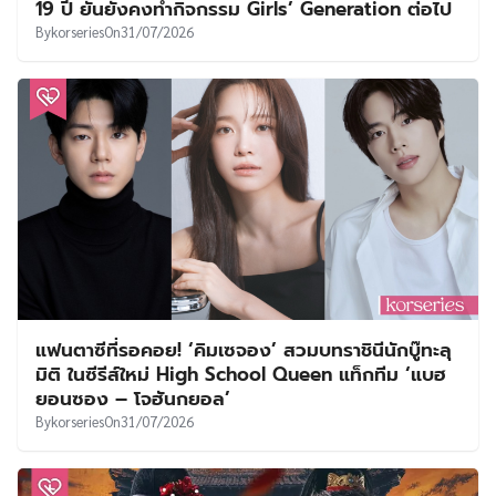
19 ปี ยันยังคงทำกิจกรรม Girls’ Generation ต่อไป
By
korseries
On
31/07/2026
แฟนตาซีที่รอคอย! ‘คิมเซจอง’ สวมบทราชินีนักบู๊ทะลุ
มิติ ในซีรีส์ใหม่ High School Queen แท็กทีม ‘แบฮ
ยอนซอง – โจฮันกยอล’
By
korseries
On
31/07/2026