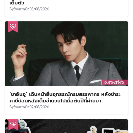
เต็มตัว
By
Swarm
On
03/08/2026
‘ชาอึนอู’ เดินหน้ายื่นอุทธรณ์กรมสรรพากร หลังชำระ
ภาษีย้อนหลังเต็มจำนวนไปเมื่อต้นปีที่ผ่านมา
By
Swarm
On
02/08/2026