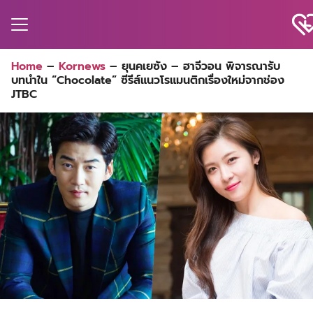
Skip
to
content
Search
Home
–
Kornews
–
ยุนคเยซัง – ฮาจีวอน พิจารณารับ
for:
บทนำใน “Chocolate” ซีรีส์แนวโรแมนติกเรื่องใหม่จากช่อง
MA
JTBC
ES
CT
EL
UTY
T
EW
US