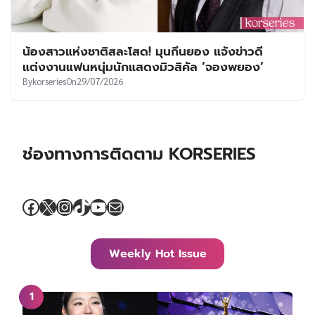
น้องสาวแห่งชาติสละโสด! มุนกึนยอง แจ้งข่าวดี
แต่งงานแฟนหนุ่มนักแสดงมิวสิคัล ‘จองพยอง’
By
korseries
On
29/07/2026
ช่องทางการติดตาม KORSERIES
Facebook
X
Instagram
TikTok
YouTube
Mail
Weekly Hot Issue