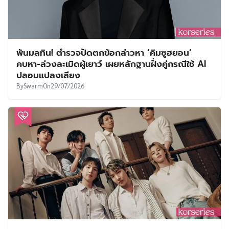
พ้นมลทิน! ตำรวจปัดตกข้อกล่าวหา ‘คิมซูฮยอน’
คบหา-ล่วงละเมิดผู้เยาว์ เผยหลักฐานฝั่งคู่กรณีใช้ AI
ปลอมแปลงเสียง
By
Swarm
On
29/07/2026