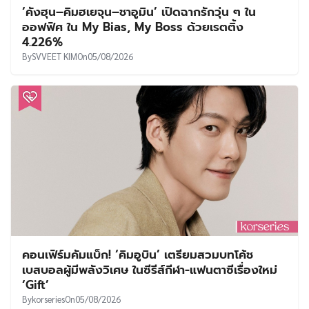
‘คังฮุน–คิมฮเยจุน–ชาอูมิน’ เปิดฉากรักวุ่น ๆ ใน
ออฟฟิศ ใน My Bias, My Boss ด้วยเรตติ้ง
4.226%
By
SVVEET KIM
On
05/08/2026
คอนเฟิร์มคัมแบ็ก! ‘คิมอูบิน’ เตรียมสวมบทโค้ช
เบสบอลผู้มีพลังวิเศษ ในซีรีส์กีฬา-แฟนตาซีเรื่องใหม่
‘Gift’
By
korseries
On
05/08/2026