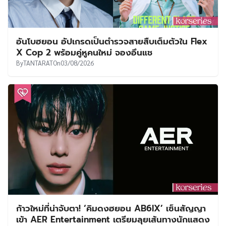
อันโบฮยอน อัปเกรดเป็นตำรวจสายสืบเต็มตัวใน Flex
X Cop 2 พร้อมคู่หูคนใหม่ จองอึนแช
By
TANTARAT
On
03/08/2026
ก้าวใหม่ที่น่าจับตา! ‘คิมดงฮยอน AB6IX’ เซ็นสัญญา
เข้า AER Entertainment เตรียมลุยเส้นทางนักแสดง