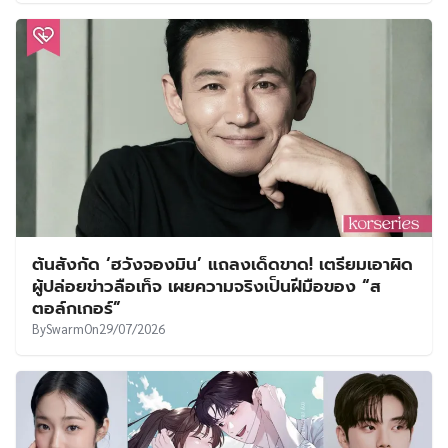
ต้นสังกัด ‘ฮวังจองมิน’ แถลงเด็ดขาด! เตรียมเอาผิด
ผู้ปล่อยข่าวลือเท็จ เผยความจริงเป็นฝีมือของ “ส
ตอล์กเกอร์”
By
Swarm
On
29/07/2026