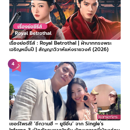
เรื่องย่อซีรีส์ : Royal Betrothal | ฝ่าบาททรงพระ
เจริญหมื่นปี | สัญญาวิวาห์แห่งราชวงศ์ (2026)
เซอร์ไพรส์! ‘อีกวานฮี – ยูชีอึน’ จาก Single’s