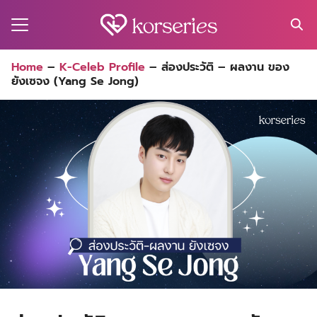
Skip
to
content
Search
Home
–
K-Celeb Profile
–
ส่องประวัติ – ผลงาน ของ
for:
ยังเซจง (Yang Se Jong)
MA
ES
CT
EL
UTY
T
EW
US