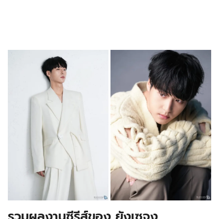
รวมผลงานซีรีส์ของ ยังเซจง