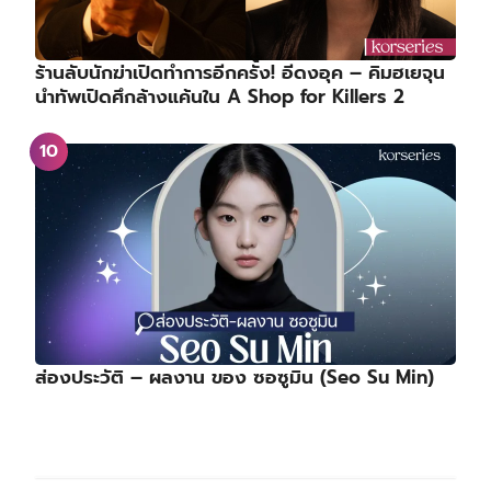
ร้านลับนักฆ่าเปิดทำการอีกครั้ง! อีดงอุค – คิมฮเยจุน
นำทัพเปิดศึกล้างแค้นใน A Shop for Killers 2
ส่องประวัติ – ผลงาน ของ ซอซูมิน (Seo Su Min)