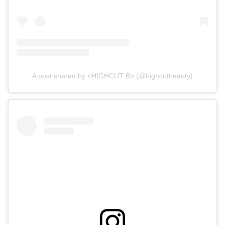
A post shared by <HIGHCUT B> (@highcutbeauty)