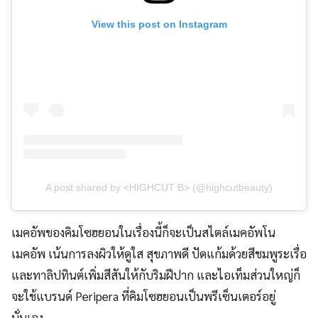
View this post on Instagram
A post shared by <HIGHCUT B> (@highcutbeauty)
เมคอัพของคิมโซฮยอนในเรื่องนี้ก็จะเป็นสไตล์เมคอัพโน
เมคอัพ เน้นการลงผิวให้ดูใส สุขภาพดี ปัดแก้มด้วยสีชมพูระเรื่อ
และทาลิปทินต์เพิ่มสีสันให้กับริมฝีปาก และไอเท็มส่วนใหญ่ก็
จะใช้แบรนด์ Peripera ที่คิมโซฮยอนเป็นพรีเซ็นเตอร์อยู่
นั่นเอง