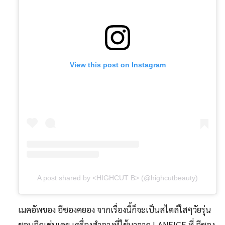
View this post on Instagram
A post shared by <HIGHCUT B> (@highcutbeauty)
เมคอัพของ อีซองคยอง จากเรื่องนี้ก็จะเป็นสไตล์ใสๆวัยรุ่น
ชอบอีกเช่นเคย เครื่องสำอางที่ใช้มาจาก LANEIGE ที่ อีซอง