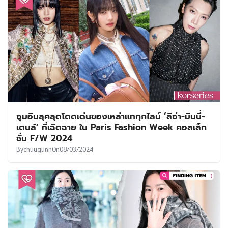
ซูมอินลุคสุดโดดเด่นของเหล่าแทกุกไลน์ ‘ลิซ่า-มินนี่-
เตนล์’ ที่เฉิดฉาย ใน Paris Fashion Week คอลเล็ก
ชั่น F/W 2024
By
chuugunn
On
08/03/2024