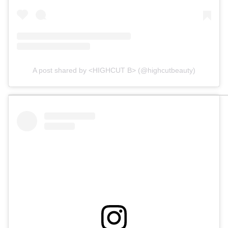
A post shared by <HIGHCUT B> (@highcutbeauty)