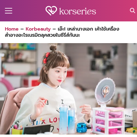
Skip
to
content
Search
Home
–
Korbeauty
–
เอ๊ะ! เหล่านางเอก เค้าใช้เครื่อง
for:
สำอางอะไรเนรมิตลุคสวยในซีรีส์กันนะ
MA
ES
CT
EL
UTY
T
EW
US