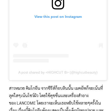
View this post on Instagram
A post shared by <HIGHCUT B> (@highcutbeauty)
สาวหมวย คิมโกอึน จากซีรีส์ก็อบลินนั้น เมคอัพก็จะเน้นที่
ลุคใสๆเน้นโชว์ผิว โดยใช้คุชชั่นและเครื่องสำอาง
ของ LANCOME โดยเราจะเห็นเธอหยิบใช้หลายๆครั้งใน
เรื่อง เรื่องนี้คิมโกอึนต้องแสดงเป็นทั้งเด็กมัธยมปลาย และ