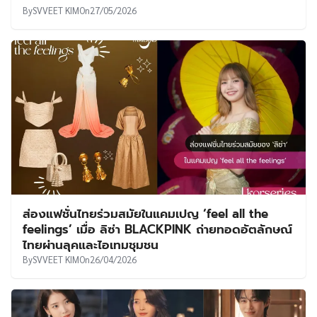
By
SVVEET KIM
On
27/05/2026
ส่องแฟชั่นไทยร่วมสมัยในแคมเปญ ‘feel all the
feelings’ เมื่อ ลิซ่า BLACKPINK ถ่ายทอดอัตลักษณ์
ไทยผ่านลุคและไอเทมชุมชน
By
SVVEET KIM
On
26/04/2026