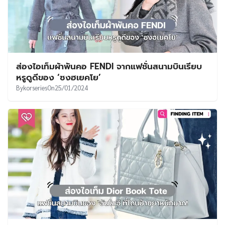
ส่องไอเท็มผ้าพันคอ FENDI จากแฟชั่นสนามบินเรียบ
หรูดูดีของ ‘ซงฮเยคโย’
By
korseries
On
25/01/2024