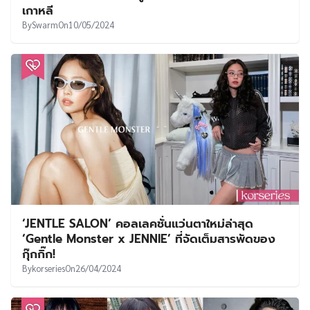
เกาหลี
By
Swarm
On
10/05/2024
‘JENTLE SALON’ คอลเลคชั่นแว่นตาใหม่ล่าสุด
‘Gentle Monster x JENNIE’ ที่จัดเต็มสารพัดของ
กุ๊กกิ๊ก!
By
korseries
On
26/04/2024