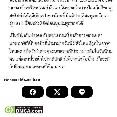
คยอง เป็นพรีเซนเตอร์นั่นเอง โดยจะเน้นการปัดแก้มสีชมพู
สดใสทำให้ดูมีเลือดฝาด พร้อมทั้งริมฝีปากสีชมพูระเรื่อน่า
จุ๊บ แบบนี้สินะถึงพิชิตใจหนุ่มนัมจูฮยอกได้
เป็นยังไงกันบ้างคะ กับลายแทงเครื่องสำอาง ของเหล่า
นางเอกซีรีส์ที่ คอบิวตี้นำมาฝากวันนี้ มีตัวไหนที่ถูกในสาวๆ
ไหมคะ ? ก็หวังว่าสาวๆจะบทความที่นำมาฝากกันในวันนี้นะ
คะ แต่ตอนนี้ขอตัวไปทาลิปสติกให้ปากน่าจุ๊บบ้าง เผื่อจะมี
อ้ปป้าหลงกลมาทางนี้สักคน ><