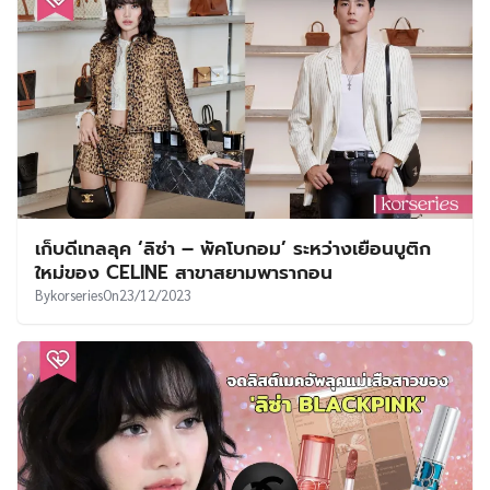
เก็บดีเทลลุค ‘ลิซ่า – พัคโบกอม’ ระหว่างเยือนบูติก
ใหม่ของ CELINE สาขาสยามพารากอน
By
korseries
On
23/12/2023