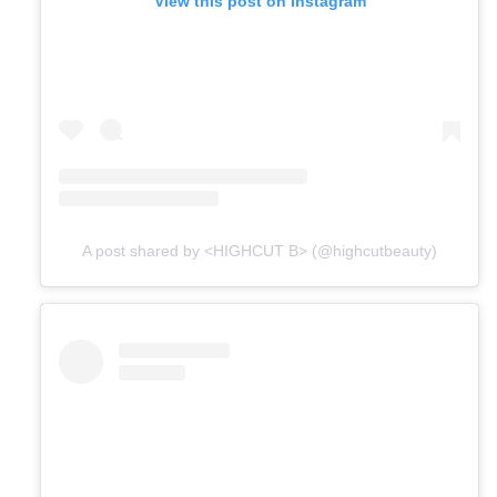
View this post on Instagram
A post shared by <HIGHCUT B> (@highcutbeauty)