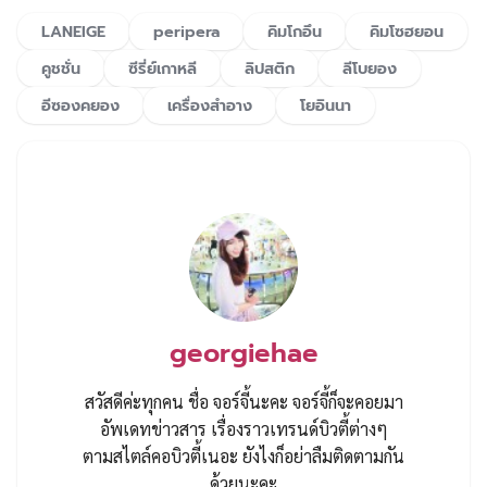
LANEIGE
peripera
คิมโกอึน
คิมโซฮยอน
คูชชั่น
ซีรี่ย์เกาหลี
ลิปสติก
ลีโบยอง
อีซองคยอง
เครื่องสำอาง
โยอินนา
georgiehae
สวัสดีค่ะทุกคน ชื่อ จอร์จี้นะคะ จอร์จี้ก็จะคอยมา
อัพเดทข่าวสาร เรื่องราวเทรนด์บิวตี้ต่างๆ
ตามสไตล์คอบิวตี้เนอะ ยังไงก็อย่าลืมติดตามกัน
ด้วยนะคะ