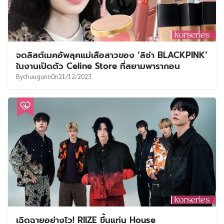
จดลิสต์เมคอัพลุคแม่เสือสาวของ ‘ลิซ่า BLACKPINK’
ในงานเปิดตัว Celine Store ที่สยามพารากอน
By
chuugunn
On
21/12/2023
เฉิดฉายอย่างไว! RIIZE ขึ้นแท่น House