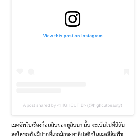
View this post on Instagram
A post shared by <HIGHCUT B> (@highcutbeauty)
เมคอัพในเรื่องก็อบลินของ ยูอินนา นั้น จะเน้นไปที่สีสัน
สดใสของริมฝีปากที่เธอมักจะทาลิปสติกในเฉดสีส้มพีช