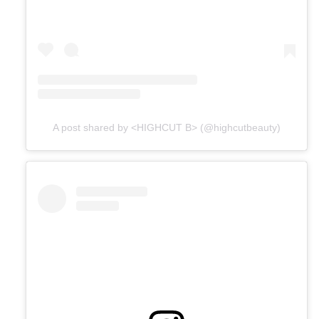
A post shared by <HIGHCUT B> (@highcutbeauty)