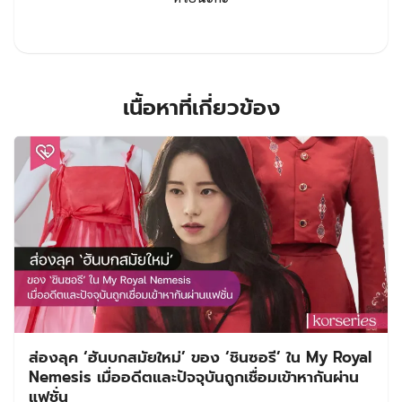
เนื้อหาที่เกี่ยวข้อง
ส่องลุค ‘ฮันบกสมัยใหม่’ ของ ‘ชินซอรี’ ใน My Royal
Nemesis เมื่ออดีตและปัจจุบันถูกเชื่อมเข้าหากันผ่าน
แฟชั่น