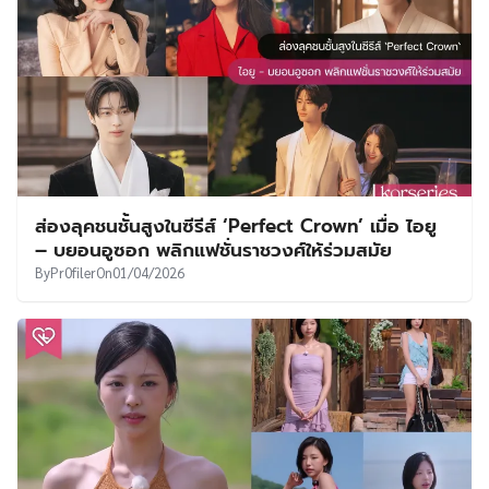
ส่องลุคชนชั้นสูงในซีรีส์ ‘Perfect Crown’ เมื่อ ไอยู
– บยอนอูซอก พลิกแฟชั่นราชวงศ์ให้ร่วมสมัย
By
Pr0filer
On
01/04/2026