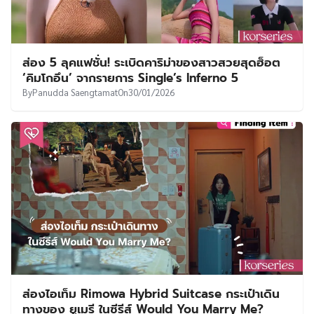
ส่อง 5 ลุคแฟชั่น! ระเบิดคาริม่าของสาวสวยสุดฮ็อต
‘คิมโกอึน’ จากรายการ Single’s Inferno 5
By
Panudda Saengtamat
On
30/01/2026
ส่องไอเท็ม Rimowa Hybrid Suitcase กระเป๋าเดิน
ทางของ ยูเมรี ในซีรีส์ Would You Marry Me?