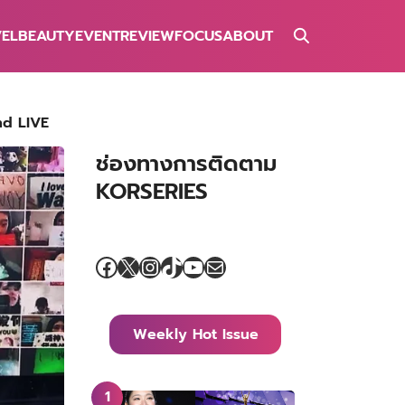
VEL
BEAUTY
EVENT
REVIEW
FOCUS
ABOUT
nd LIVE
ช่องทางการติดตาม
KORSERIES
Facebook
X
Instagram
TikTok
YouTube
Mail
Weekly Hot Issue