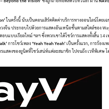
– Beyond the Vision’
ซึ่งถูกถ่ายทอดสดไปทั่วโลก ผ่าน
NAVE
on’
ในครั้งนี้ นับเป็นคอนเสิร์ตคิดค่าบริการทางออนไลน์โดยเฉพ
ดอลวงจีน ประกอบไปด้วยการแสดงอันเหนือชั้นตามสไตล์ของ Wa
้ตอบแบบเรียลไทม์ ฯลฯ ซึ่งพวกเขาได้โชว์การแสดงทั้งสิ้น 14 เพ
alk’
การโชว์เพลง
‘Yeah Yeah Yeah’
เป็นครั้งแรก, การร้องเ
รแสดงของยูนิตที่โชว์เสน่ห์แต่ละสมาชิก ไปจนถึง เวทีพิเศษ