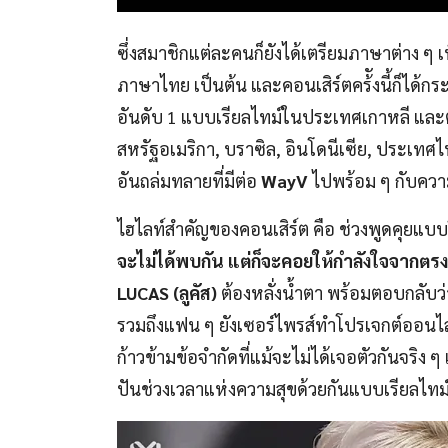
ซึ่งสมาชิกแต่ละคนก็ยังได้เตรียมภาษาต่าง ๆ เพื
ภาษาไทย เป็นต้น และคอนเสิร์ตคร้ังนี้ก็ได
อันดับ 1 แบบเรียลไทม์ในประเทศเกาหลี แล
สหรัฐอเมริกา, บราซิล, อินโดนีเซีย, ประเทศไ
อันถล่มทลายที่มีต่อ
WayV
ไปพร้อม ๆ กับความ
ไฮไลท์สำคัญของคอนเสิร์ต คือ ช่วงพูดคุยแบบ
จะไม่ได้พบกัน แต่ก็จะคอยให้กำลังใจจากตรง
LUCAS (ลูคัส)
ต้องหลั่งน้ำตา พร้อมตอบกลับว
รวมถึงแฟน ๆ ยังเซอร์ไพรส์ทำโปรเจกต์ออนไล
ก้าวข้ามข้อจำกัดที่แม้จะไม่ได้เจอตัวกันจริง
ปันช่วงเวลาแห่งความสุขด้วยกันแบบเรียลไทม