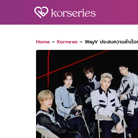
Skip
to
content
S
fo
Home
–
Kornews
–
WayV ประสบความสำเร็จก