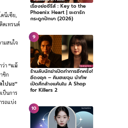
เรื่องย่อซีรีส์ : Key to the
Phoenix Heart | ชะตารัก
โดนีเซีย,
กระดูกปักษา (2026)
ติดเทรนด์
งความสนใจ
าว่า
“แม้
ร้านลับนักฆ่าเปิดทำการอีกครั้ง!
าชิก
อีดงอุค – คิมฮเยจุน นำทัพ
เปิดศึกล้างแค้นใน A Shop
ลอดไปนะ”
for Killers 2
บเป็นการ
มารถแบ่ง