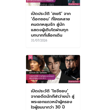
เปิดประวัติ ‘ฮเยริ’ จาก
‘ด็อกซอน’ ที่ใครหลาย
คนตกหลุมรัก สู่นัก
แสดงผู้เติบโตผ่านทุก
บทบาทที่เลือกเดิน
31/07/2026
เปิดประวัติ ‘โซจีซอบ’
จากอดีตนักกีฬาว่ายน้ำ สู่
พระเอกแถวหน้าผู้ครอง
ใจผู้ชมมากว่า 30 ปี