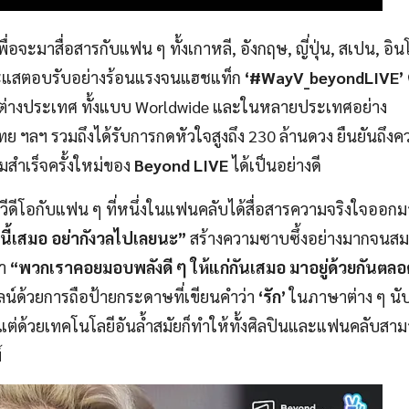
่อจะมาสื่อสารกับแฟน ๆ ทั้งเกาหลี, อังกฤษ, ญี่ปุ่น, สเปน, อิน
้กระแสตอบรับอย่างร้อนแรงจนแฮชแท็ก
‘#WayV_beyondLIVE’
ะต่างประเทศ ทั้งแบบ Worldwide และในหลายประเทศอย่าง
ทย ฯลฯ รวมถึงได้รับการกดหัวใจสูงถึง 230 ล้านดวง ยืนยันถึ
สำเร็จครั้งใหม่ของ
Beyond LIVE
ได้เป็นอย่างดี
วีดีโอกับแฟน ๆ ที่หนึ่งในแฟนคลับได้สื่อสารความจริงใจออกม
นี้เสมอ อย่ากังวลไปเลยนะ”
สร้างความซาบซึ้งอย่างมากจนสม
่า
“พวกเราคอยมอบพลังดี ๆ ให้แก่กันเสมอ มาอยู่ด้วยกันต
น์ด้วยการถือป้ายกระดาษที่เขียนคำว่า
‘รัก’
ในภาษาต่าง ๆ นั
 ๆ แต่ด้วยเทคโนโลยีอันล้ำสมัยก็ทำให้ทั้งศิลปินและแฟนคลับสา
์