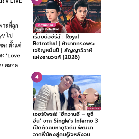
R V LIVE
าะที่ถูก
yV โป
เรื่องย่อซีรีส์ : Royal
Betrothal | ฝ่าบาททรงพระ
ลง ตั้งแต่
เจริญหมื่นปี | สัญญาวิวาห์
พลง
‘Love
แห่งราชวงศ์ (2026)
 โดยตลอด
เซอร์ไพรส์! ‘อีกวานฮี – ยูชี
อึน’ จาก Single’s Inferno 3
เปิดตัวคบหาดูใจกัน พัฒนา
จากพี่น้องสู่คนรู้ใจหลังจบ