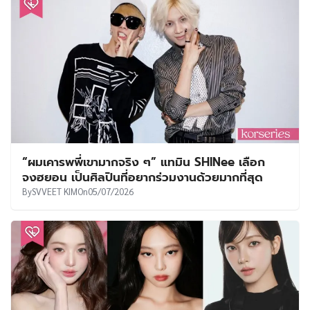
“ผมเคารพพี่เขามากจริง ๆ” แทมิน SHINee เลือก
จงฮยอน เป็นศิลปินที่อยากร่วมงานด้วยมากที่สุด
By
SVVEET KIM
On
05/07/2026