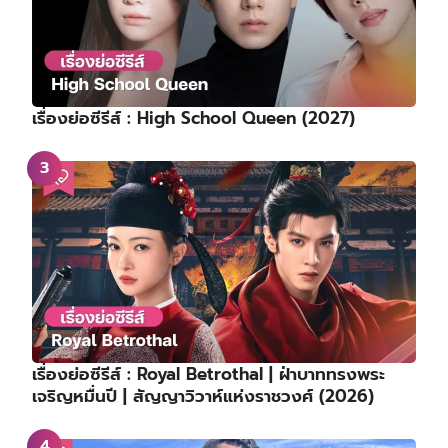
เรื่องย่อซีรีส์ : High School Queen (2027)
เรื่องย่อซีรีส์ : Royal Betrothal | ฝ่าบาททรงพระ
เจริญหมื่นปี | สัญญาวิวาห์แห่งราชวงศ์ (2026)