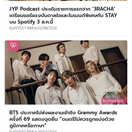
JYP Podcast ประเดิมรายการแรกจาก ‘3RACHA’
เตรียมแชร์แรงบันดาลใจและโมเมนต์พิเศษกับ STAY
บน Spotify 3 ส.ค.นี้
By
SVVEET KIM
On
02/08/2026
BTS ประกาศไม่ส่งผลงานเข้าชิง Grammy Awards
ครั้งที่ 69 แสดงจุดยืน “ดนตรีไม่ควรถูกแบ่งด้วย
ภูมิภาคหรือภาษา”
By
SVVEET KIM
On
29/07/2026