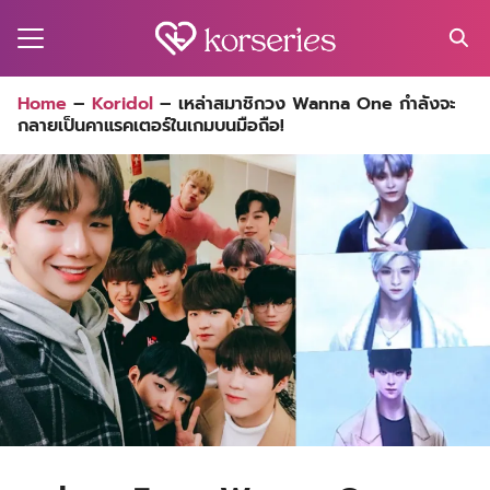
Skip
to
content
Search
Home
–
Koridol
–
เหล่าสมาชิกวง Wanna One กำลังจะ
for:
กลายเป็นคาแรคเตอร์ในเกมบนมือถือ!
MA
ES
CT
EL
UTY
T
EW
US