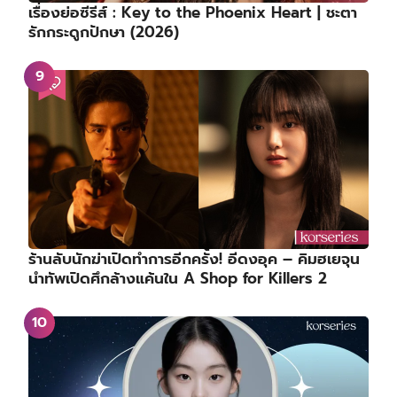
เรื่องย่อซีรีส์ : Key to the Phoenix Heart | ชะตา
รักกระดูกปักษา (2026)
ร้านลับนักฆ่าเปิดทำการอีกครั้ง! อีดงอุค – คิมฮเยจุน
นำทัพเปิดศึกล้างแค้นใน A Shop for Killers 2