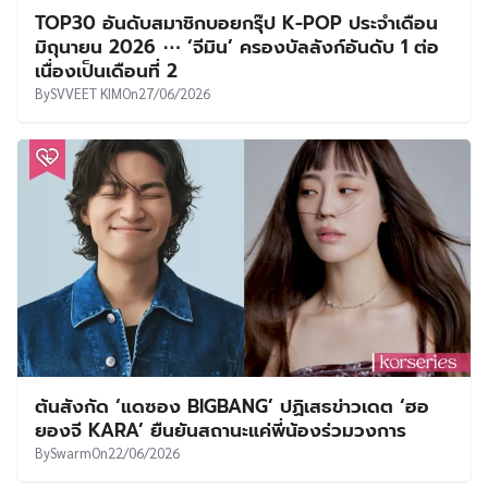
TOP30 อันดับสมาชิกบอยกรุ๊ป K-POP ประจำเดือน
มิถุนายน 2026 ⋯ ‘จีมิน’ ครองบัลลังก์อันดับ 1 ต่อ
เนื่องเป็นเดือนที่ 2
By
SVVEET KIM
On
27/06/2026
ต้นสังกัด ‘แดซอง BIGBANG’ ปฏิเสธข่าวเดต ‘ฮอ
ยองจี KARA’ ยืนยันสถานะแค่พี่น้องร่วมวงการ
By
Swarm
On
22/06/2026