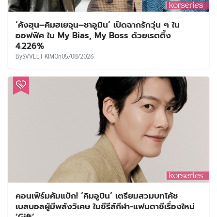
‘คังฮุน–คิมฮเยจุน–ชาอูมิน’ เปิดฉากรักวุ่น ๆ ใน
ออฟฟิศ ใน My Bias, My Boss ด้วยเรตติ้ง
4.226%
By
SVVEET KIM
On
05/08/2026
คอนเฟิร์มคัมแบ็ก! ‘คิมอูบิน’ เตรียมสวมบทโค้ช
เบสบอลผู้มีพลังวิเศษ ในซีรีส์กีฬา-แฟนตาซีเรื่องใหม่
‘Gift’