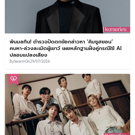
พ้นมลทิน! ตำรวจปัดตกข้อกล่าวหา ‘คิมซูฮยอน’
คบหา-ล่วงละเมิดผู้เยาว์ เผยหลักฐานฝั่งคู่กรณีใช้ AI
ปลอมแปลงเสียง
By
Swarm
On
29/07/2026