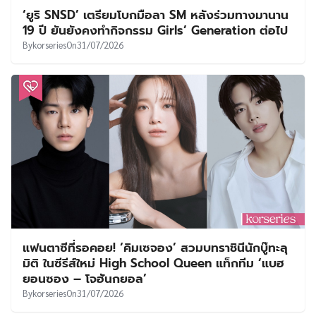
‘ยูริ SNSD’ เตรียมโบกมือลา SM หลังร่วมทางมานาน
19 ปี ยันยังคงทำกิจกรรม Girls’ Generation ต่อไป
By
korseries
On
31/07/2026
แฟนตาซีที่รอคอย! ‘คิมเซจอง’ สวมบทราชินีนักบู๊ทะลุ
มิติ ในซีรีส์ใหม่ High School Queen แท็กทีม ‘แบฮ
ยอนซอง – โจฮันกยอล’
By
korseries
On
31/07/2026