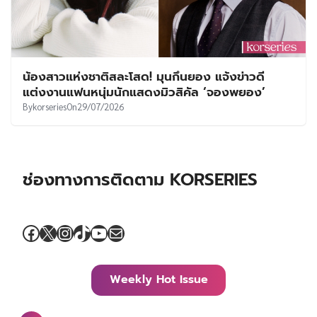
น้องสาวแห่งชาติสละโสด! มุนกึนยอง แจ้งข่าวดี
แต่งงานแฟนหนุ่มนักแสดงมิวสิคัล ‘จองพยอง’
By
korseries
On
29/07/2026
ช่องทางการติดตาม KORSERIES
Facebook
X
Instagram
TikTok
YouTube
Mail
Weekly Hot Issue