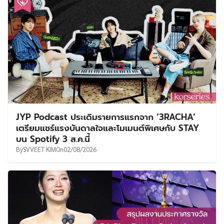
JYP Podcast ประเดิมรายการแรกจาก ‘3RACHA’
เตรียมแชร์แรงบันดาลใจและโมเมนต์พิเศษกับ STAY
บน Spotify 3 ส.ค.นี้
By
SVVEET KIM
On
02/08/2026