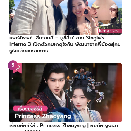
เซอร์ไพรส์! ‘อีกวานฮี – ยูชีอึน’ จาก Single’s
Inferno 3 เปิดตัวคบหาดูใจกัน พัฒนาจากพี่น้องสู่คน
รู้ใจหลังจบรายการ
เรื่องย่อซีรีส์ : Princess Zhaoyang | องค์หญิงเจา