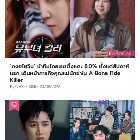
‘กงฮโยจิน’ นำทีมโกยเรตติ้งแตะ 8.0% ตั้งแต่สัปดาห์
แรก เดินหน้าภารกิจคุณแม่นักฆ่าใน A Bona Fide
Killer
By
SVVEET KIM
On
03/08/2026