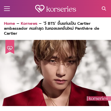
Skip
to
content
Search
Home
–
Kornews
–
‘วี BTS’ ขึ้นแท่นเป็น Cartier
for:
ambassador คนล่าสุด ในคอลเลคชั่นใหม่ Panthère de
MA
Cartier
ES
CT
EL
UTY
T
EW
US