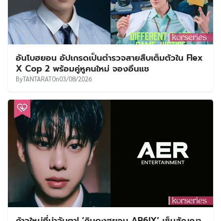
อันโบฮยอน อัปเกรดเป็นตำรวจสายสืบเต็มตัวใน Flex
X Cop 2 พร้อมคู่หูคนใหม่ จองอึนแช
By
TANTARAT
On
03/08/2026
ก้าวใหม่ที่น่าจับตา! ‘คิมดงฮยอน AB6IX’ เซ็นสัญญา