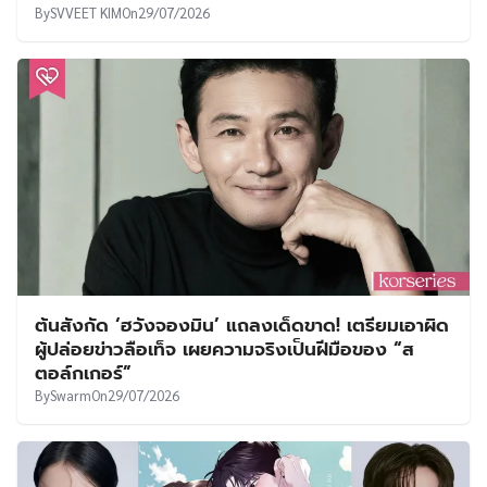
By
SVVEET KIM
On
29/07/2026
ต้นสังกัด ‘ฮวังจองมิน’ แถลงเด็ดขาด! เตรียมเอาผิด
ผู้ปล่อยข่าวลือเท็จ เผยความจริงเป็นฝีมือของ “ส
ตอล์กเกอร์”
By
Swarm
On
29/07/2026