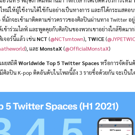
ื่อวันที่ 5 พฤษภาคมที่ผ่านมา Twitter ก็ได้เปิดตัวบริการใหม่
ทม์ให้ผู้ใช้งานได้ใช้กันอย่างเป็นทางการ และก็ได้กระแสตอบร
ี่มักจะเข้ามาติดตามข่าวคราวของศิลปินผ่านทาง Twitter อยู่แล
ด้เข้าร่วมไลฟ์ และพูดคุยกับศิลปินของพวกเขาอย่างใกล้ชิดมากยิ
เจอร์นี้แล้ว เช่น
NCT
(
@NCTsmtown
),
TWICE
(
@JYPETWI
natheworld
), และ
MonstaX
(
@OfficialMonstaX
)
เผยสถิติ
Worldwide Top 5 Twitter Spaces
หรือการจัดอันดับ
มีศิลปิน K-pop ติดอันดับในโพลนี้ถึง 3 รายชื่อด้วยกัน จะเป็นใ