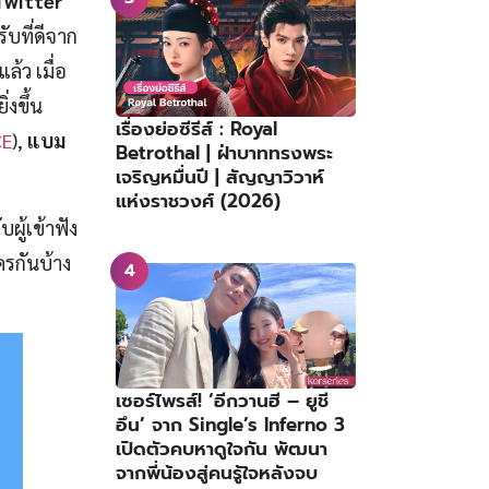
Twitter
ับที่ดีจาก
้ว เมื่อ
่งขึ้น
เรื่องย่อซีรีส์ : Royal
CE
),
แบม
Betrothal | ฝ่าบาททรงพระ
เจริญหมื่นปี | สัญญาวิวาห์
แห่งราชวงศ์ (2026)
ผู้เข้าฟัง
ครกันบ้าง
เซอร์ไพรส์! ‘อีกวานฮี – ยูชี
อึน’ จาก Single’s Inferno 3
เปิดตัวคบหาดูใจกัน พัฒนา
จากพี่น้องสู่คนรู้ใจหลังจบ