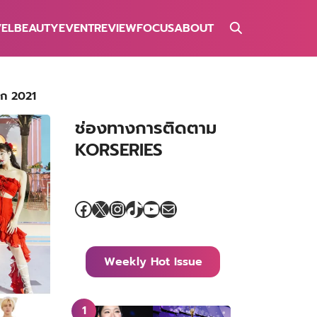
VEL
BEAUTY
EVENT
REVIEW
FOCUS
ABOUT
รก 2021
ช่องทางการติดตาม
KORSERIES
Facebook
X
Instagram
TikTok
YouTube
Mail
Weekly Hot Issue