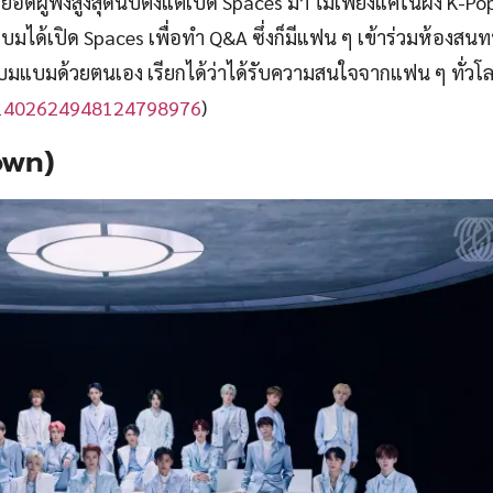
อดผู้ฟังสูงสุดนับตั้งแต่เปิด Spaces มา ไม่เพียงแค่ในฝั่ง K-Pop
แบมแบมได้เปิด Spaces เพื่อทำ Q&A ซึ่งก็มีแฟน ๆ เข้าร่วมห้องสน
แบมด้วยตนเอง เรียกได้ว่าได้รับความสนใจจากแฟน ๆ ทั่วโล
/1402624948124798976
)
own)