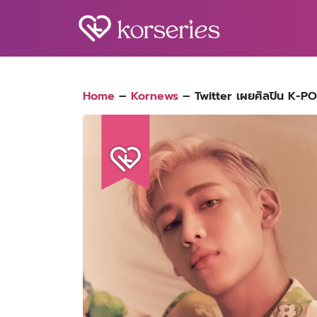
Skip
to
content
S
fo
Home
–
Kornews
–
Twitter เผยศิลปิน K-POP