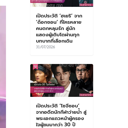
เปิดประวัติ ‘ฮเยริ’ จาก
‘ด็อกซอน’ ที่ใครหลาย
คนตกหลุมรัก สู่นัก
แสดงผู้เติบโตผ่านทุก
บทบาทที่เลือกเดิน
31/07/2026
เปิดประวัติ ‘โซจีซอบ’
จากอดีตนักกีฬาว่ายน้ำ สู่
พระเอกแถวหน้าผู้ครอง
ใจผู้ชมมากว่า 30 ปี