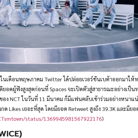
งการในเดือนพฤษภาคม Twitter ได้ปล่อยเวอร์ชันเบต้าออกมาให้
ิติยอดผู้ฟังสูงสุดก่อนที่ Spaces จะเปิดตัวสู่สาธารณะอย่างเป็
ของ NCT ในวันที่ 11 มีนาคม ก็มีแฟนคลับเข้าร่วมอย่างหนาแน
กด Likes เยอะที่สุด โดยมียอด Retweet สูงถึง 39.3K และมียอด
/NCTsmtown/status/1369945981567922176
)
TWICE)