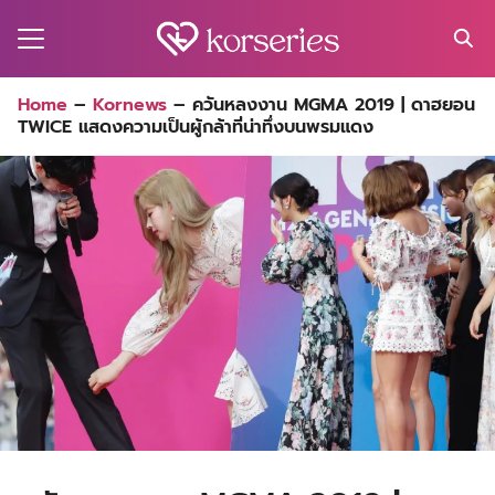
Skip
to
content
Search
Home
–
Kornews
–
ควันหลงงาน MGMA 2019 | ดาฮยอน
for:
TWICE แสดงความเป็นผู้กล้าที่น่าทึ่งบนพรมแดง
MA
ES
CT
EL
UTY
T
EW
US