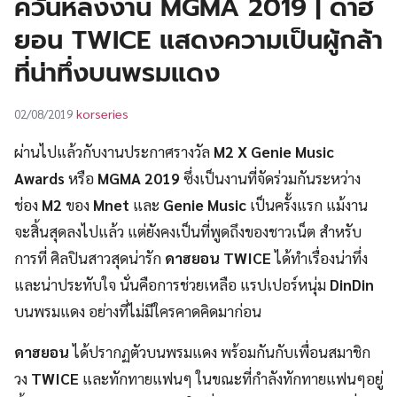
ควันหลงงาน MGMA 2019 | ดาฮ
UT
ยอน TWICE แสดงความเป็นผู้กล้า
ที่น่าทึ่งบนพรมแดง
korseries
02/08/2019
ผ่านไปแล้วกับงานประกาศรางวัล
M2 X Genie Music
Awards
หรือ
MGMA 2019
ซึ่งเป็นงานที่จัดร่วมกันระหว่าง
ช่อง
M2
ของ
Mnet
และ
Genie Music
เป็นครั้งแรก แม้งาน
จะสิ้นสุดลงไปแล้ว แต่ยังคงเป็นที่พูดถึงของชาวเน็ต สำหรับ
การที่ ศิลปินสาวสุดน่ารัก
ดาฮยอน TWICE
ได้ทำเรื่องน่าทึ่ง
และน่าประทับใจ นั่นคือการช่วยเหลือ แรปเปอร์หนุ่ม
DinDin
บนพรมแดง อย่างที่ไม่มีใครคาดคิดมาก่อน
ดาฮยอน
ได้ปรากฏตัวบนพรมแดง พร้อมกันกับเพื่อนสมาชิก
วง
TWICE
และทักทายแฟนๆ ในขณะที่กำลังทักทายแฟนๆอยู่