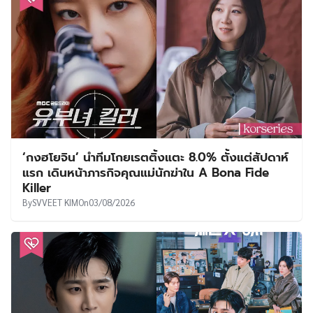
‘กงฮโยจิน’ นำทีมโกยเรตติ้งแตะ 8.0% ตั้งแต่สัปดาห์
แรก เดินหน้าภารกิจคุณแม่นักฆ่าใน A Bona Fide
Killer
By
SVVEET KIM
On
03/08/2026