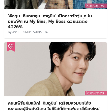
‘คังฮุน–คิมฮเยจุน–ชาอูมิน’ เปิดฉากรักวุ่น ๆ ใน
ออฟฟิศ ใน My Bias, My Boss ด้วยเรตติ้ง
4.226%
By
SVVEET KIM
On
05/08/2026
คอนเฟิร์มคัมแบ็ก! ‘คิมอูบิน’ เตรียมสวมบทโค้ช
เบสบอลผู้มีพลังวิเศษ ในซีรีส์กีฬา-แฟนตาซีเรื่องใหม่