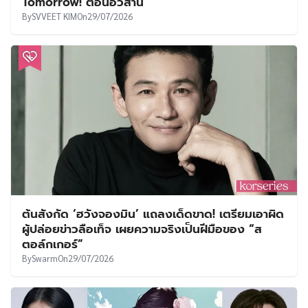
Tomorrow! ตอนอวสาน
By
SVVEET KIM
On
29/07/2026
ต้นสังกัด ‘ฮวังจองมิน’ แถลงเด็ดขาด! เตรียมเอาผิด
ผู้ปล่อยข่าวลือเท็จ เผยความจริงเป็นฝีมือของ “ส
ตอล์กเกอร์”
By
Swarm
On
29/07/2026