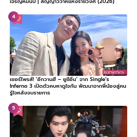
เจริญหมื่นปี | สัญญาวิวาห์แห่งราชวงศ์ (2026)
เซอร์ไพรส์! ‘อีกวานฮี – ยูชีอึน’ จาก Single’s
Inferno 3 เปิดตัวคบหาดูใจกัน พัฒนาจากพี่น้องสู่คน
รู้ใจหลังจบรายการ