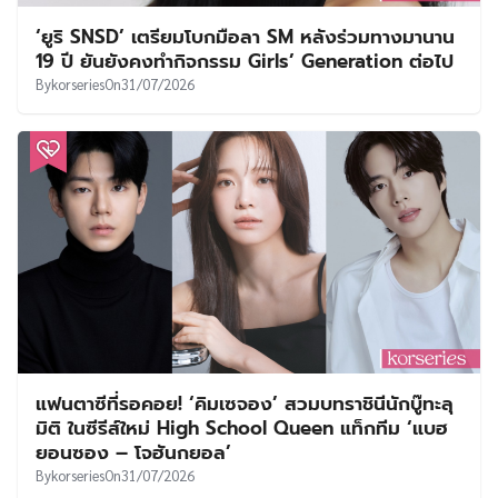
‘ยูริ SNSD’ เตรียมโบกมือลา SM หลังร่วมทางมานาน
19 ปี ยันยังคงทำกิจกรรม Girls’ Generation ต่อไป
By
korseries
On
31/07/2026
แฟนตาซีที่รอคอย! ‘คิมเซจอง’ สวมบทราชินีนักบู๊ทะลุ
มิติ ในซีรีส์ใหม่ High School Queen แท็กทีม ‘แบฮ
ยอนซอง – โจฮันกยอล’
By
korseries
On
31/07/2026