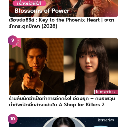
เรื่องย่อซีรีส์ : Key to the Phoenix Heart | ชะตา
รักกระดูกปักษา (2026)
ร้านลับนักฆ่าเปิดทำการอีกครั้ง! อีดงอุค – คิมฮเยจุน
นำทัพเปิดศึกล้างแค้นใน A Shop for Killers 2