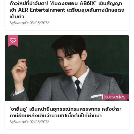
ก้าวใหม่ที่น่าจับตา! ‘คิมดงฮยอน AB6IX’ เซ็นสัญญา
เข้า AER Entertainment เตรียมลุยเส้นทางนักแสดง
เต็มตัว
By
Swarm
On
03/08/2026
‘ชาอึนอู’ เดินหน้ายื่นอุทธรณ์กรมสรรพากร หลังชำระ
ภาษีย้อนหลังเต็มจำนวนไปเมื่อต้นปีที่ผ่านมา
By
Swarm
On
02/08/2026