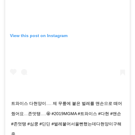
View this post on Instagram
트와이스 다현양이…. 제 무릎에 붙은 벌레를 맨손으로 떼어
줬어요…존멋탱….🤩 #2019MGMA #트와이스 #다현 #맨손
#존멋탱 #심쿵 #딘딘 #벌레붙어서울뻔했는데다현양이구해
줌