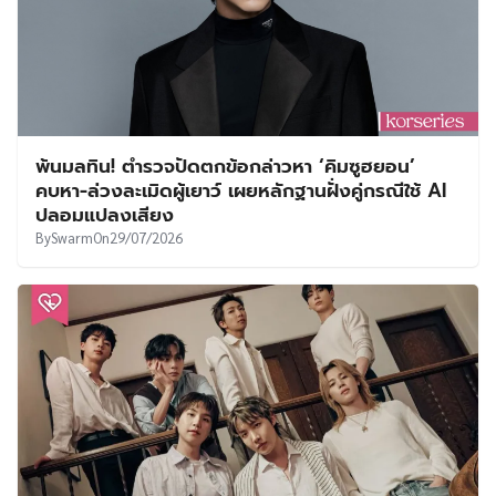
พ้นมลทิน! ตำรวจปัดตกข้อกล่าวหา ‘คิมซูฮยอน’
คบหา-ล่วงละเมิดผู้เยาว์ เผยหลักฐานฝั่งคู่กรณีใช้ AI
ปลอมแปลงเสียง
By
Swarm
On
29/07/2026