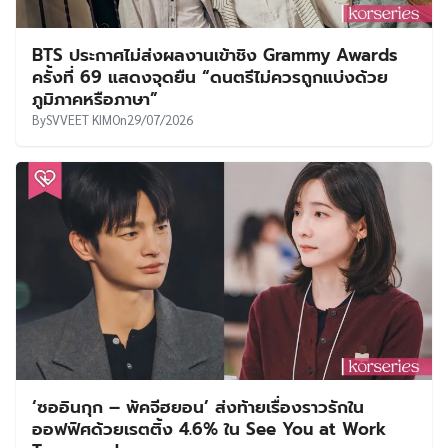
BTS ประกาศไม่ส่งผลงานเข้าชิง Grammy Awards
ครั้งที่ 69 แสดงจุดยืน “ดนตรีไม่ควรถูกแบ่งด้วย
ภูมิภาคหรือภาษา”
By
SVVEET KIM
On
29/07/2026
‘ซออินกุก – พัคจีฮยอน’ ส่งท้ายเรื่องราวรักใน
ออฟฟิศด้วยเรตติ้ง 4.6% ใน See You at Work