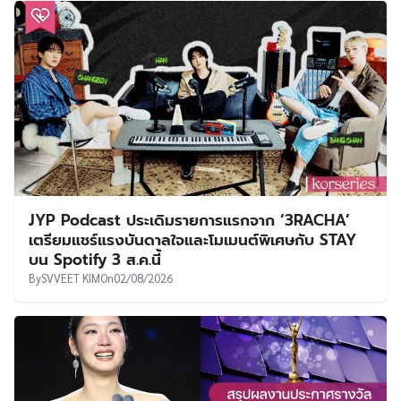
JYP Podcast ประเดิมรายการแรกจาก ‘3RACHA’
เตรียมแชร์แรงบันดาลใจและโมเมนต์พิเศษกับ STAY
บน Spotify 3 ส.ค.นี้
By
SVVEET KIM
On
02/08/2026