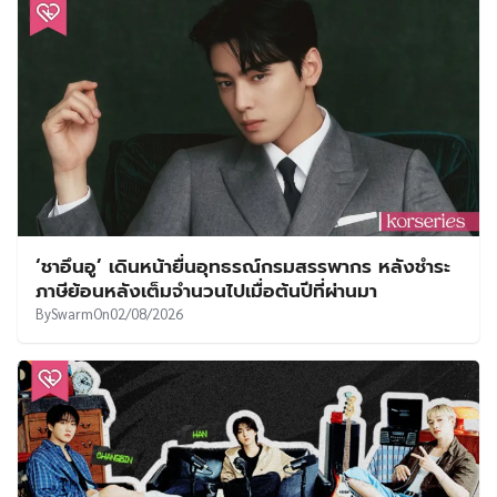
‘ชาอึนอู’ เดินหน้ายื่นอุทธรณ์กรมสรรพากร หลังชำระ
ภาษีย้อนหลังเต็มจำนวนไปเมื่อต้นปีที่ผ่านมา
By
Swarm
On
02/08/2026