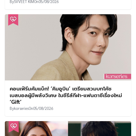
By
SVVEET KIM
On
05/08/2026
คอนเฟิร์มคัมแบ็ก! ‘คิมอูบิน’ เตรียมสวมบทโค้ช
เบสบอลผู้มีพลังวิเศษ ในซีรีส์กีฬา-แฟนตาซีเรื่องใหม่
‘Gift’
By
korseries
On
05/08/2026