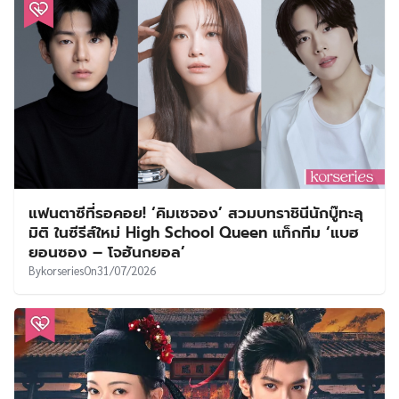
แฟนตาซีที่รอคอย! ‘คิมเซจอง’ สวมบทราชินีนักบู๊ทะลุ
มิติ ในซีรีส์ใหม่ High School Queen แท็กทีม ‘แบฮ
ยอนซอง – โจฮันกยอล’
By
korseries
On
31/07/2026