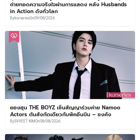
ถ่ายทอดความจริงใจผ่านการแสดง หลัง Husbands
in Action ดังทั่วโลก
By
korseries
On
09/08/2026
ยองฮุน THE BOYZ เซ็นสัญญาร่วมค่าย Namoo
Actors ต้นสังกัดเดียวกับพัคอึนบิน – ซงคัง
By
SVVEET KIM
On
08/08/2026