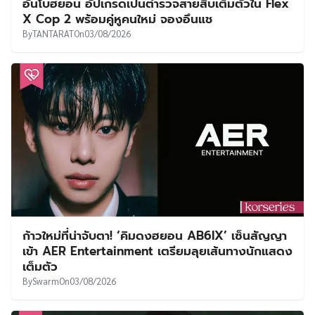
อันโบฮยอน อัปเกรดเป็นตำรวจสายสืบเต็มตัวใน Flex
X Cop 2 พร้อมคู่หูคนใหม่ จองอึนแช
By
TANTARAT
On
03/08/2026
ก้าวใหม่ที่น่าจับตา! ‘คิมดงฮยอน AB6IX’ เซ็นสัญญา
เข้า AER Entertainment เตรียมลุยเส้นทางนักแสดง
เต็มตัว
By
Swarm
On
03/08/2026