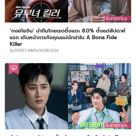
‘กงฮโยจิน’ นำทีมโกยเรตติ้งแตะ 8.0% ตั้งแต่สัปดาห์
แรก เดินหน้าภารกิจคุณแม่นักฆ่าใน A Bona Fide
Killer
By
SVVEET KIM
On
03/08/2026