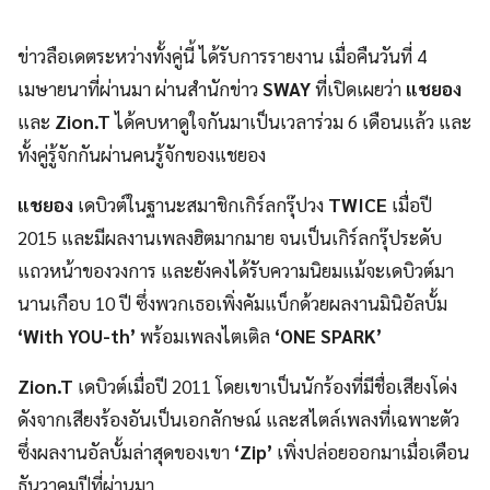
ข่าวลือเดตระหว่างทั้งคู่นี้ ได้รับการรายงาน เมื่อคืนวันที่ 4
เมษายนาที่ผ่านมา ผ่านสำนักข่าว
SWAY
ที่เปิดเผยว่า
แชยอง
และ
Zion.T
ได้คบหาดูใจกันมาเป็นเวลาร่วม 6 เดือนแล้ว และ
ทั้งคู่รู้จักกันผ่านคนรู้จักของแชยอง
แชยอง
เดบิวต์ในฐานะสมาชิกเกิร์ลกรุ๊ปวง
TWICE
เมื่อปี
2015 และมีผลงานเพลงฮิตมากมาย จนเป็นเกิร์ลกรุ๊ประดับ
แถวหน้าของวงการ และยังคงได้รับความนิยมแม้จะเดบิวต์มา
นานเกือบ 10 ปี ซึ่งพวกเธอเพิ่งคัมแบ็กด้วยผลงานมินิอัลบั้ม
‘With YOU-th’
พร้อมเพลงไตเติล
‘ONE SPARK’
Zion.T
เดบิวต์เมื่อปี 2011 โดยเขาเป็นนักร้องที่มีชื่อเสียงโด่ง
ดังจากเสียงร้องอันเป็นเอกลักษณ์ และสไตล์เพลงที่เฉพาะตัว
ซึ่งผลงานอัลบั้มล่าสุดของเขา
‘Zip’
เพิ่งปล่อยออกมาเมื่อเดือน
ธันวาคมปีที่ผ่านมา