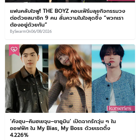
แฟนคลับใจฟู! THE BOYZ คอนเฟิร์มลุยกิจกรรมวง
ต่อด้วยสมาชิก 9 คน ลั่นความในใจสุดซึ้ง “พวกเรา
ต้องอยู่ด้วยกัน”
By
Swarm
On
06/08/2026
‘คังฮุน–คิมฮเยจุน–ชาอูมิน’ เปิดฉากรักวุ่น ๆ ใน
ออฟฟิศ ใน My Bias, My Boss ด้วยเรตติ้ง
4.226%