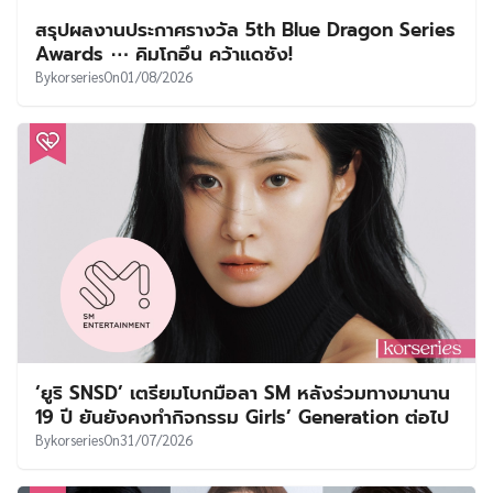
สรุปผลงานประกาศรางวัล 5th Blue Dragon Series
Awards ⋯ คิมโกอึน คว้าแดซัง!
By
korseries
On
01/08/2026
‘ยูริ SNSD’ เตรียมโบกมือลา SM หลังร่วมทางมานาน
19 ปี ยันยังคงทำกิจกรรม Girls’ Generation ต่อไป
By
korseries
On
31/07/2026