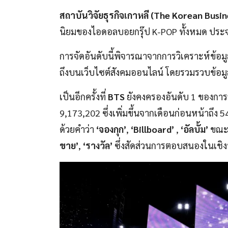
สถาบันวิจัยธุรกิจเกาหลี (The Korean Busi
นิยมของไอดอลบอยกรุ๊ป K-POP ทั้งหมด ประ
การจัดอันดับนี้พิจารณาจากการวิเคราะห์ข้อมู
ถึงบนเว็บไซต์สังคมออนไลน์ โดยรวมรวบข้อมูล
เป็นอีกครั้งที่
BTS
ยังคงครองอันดับ 1 ของการจัด
9,173,202 ซึ่งเพิ่มขึ้นจากเดือนก่อนหน้าถึง
ด้วยคำว่า
‘จองกุก’
,
‘Billboard’
,
‘อัลบั้ม’
ขณะท
ขาย’
,
‘รางวัล’
ซึ่งสัดส่วนการตอบสนองในเชิงบ