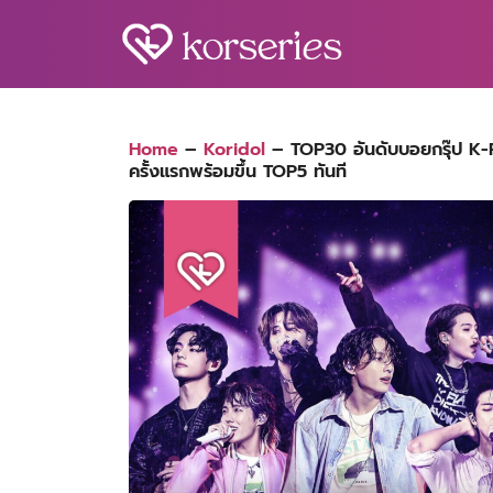
Skip
to
content
S
fo
Home
–
Koridol
–
TOP30 อันดับบอยกรุ๊ป K-
ครั้งแรกพร้อมขึ้น TOP5 ทันที