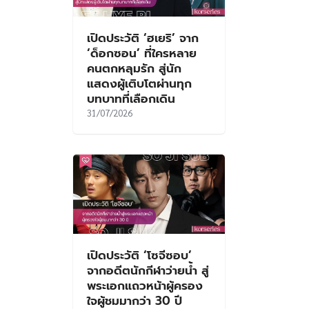
เปิดประวัติ ‘ฮเยริ’ จาก
‘ด็อกซอน’ ที่ใครหลาย
คนตกหลุมรัก สู่นัก
แสดงผู้เติบโตผ่านทุก
บทบาทที่เลือกเดิน
31/07/2026
เปิดประวัติ ‘โซจีซอบ’
จากอดีตนักกีฬาว่ายน้ำ สู่
พระเอกแถวหน้าผู้ครอง
ใจผู้ชมมากว่า 30 ปี