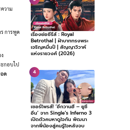
ละความ
าร การพูด
เรื่องย่อซีรีส์ : Royal
Betrothal | ฝ่าบาททรงพระ
เจริญหมื่นปี | สัญญาวิวาห์
แห่งราชวงศ์ (2026)
ยง
 ประกอบไป
ยอด
เซอร์ไพรส์! ‘อีกวานฮี – ยูชี
อึน’ จาก Single’s Inferno 3
เปิดตัวคบหาดูใจกัน พัฒนา
จากพี่น้องสู่คนรู้ใจหลังจบ