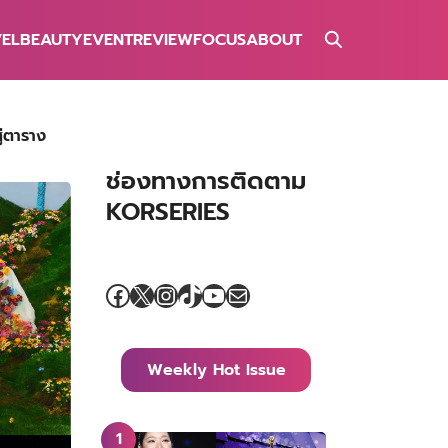
VEL
BEAUTY
EVENT
REVIEW
FOCUS
ABOUT
่ตาราง
ช่องทางการติดตาม
KORSERIES
Facebook
X
Instagram
TikTok
YouTube
Mail
Weekly Hot Issue