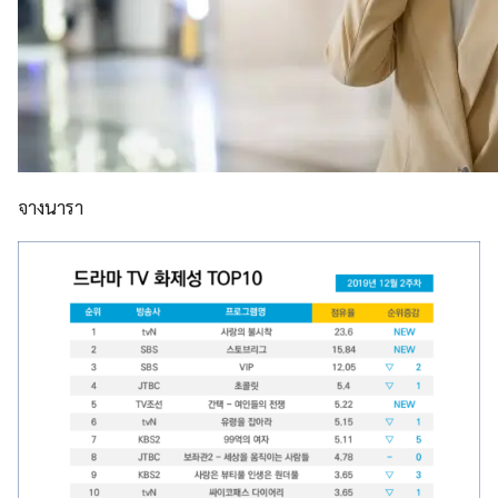
จางนารา