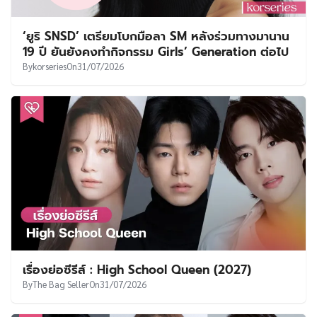
‘ยูริ SNSD’ เตรียมโบกมือลา SM หลังร่วมทางมานาน
19 ปี ยันยังคงทำกิจกรรม Girls’ Generation ต่อไป
By
korseries
On
31/07/2026
เรื่องย่อซีรีส์ : High School Queen (2027)
By
The Bag Seller
On
31/07/2026