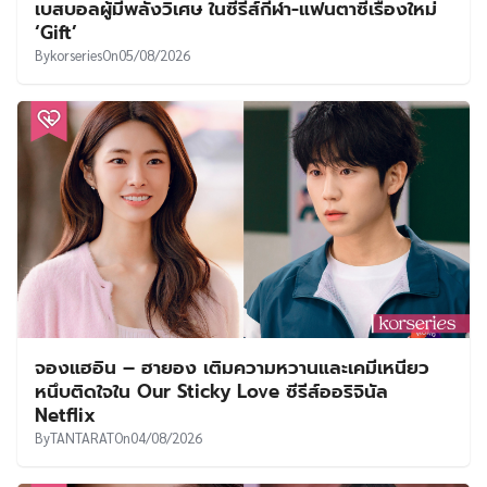
เบสบอลผู้มีพลังวิเศษ ในซีรีส์กีฬา-แฟนตาซีเรื่องใหม่
‘Gift’
By
korseries
On
05/08/2026
จองแฮอิน – ฮายอง เติมความหวานและเคมีเหนียว
หนึบติดใจใน Our Sticky Love ซีรีส์ออริจินัล
Netflix
By
TANTARAT
On
04/08/2026