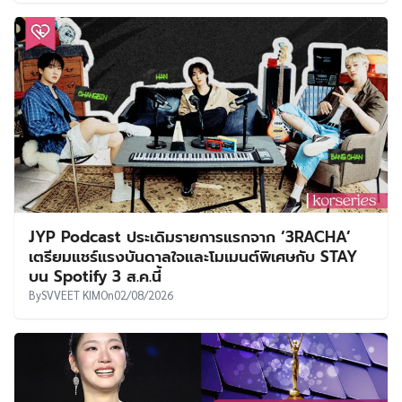
JYP Podcast ประเดิมรายการแรกจาก ‘3RACHA’
เตรียมแชร์แรงบันดาลใจและโมเมนต์พิเศษกับ STAY
บน Spotify 3 ส.ค.นี้
By
SVVEET KIM
On
02/08/2026