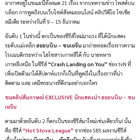
อากาศอยู่ในขณะนี้ทั้งหมด 21 เรื่อง จากบทความข่าว โพสต์บน
บล็อก การพูดถึงบนเว็บไซต์สังคมออนไลน์ คลิปวิดีโอ โซเชีย
ลมีเดีย ระหว่างวันที่ 9 – 15 ธันวาคม
อันดับ 1 ในช่วงนี้ ตกเป็นของซีรีส์ใหม่มาแรง ที่ได้นักแสดง
ระดับแม่เหล็ก
ฮยอนบิน – ซนเยจิน
มาถ่ายทอดเรื่องราวความ
โรแมนติกระหว่าง ไฮโซสาวเกาหลีใต้ กับ นายทหาร
เกาหลีเหนือ ในซีรีส์
“Crash Landing on You”
ช่อง tvN ที่
เพิ่งเปิดตัวมาได้สัปดาห์แรกก็เป็นที่พูดถึงในเรื่องราวที่น่า
ติดตาม และ เคมีพระนางที่ดีงามอย่าบอกใคร
ชมคลิปสัมภาษณ์ EXCLUSIVE นักแสดงนำ ฮยอนบิน – ซน
เยจิน
ตามมาด้วยอันดับ 2 ก็ตกเป็นของซีรีส์มาใหม่เช่นเดียวกัน! นั่น
คือ ซีรีส์
“Hot Stove League”
จากช่อง SBS ผลงานซีรีส์
เรื่องใหม่ของ
นัมกุงมิน – พัคอึนบิน
กับเรื่องราวการต่อสู้เพื่อ