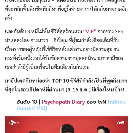
ที่จะพลิกฟื้นคืนชีพทีมกีฬาที่อยู่รั้งท้ายตารางให้กลับมาผงาดอีก
ครั้ง
และอันดับ 3 หนีไม่พ้น ซีรีส์สุดร้อนแรง
“VIP”
จากช่อง SBS
นำแสดงโดย จางนารา – อีซังยุน ที่ผู้ชมกำลังเดือดเต็มที่กับ
เรื่องราวของผู้หญิงที่ใช้ชีวิตหลังแต่งงานอย่างมีความสุข จน
กระทั่งวันหนึ่งเธอได้รับข้อความจากบุคคลนิรนามว่าสามีของ
เธอกำลังมีชู้เป็นเพื่อนในทีมเดียวกันกับเธอ
มาอัปเดตกันหน่อยว่า TOP 10 ซีรีส์ที่กำลังเป็นที่พูดถึงมาก
ที่สุดในรอบสัปดาห์ที่ผ่านมา [9-15 ธ.ค.] มีเรื่องไหนบ้าง!
อันดับ 10 |
Psychopath Diary
ช่อง tvN
[คลิกชม
ซับไทยที่ VIU]