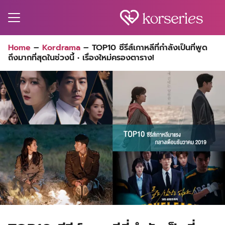
Skip
to
content
Search
Home
–
Kordrama
–
TOP10 ซีรีส์เกาหลีที่กำลังเป็นที่พูด
for:
ถึงมากที่สุดในช่วงนี้ • เรื่องใหม่ครองตาราง!
MA
ES
CT
EL
UTY
T
EW
US