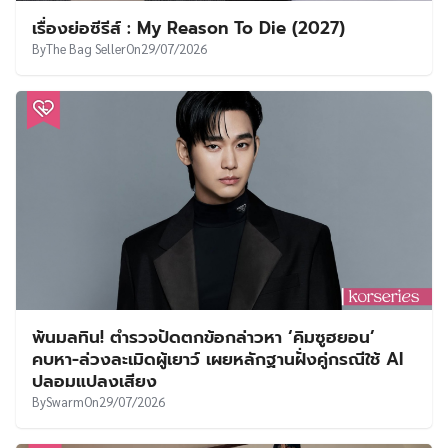
เรื่องย่อซีรีส์ : My Reason To Die (2027)
By
The Bag Seller
On
29/07/2026
พ้นมลทิน! ตำรวจปัดตกข้อกล่าวหา ‘คิมซูฮยอน’
คบหา-ล่วงละเมิดผู้เยาว์ เผยหลักฐานฝั่งคู่กรณีใช้ AI
ปลอมแปลงเสียง
By
Swarm
On
29/07/2026