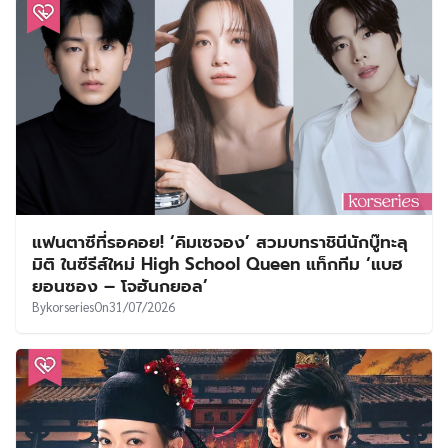
แฟนตาซีที่รอคอย! ‘คิมเซจอง’ สวมบทราชินีนักบู๊ทะลุ
มิติ ในซีรีส์ใหม่ High School Queen แท็กทีม ‘แบฮ
ยอนซอง – โจฮันกยอล’
By
korseries
On
31/07/2026