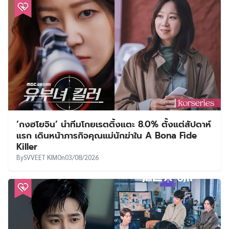
‘กงฮโยจิน’ นำทีมโกยเรตติ้งแตะ 8.0% ตั้งแต่สัปดาห์
แรก เดินหน้าภารกิจคุณแม่นักฆ่าใน A Bona Fide
Killer
By
SVVEET KIM
On
03/08/2026