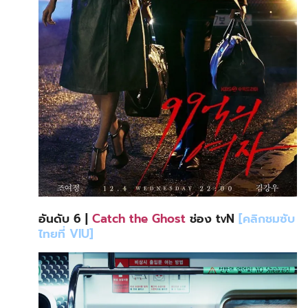
อันดับ 6 |
Catch the Ghost
ช่อง tvN
[คลิกชมซับ
ไทยที่ VIU]