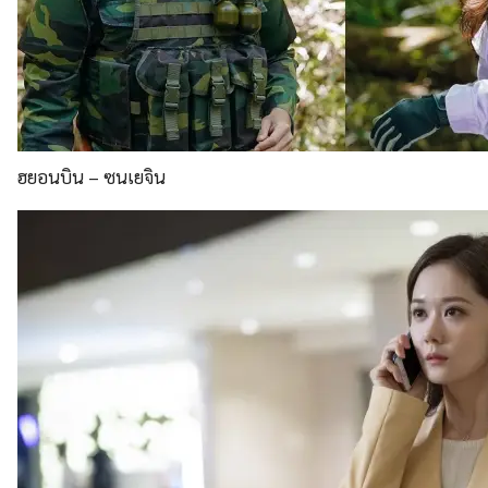
ฮยอนบิน – ซนเยจิน