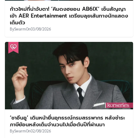
ก้าวใหม่ที่น่าจับตา! ‘คิมดงฮยอน AB6IX’ เซ็นสัญญา
เข้า AER Entertainment เตรียมลุยเส้นทางนักแสดง
เต็มตัว
By
Swarm
On
03/08/2026
‘ชาอึนอู’ เดินหน้ายื่นอุทธรณ์กรมสรรพากร หลังชำระ
ภาษีย้อนหลังเต็มจำนวนไปเมื่อต้นปีที่ผ่านมา
By
Swarm
On
02/08/2026