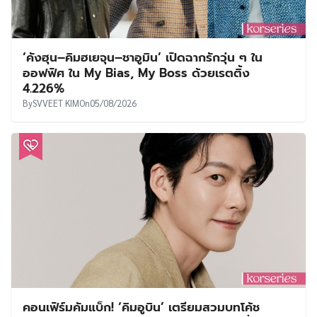
‘คังฮุน–คิมฮเยจุน–ชาอูมิน’ เปิดฉากรักวุ่น ๆ ใน
ออฟฟิศ ใน My Bias, My Boss ด้วยเรตติ้ง
4.226%
By
SVVEET KIM
On
05/08/2026
คอนเฟิร์มคัมแบ็ก! ‘คิมอูบิน’ เตรียมสวมบทโค้ช