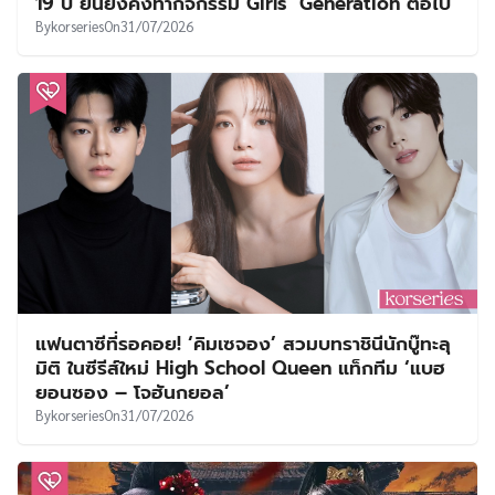
19 ปี ยันยังคงทำกิจกรรม Girls’ Generation ต่อไป
By
korseries
On
31/07/2026
แฟนตาซีที่รอคอย! ‘คิมเซจอง’ สวมบทราชินีนักบู๊ทะลุ
มิติ ในซีรีส์ใหม่ High School Queen แท็กทีม ‘แบฮ
ยอนซอง – โจฮันกยอล’
By
korseries
On
31/07/2026