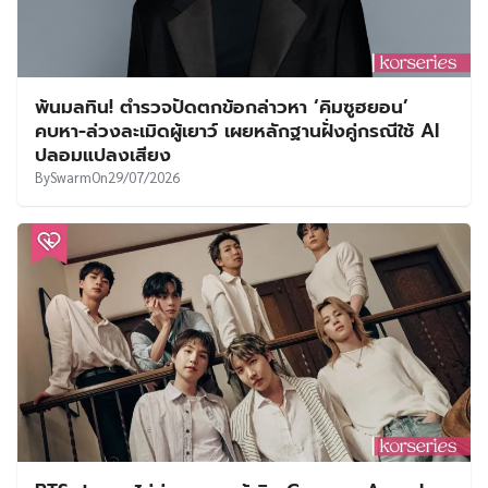
พ้นมลทิน! ตำรวจปัดตกข้อกล่าวหา ‘คิมซูฮยอน’
คบหา-ล่วงละเมิดผู้เยาว์ เผยหลักฐานฝั่งคู่กรณีใช้ AI
ปลอมแปลงเสียง
By
Swarm
On
29/07/2026