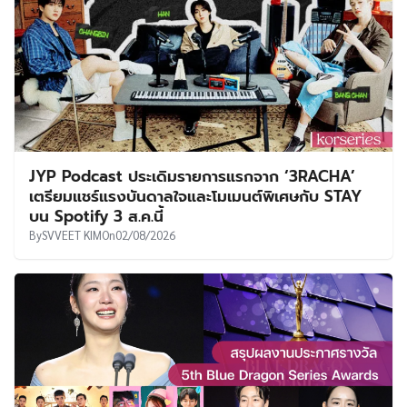
JYP Podcast ประเดิมรายการแรกจาก ‘3RACHA’
เตรียมแชร์แรงบันดาลใจและโมเมนต์พิเศษกับ STAY
บน Spotify 3 ส.ค.นี้
By
SVVEET KIM
On
02/08/2026