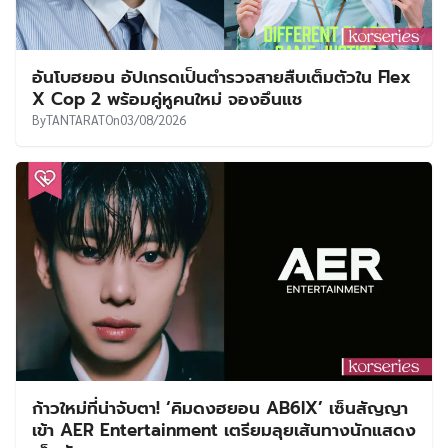
อันโบฮยอน อัปเกรดเป็นตำรวจสายสืบเต็มตัวใน Flex
X Cop 2 พร้อมคู่หูคนใหม่ จองอึนแช
By
TANTARAT
On
03/08/2026
ก้าวใหม่ที่น่าจับตา! ‘คิมดงฮยอน AB6IX’ เซ็นสัญญา
เข้า AER Entertainment เตรียมลุยเส้นทางนักแสดง