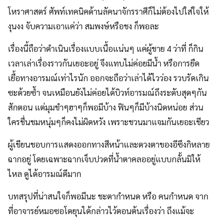
โหราศาสตร์ ศัพท์เทคนิคด้านลัคนาจักรราศีก็ไม่ต้องไปใส่ใจให้
งุนงง จับความเอาแค่ว่า สมพงษ์หรือชง ก็พอละ
เรื่องนี้ถือว่าดำเนินเรื่องแบบเนื้อแน่นๆ แค่ผู้ชาย 4 ว่าที่ ก็กิน
เวลาเล่าเรื่องราวกันเยอะอยู่ จึงแทบไม่ค่อยมีน้ำ หรือการยืด
เยื้อทางอารมณ์เท่าไรนัก ออกจะถือว่าเล่าได้ไวว่อง รวบรัดเกิน
ซะด้วยซ้ำ จนเหมือนยังไม่ค่อยได้บิวท์อารมณ์ถึงระดับสุดๆกัน
สักตอน แต่มุมขำๆฮาๆก็พอมีบ้าง ฟินๆก็มีบ้างนิดหน่อย ส่วน
ใครชื่นชมหนุ่มๆก็คงไม่ผิดหวัง เพราะชวนมาแจมกันเยอะเชียว
ผู้เขียนชอบการแสดงออกทางสีหน้าและดวงตาของอีซึงกิหลาย
ฉากอยู่ โดยเฉพาะฉากเจ็บปวดที่น้ำตาคลออยู่แบบกลั้นมิให้
ไหล ดูได้อารมณ์ดีมาก
บทสรุปที่น่าสนใจก็พอมีนะ ชะตากำหนด หรือ คนกำหนด จาก
ที่อาจารย์หมอซอโดยุนได้กล่าวไว้ตอนต้นเรื่องว่า ถึงแม้จะ