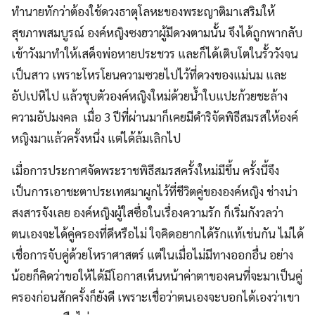
ทำนายทักว่าต้องใช้ดวงธาตุโลหะของพระญาติมาเสริมให้
สุขภาพสมบูรณ์ องค์หญิงซงฮวาผู้มีดวงตามนั้น จึงได้ถูกพากลับ
เข้าวังมาทำให้เสด็จพ่อหายประชวร และก็ได้เติบโตในรั้ววังจน
เป็นสาว เพราะโหรโยนความซวยไปไว้ที่ดวงของแม่นม และ
อัปเปหิไป แล้วชุบตัวองค์หญิงใหม่ด้วยน้ำใบแปะก้วยชะล้าง
ความอัปมงคล เมื่อ 3 ปีที่ผ่านมาก็เคยมีดำริจัดพิธีสมรสให้องค์
หญิงมาแล้วครั้งหนึ่ง แต่ได้ล้มเลิกไป
เมื่อการประกาศจัดพระราชพิธีสมรสครั้งใหม่มีขึ้น ครั้งนี้จึง
เป็นการเอาชะตาประเทศมาผูกไว้ที่ชีวิตคู่ขององค์หญิง ช่างน่า
สงสารจังเลย องค์หญิงผู้ใสซื่อในเรื่องความรัก ก็เริ่มกังวลว่า
ตนเองจะได้คู่ครองที่ดีหรือไม่ ใจคิดอยากได้รักแท้เช่นกัน ไม่ได้
เชื่อการจับคู่ด้วยโหราศาสตร์ แต่ในเมื่อไม่มีทางออกอื่น อย่าง
น้อยก็คิดว่าขอให้ได้มีโอกาสเห็นหน้าค่าตาของคนที่จะมาเป็นคู่
ครองก่อนสักครั้งก็ยังดี เพราะเชื่อว่าตนเองจะบอกได้เองว่าเขา