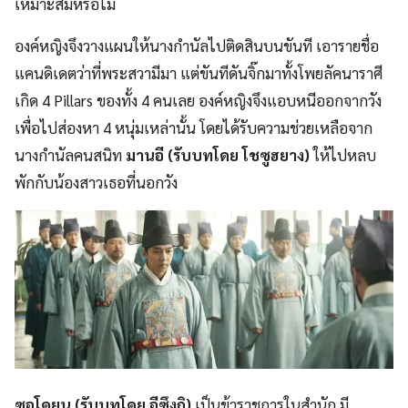
เหมาะสมหรือไม่
องค์หญิงจึงวางแผนให้นางกำนัลไปติดสินบนขันที เอารายชื่อ
แคนดิเดตว่าที่พระสวามีมา แต่ขันทีดันจิ๊กมาทั้งโพยลัคนาราศี
เกิด 4 Pillars ของทั้ง 4 คนเลย องค์หญิงจึงแอบหนีออกจากวัง
เพื่อไปส่องหา 4 หนุ่มเหล่านั้น โดยได้รับความช่วยเหลือจาก
นางกำนัลคนสนิท
มานอี (รับบทโดย โชซูฮยาง)
ให้ไปหลบ
พักกับน้องสาวเธอที่นอกวัง
ซอโดยุน (รับบทโดย อีซึงกิ)
เป็นข้าราชการในสำนัก มี