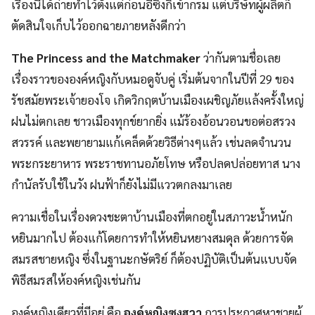
เรื่องนี้ได้ถ่ายทำไว้ตั้งแต่ก่อนอีซึงกิเข้ากรม แต่บริษัทผู้ผลิตก็
ตัดสินใจเก็บไว้ออกฉายภายหลังดีกว่า
The Princess and the Matchmaker
ว่ากันตามชื่อเลย
เรื่องราวขององค์หญิงกับหมอดูจับคู่ เริ่มต้นจากในปีที่ 29 ของ
รัชสมัยพระเจ้ายองโจ เกิดวิกฤตบ้านเมืองเผชิญภัยแล้งครั้งใหญ่
ฝนไม่ตกเลย ชาวเมืองทุกข์ยากยิ่ง แม้ร้องอ้อนวอนขอต่อสรวง
สวรรค์ และพยายามแก้เคล็ดด้วยวิธีต่างๆแล้ว เช่นลดจำนวน
พระกระยาหาร พระราชทานอภัยโทษ หรือปลดปล่อยทาส นาง
กำนัลรับใช้ในวัง ฝนฟ้าก็ยังไม่มีแววตกลงมาเลย
ความเชื่อในเรื่องดวงชะตาบ้านเมืองที่ตกอยู่ในสภาวะน้ำหนัก
หยินมากไป ต้องแก้โดยการทำให้หยินหยางสมดุล ด้วยการจัด
สมรสชายหญิง ซึ่งในฐานะกษัตริย์ ก็ต้องปฏิบัติเป็นต้นแบบจัด
พิธีสมรสให้องค์หญิงเช่นกัน
องค์หญิงเดียวที่มีอยู่ คือ
องค์หญิงซงฮวา
การประกาศหาชายผู้