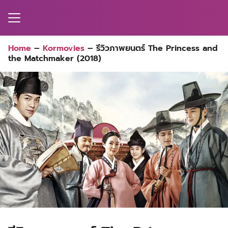
Skip
to
content
Home
–
Kormovies
–
รีวิวภาพยนตร์ The Princess and
the Matchmaker (2018)
MA
ES
CT
EL
UTY
T
EW
US