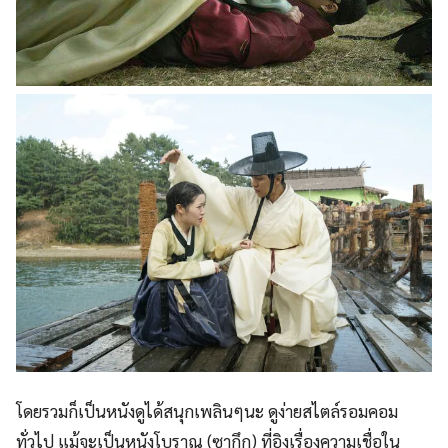
โดยรวมก็เป็นหนังดูได้สนุกเพลินๆนะ ดูง่ายสไตล์รอมคอม
ทั่วไป แม้จะเป็นหนังโบราณ (ซากึก) ที่อิงเรื่องความเชื่อใน