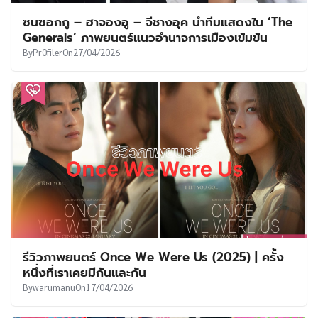
ซนซอกกู – ฮาจองอู – จีชางอุค นำทีมแสดงใน ‘The
Generals’ ภาพยนตร์แนวอำนาจการเมืองเข้มข้น
By
Pr0filer
On
27/04/2026
รีวิวภาพยนตร์ Once We Were Us (2025) | ครั้ง
หนึ่งที่เราเคยมีกันและกัน
By
warumanu
On
17/04/2026