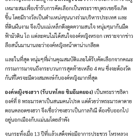
เหมาะสมเพื่อเข้ารับการคัดเลือกเป็นพระราชบุตรเขยจึงเกิด
ขึ้น โดยมีรางวัลเป็นตำแหน่งขุนนางร่วมบริหารประเทศ และ
ที่ดินผืนงาม จึงเป็นแม่เหล็กดึงดูดความสนใจ หนุ่มๆมากันมืด
ฟ้ามัวดิน โถ แต่ละคนไม่ได้สนใจองค์หญิงหรอก เพราะจากข่าว
ลือสนั่นมานานละว่าองค์หญิงหน้าตาน่าเกลียด
และในที่สุด หนุ่มๆที่ผ่านคุณสมบัติและได้รับคัดเลือกจากคณะ
กรรมการมาจนถึงกระบวนการสุดท้ายเหลือ 4 คน ซึ่งจะต้องวัด
กันที่ใครจะมีดวงสมพงษ์กับองค์หญิงมากที่สุด
องค์หญิงซงฮวา (รับบทโดย ชิมอึมคยอง)
เป็นพระราชธิดา
องค์ที่ 8 พระมารดาเป็นสนมคนโปรด แต่ด้วยว่าพระมารดาตาย
ตอนคลอดซงฮวา จึงเชื่อว่าซงฮวาเป็นกาลกิณี ต้องขับออกไป
อยู่นอกเมืองกับแม่นมโดยลำพัง
จนกระทั่งเมื่อ 13 ปีที่แล้วเสด็จพ่อมีอาการประชวร โหรหลวง