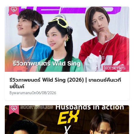
รีวิวภาพยนตร์ Wild Sing (2026) | ขาแดนซ์คืนเวที
ขยี้ไมค์
By
warumanu
On
06/08/2026