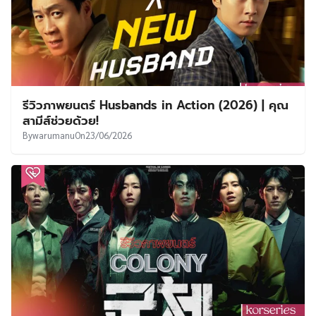
รีวิวภาพยนตร์ Husbands in Action (2026) | คุณ
สามีส์ช่วยด้วย!
By
warumanu
On
23/06/2026