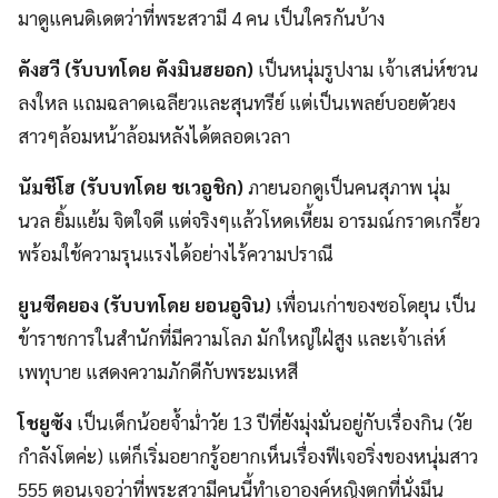
มาดูแคนดิเดตว่าที่พระสวามี 4 คน เป็นใครกันบ้าง
คังฮวี (รับบทโดย คังมินฮยอก)
เป็นหนุ่มรูปงาม เจ้าเสน่ห์ชวน
ลงใหล แถมฉลาดเฉลียวและสุนทรีย์ แต่เป็นเพลย์บอยตัวยง
สาวๆล้อมหน้าล้อมหลังได้ตลอดเวลา
นัมชีโฮ (รับบทโดย ชเวอูชิก)
ภายนอกดูเป็นคนสุภาพ นุ่ม
นวล ยิ้มแย้ม จิตใจดี แต่จริงๆแล้วโหดเหี้ยม อารมณ์กราดเกรี้ยว
พร้อมใช้ความรุนแรงได้อย่างไร้ความปราณี
ยูนซีคยอง (รับบทโดย ยอนอูจิน)
เพื่อนเก่าของซอโดยุน เป็น
ข้าราชการในสำนักที่มีความโลภ มักใหญ่ใฝ่สูง และเจ้าเล่ห์
เพทุบาย แสดงความภักดีกับพระมเหสี
โชยูซัง
เป็นเด็กน้อยจ้ำม่ำวัย 13 ปีที่ยังมุ่งมั่นอยู่กับเรื่องกิน (วัย
กำลังโตค่ะ) แต่ก็เริ่มอยากรู้อยากเห็นเรื่องฟีเจอริ่งของหนุ่มสาว
555 ตอนเจอว่าที่พระสวามีคนนี้ทำเอาองค์หญิงตกที่นั่งมึน