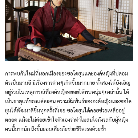
การพบกันใหม่ที่นอกเมืองของซอโดยุนและองค์หญิงที่ปลอม
ตัวเป็นมานอี มีเรื่องราวต่างๆเกิดขึ้นมากมาย ทั้งสองได้บังเอิญ
อยู่ร่วมในเหตุการณ์ที่องค์หญิงทยอยได้พบหนุ่มๆเหล่านั้น ได้
เห็นธาตุแท้ของแต่ละคน ความสัมพันธ์ขององค์หญิงและซอโด
ยุนได้พัฒนาดีขึ้นทุกครั้งที่เจอ ซอโดยุนได้คอยช่วยเหลืออยู่
ตลอด แม้จะไม่ค่อยเข้าใจตัวเองว่าทำไมสนใจกังวลกับผู้หญิง
คนนี้มากนัก ถึงขั้นยอมเสี่ยงภัยช่วยชีวิตเธอด้วยซ้ำ