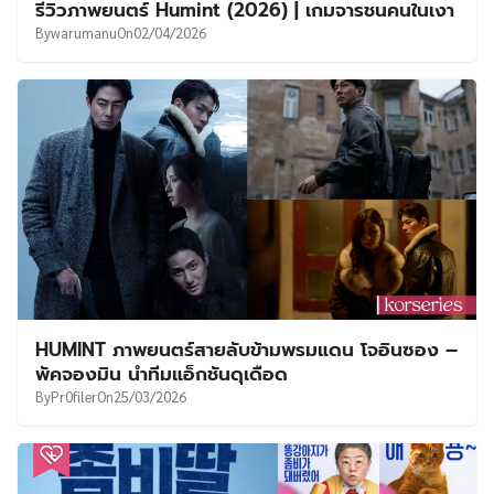
รีวิวภาพยนตร์ Humint (2026) | เกมจารชนคนในเงา
By
warumanu
On
02/04/2026
HUMINT ภาพยนตร์สายลับข้ามพรมแดน โจอินซอง –
พัคจองมิน นำทีมแอ็กชันดุเดือด
By
Pr0filer
On
25/03/2026