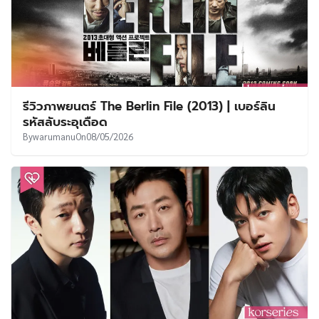
รีวิวภาพยนตร์ The Berlin File (2013) | เบอร์ลิน
รหัสลับระอุเดือด
By
warumanu
On
08/05/2026