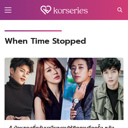
Skip
to
content
Search
for:
MA
When Time Stopped
ES
CT
EL
UTY
T
EW
US
4 นักแสดงที่กลับมามีผลงานให้ติดตามอีกครั้ง หลัง