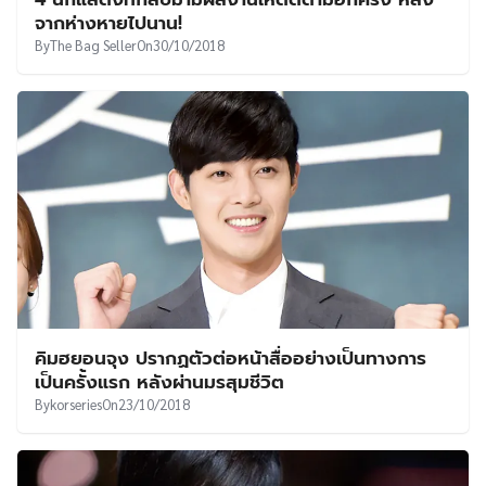
UT
จากห่างหายไปนาน!
By
The Bag Seller
On
30/10/2018
คิมฮยอนจุง ปรากฏตัวต่อหน้าสื่ออย่างเป็นทางการ
เป็นครั้งแรก หลังผ่านมรสุมชีวิต
By
korseries
On
23/10/2018