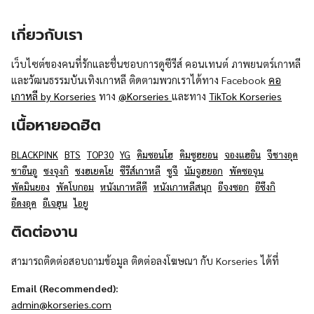
เกี่ยวกับเรา
เว็บไซต์ของคนที่รักและชื่นชอบการดูซีรีส์ คอนเทนต์ ภาพยนตร์เกาหลี
และวัฒนธรรมบันเทิงเกาหลี ติดตามพวกเราได้ทาง Facebook
คอ
เกาหลี by Korseries
ทาง
@Korseries
และทาง
TikTok Korseries
เนื้อหายอดฮิต
BLACKPINK
BTS
TOP30
YG
คิมซอนโฮ
คิมซูฮยอน
จองแฮอิน
จีชางอุค
ชาอึนอู
ซงจุงกิ
ซงฮเยคโย
ซีรีส์เกาหลี
ซูจี
นัมจูฮยอก
พัคซอจุน
พัคมินยอง
พัคโบกอม
หนังเกาหลีดี
หนังเกาหลีสนุก
อีจงซอก
อีซึงกิ
อีดงอุค
อีเจฮุน
ไอยู
ติดต่องาน
สามารถติดต่อสอบถามข้อมูล ติดต่อลงโฆษณา กับ Korseries ได้ที่
Email (Recommended):
admin@korseries.com