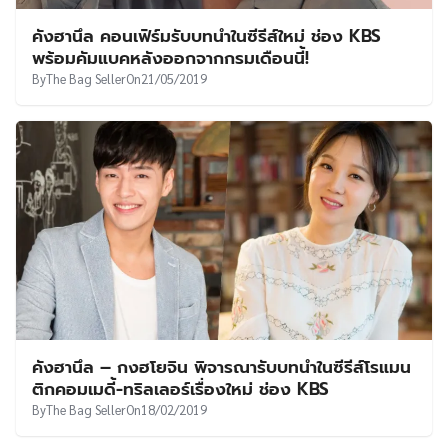
UT
คังฮานึล คอนเฟิร์มรับบทนำในซีรีส์ใหม่ ช่อง KBS
พร้อมคัมแบคหลังออกจากกรมเดือนนี้!
By
The Bag Seller
On
21/05/2019
คังฮานึล – กงฮโยจิน พิจารณารับบทนำในซีรีส์โรแมน
ติกคอมเมดี้-ทริลเลอร์เรื่องใหม่ ช่อง KBS
By
The Bag Seller
On
18/02/2019