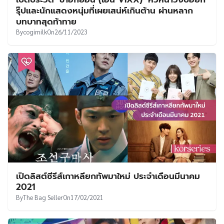
UT
รุ๊ปและนักแสดงหนุ่มที่เผยเสน่ห์เกินต้าน ผ่านหลาก
บทบาทสุดท้าทาย
By
cogimilk
On
26/11/2023
เปิดลิสต์ซีรีส์เกาหลียกทัพมาใหม่ ประจำเดือนมีนาคม
2021
By
The Bag Seller
On
17/02/2021