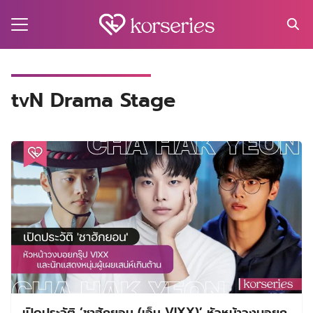
Skip
to
content
Search
for:
MA
tvN Drama Stage
ES
CT
EL
UTY
T
EW
US
เปิดประวัติ ‘ชาฮักยอน (เอ็น VIXX)’ หัวหน้าวงบอยก