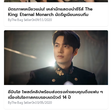
UT
มิตรภาพเหนียวแน่น! เหล่านักแสดงนำซีรีส์ The
King: Eternal Monarch นัดรียูเนียนครบทีม
By
The Bag Seller
On
09/11/2020
อีมินโฮ โพสต์คลิปพร้อมส่งตรงคำขอบคุณถึงแฟน ๆ
เนื่องในโอกาสครบรอบเดบิวต์ 14 ปี
By
The Bag Seller
On
10/05/2020