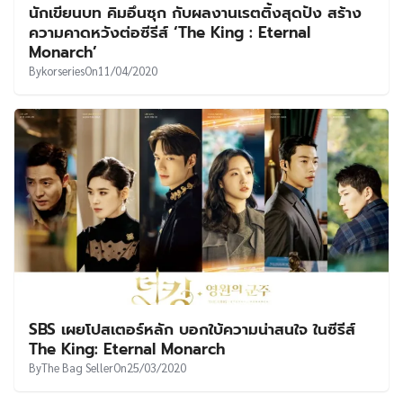
นักเขียนบท คิมอึนซุก กับผลงานเรตติ้งสุดปัง สร้าง
ความคาดหวังต่อซีรีส์ ‘The King : Eternal
Monarch’
By
korseries
On
11/04/2020
SBS เผยโปสเตอร์หลัก บอกใบ้ความน่าสนใจ ในซีรีส์
The King: Eternal Monarch
By
The Bag Seller
On
25/03/2020