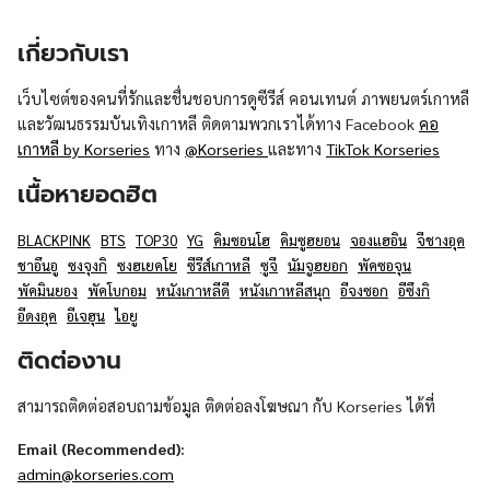
เกี่ยวกับเรา
เว็บไซต์ของคนที่รักและชื่นชอบการดูซีรีส์ คอนเทนต์ ภาพยนตร์เกาหลี
และวัฒนธรรมบันเทิงเกาหลี ติดตามพวกเราได้ทาง Facebook
คอ
เกาหลี by Korseries
ทาง
@Korseries
และทาง
TikTok Korseries
เนื้อหายอดฮิต
BLACKPINK
BTS
TOP30
YG
คิมซอนโฮ
คิมซูฮยอน
จองแฮอิน
จีชางอุค
ชาอึนอู
ซงจุงกิ
ซงฮเยคโย
ซีรีส์เกาหลี
ซูจี
นัมจูฮยอก
พัคซอจุน
พัคมินยอง
พัคโบกอม
หนังเกาหลีดี
หนังเกาหลีสนุก
อีจงซอก
อีซึงกิ
อีดงอุค
อีเจฮุน
ไอยู
ติดต่องาน
สามารถติดต่อสอบถามข้อมูล ติดต่อลงโฆษณา กับ Korseries ได้ที่
Email (Recommended):
admin@korseries.com