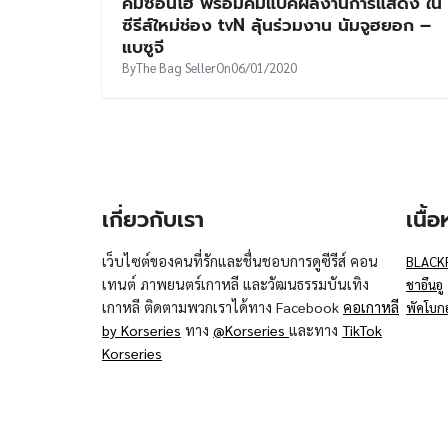
คิมซอนโฮ พร้อมคัมแบคผลงานการแสดง ใน
ซีรีส์ใหม่ช่อง tvN ลุ้นร่วมงาน นัมจูฮยอก –
แบซูจี
By
The Bag Seller
On
06/01/2020
เกี่ยวกับเรา
เนื้
เว็บไซต์ของคนที่รักและชื่นชอบการดูซีรีส์ คอน
BLACK
เทนต์ ภาพยนตร์เกาหลี และวัฒนธรรมบันเทิง
ชาอึนอู
เกาหลี ติดตามพวกเราได้ทาง Facebook
คอเกาหลี
พัคโบก
by Korseries
ทาง
@Korseries
และทาง
TikTok
Korseries