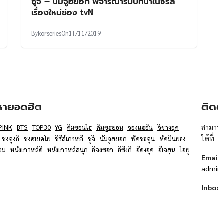
ซูจี – นัมจูฮยอก พิจารณารับบทนำในซีรีส์
เรื่องใหม่ช่อง tvN
By
korseries
On
11/11/2019
อหายอดฮิต
ติด
สามาร
PINK
BTS
TOP30
YG
คิมซอนโฮ
คิมซูฮยอน
จองแฮอิน
จีชางอุค
ได้ที่
ซงจุงกิ
ซงฮเยคโย
ซีรีส์เกาหลี
ซูจี
นัมจูฮยอก
พัคซอจุน
พัคมินยอง
อม
หนังเกาหลีดี
หนังเกาหลีสนุก
อีจงซอก
อีซึงกิ
อีดงอุค
อีเจฮุน
ไอยู
Emai
admi
I
nbo