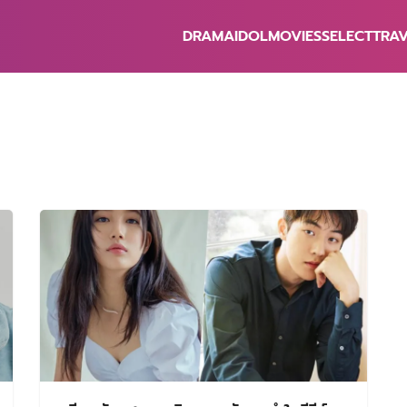
DRAMA
IDOL
MOVIES
SELECT
TRA
earch
r: