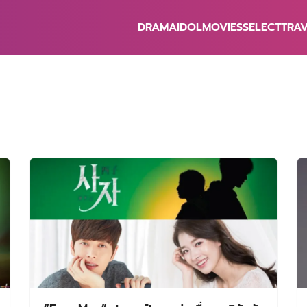
DRAMA
IDOL
MOVIES
SELECT
TRA
earch
r: