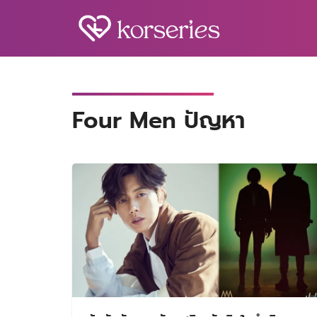
Skip
to
content
S
fo
Four Men ปัญหา