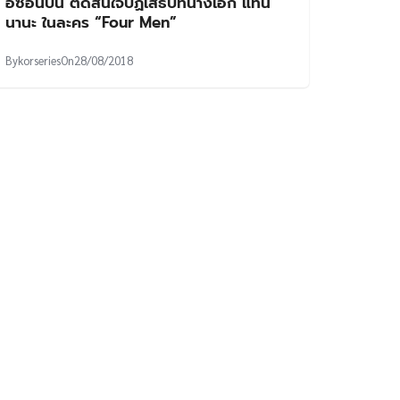
อีซอนบิน ตัดสินใจปฏิเสธบทนางเอก แทน
นานะ ในละคร “Four Men”
By
korseries
On
28/08/2018