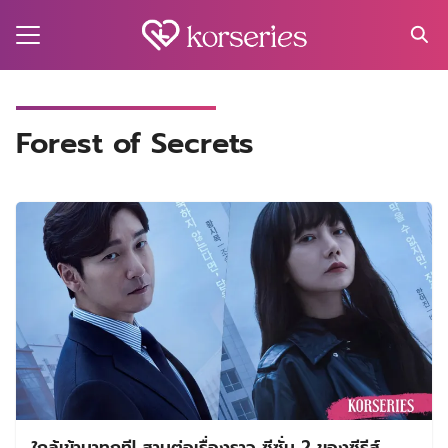
Skip
to
content
Search
for:
MA
Forest of Secrets
ES
CT
EL
UTY
T
EW
US
ใกล้เข้ามาทุกที! สานต่อเรื่องราว ซีซั่น 2 ของซีรีส์