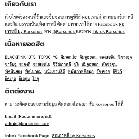
เกี่ยวกับเรา
เว็บไซต์ของคนที่รักและชื่นชอบการดูซีรีส์ คอนเทนต์ ภาพยนตร์เกาหลี
และวัฒนธรรมบันเทิงเกาหลี ติดตามพวกเราได้ทาง Facebook
คอ
เกาหลี by Korseries
ทาง
@Korseries
และทาง
TikTok Korseries
เนื้อหายอดฮิต
BLACKPINK
BTS
TOP30
YG
คิมซอนโฮ
คิมซูฮยอน
จองแฮอิน
จีชางอุค
ชาอึนอู
ซงจุงกิ
ซงฮเยคโย
ซีรีส์เกาหลี
ซูจี
นัมจูฮยอก
พัคซอจุน
พัคมินยอง
พัคโบกอม
หนังเกาหลีดี
หนังเกาหลีสนุก
อีจงซอก
อีซึงกิ
อีดงอุค
อีเจฮุน
ไอยู
ติดต่องาน
สามารถติดต่อสอบถามข้อมูล ติดต่อลงโฆษณา กับ Korseries ได้ที่
Email (Recommended):
admin@korseries.com
I
nbox Facebook Page:
คอเกาหลี by Korseries