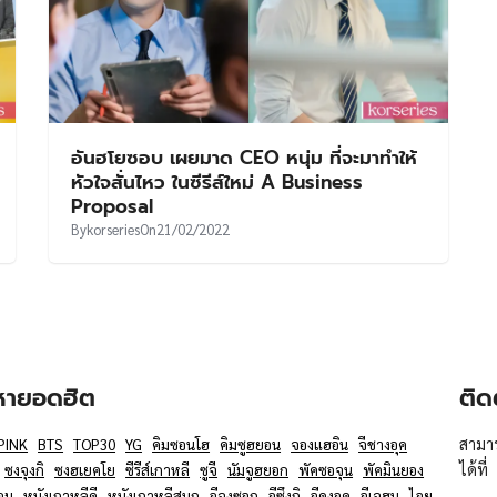
อันฮโยซอบ เผยมาด CEO หนุ่ม ที่จะมาทำให้
หัวใจสั่นไหว ในซีรีส์ใหม่ A Business
Proposal
By
korseries
On
21/02/2022
อหายอดฮิต
ติด
สามาร
PINK
BTS
TOP30
YG
คิมซอนโฮ
คิมซูฮยอน
จองแฮอิน
จีชางอุค
ได้ที่
ซงจุงกิ
ซงฮเยคโย
ซีรีส์เกาหลี
ซูจี
นัมจูฮยอก
พัคซอจุน
พัคมินยอง
อม
หนังเกาหลีดี
หนังเกาหลีสนุก
อีจงซอก
อีซึงกิ
อีดงอุค
อีเจฮุน
ไอยู