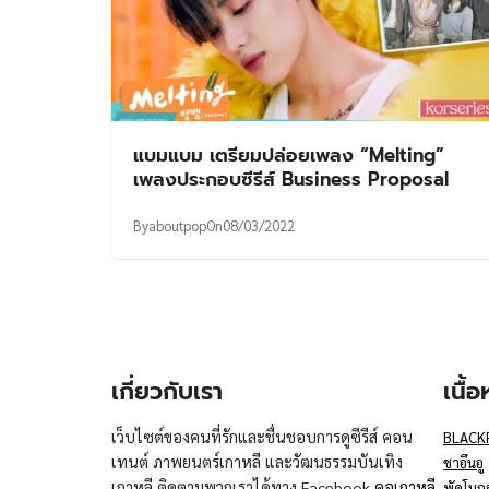
แบมแบม เตรียมปล่อยเพลง “Melting”
เพลงประกอบซีรีส์ Business Proposal
By
aboutpop
On
08/03/2022
เกี่ยวกับเรา
เนื้
เว็บไซต์ของคนที่รักและชื่นชอบการดูซีรีส์ คอน
BLACK
เทนต์ ภาพยนตร์เกาหลี และวัฒนธรรมบันเทิง
ชาอึนอู
เกาหลี ติดตามพวกเราได้ทาง Facebook
คอเกาหลี
พัคโบก