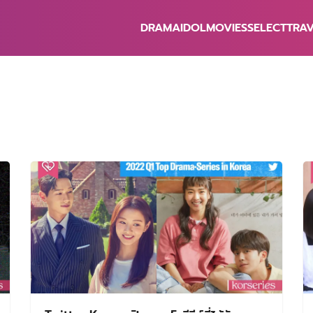
DRAMA
IDOL
MOVIES
SELECT
TRA
earch
r: