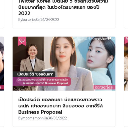
Twitter Korea เปิดเผย 5 ซีรีส์ที่ได้รับความ
นิยมมากที่สุด ในช่วงไตรมาสแรก ของปี
2022
By
korseries
On
16/04/2022
เปิดประวัติ ซอลอินอา นักแสดงสาวพราว
เสน่ห์ เจ้าของบทบาท จินยองซอ จากซีรีส์
Business Proposal
By
moomamonn
On
30/03/2022