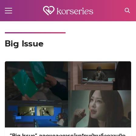
Skip
to
content
Search
for:
MA
Big Issue
ES
CT
EL
UTY
T
EW
US
“Big Issue” ออกแถลงการณ์ขอโทษผู้ชมถึงความผิด