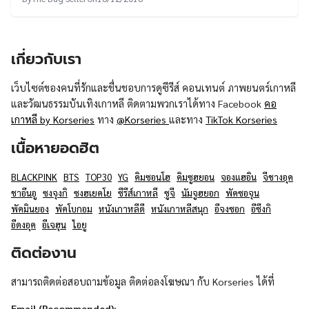
เกี่ยวกับเรา
เว็บไซต์ของคนที่รักและชื่นชอบการดูซีรีส์ คอนเทนต์ ภาพยนตร์เกาหลี
และวัฒนธรรมบันเทิงเกาหลี ติดตามพวกเราได้ทาง Facebook
คอ
เกาหลี by Korseries
ทาง
@Korseries
และทาง
TikTok Korseries
เนื้อหายอดฮิต
BLACKPINK
BTS
TOP30
YG
คิมซอนโฮ
คิมซูฮยอน
จองแฮอิน
จีชางอุค
ชาอึนอู
ซงจุงกิ
ซงฮเยคโย
ซีรีส์เกาหลี
ซูจี
นัมจูฮยอก
พัคซอจุน
พัคมินยอง
พัคโบกอม
หนังเกาหลีดี
หนังเกาหลีสนุก
อีจงซอก
อีซึงกิ
อีดงอุค
อีเจฮุน
ไอยู
ติดต่องาน
สามารถติดต่อสอบถามข้อมูล ติดต่อลงโฆษณา กับ Korseries ได้ที่
Email (Recommended):