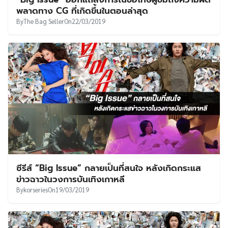
UT
พลาดทาง CG ที่เกิดขึ้นในตอนล่าสุด
By
The Bag Seller
On
22/03/2019
ซีรีส์ “Big Issue” กลายเป็นที่สนใจ หลังเกิดกระแส
ข่าวฉาวในวงการบันเทิงเกาหลี
By
korseries
On
19/03/2019