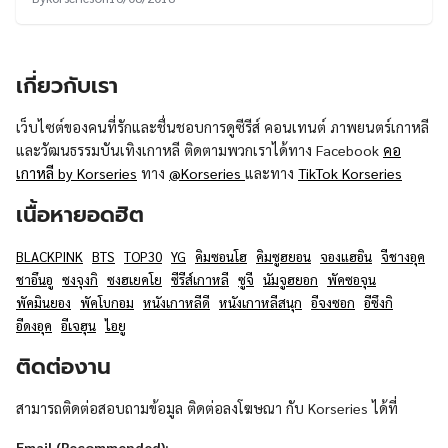
เกี่ยวกับเรา
เว็บไซต์ของคนที่รักและชื่นชอบการดูซีรีส์ คอนเทนต์ ภาพยนตร์เกาหลี
และวัฒนธรรมบันเทิงเกาหลี ติดตามพวกเราได้ทาง Facebook
คอ
เกาหลี by Korseries
ทาง
@Korseries
และทาง
TikTok Korseries
เนื้อหายอดฮิต
BLACKPINK
BTS
TOP30
YG
คิมซอนโฮ
คิมซูฮยอน
จองแฮอิน
จีชางอุค
ชาอึนอู
ซงจุงกิ
ซงฮเยคโย
ซีรีส์เกาหลี
ซูจี
นัมจูฮยอก
พัคซอจุน
พัคมินยอง
พัคโบกอม
หนังเกาหลีดี
หนังเกาหลีสนุก
อีจงซอก
อีซึงกิ
อีดงอุค
อีเจฮุน
ไอยู
ติดต่องาน
สามารถติดต่อสอบถามข้อมูล ติดต่อลงโฆษณา กับ Korseries ได้ที่
Email (Recommended):