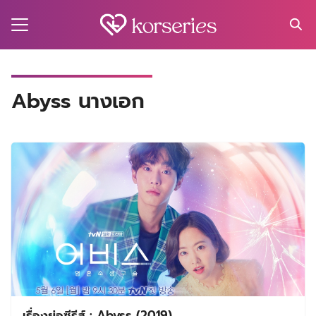
Skip
to
content
Search
for:
MA
Abyss นางเอก
ES
CT
EL
UTY
T
EW
US
เรื่องย่อซีรีส์ : Abyss (2019)