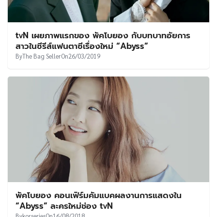
tvN เผยภาพแรกของ พัคโบยอง กับบทบาทอัยการ
สาวในซีรีส์แฟนตาซีเรื่องใหม่ “Abyss”
By
The Bag Seller
On
26/03/2019
พัคโบยอง คอนเฟิร์มคัมแบคผลงานการแสดงใน
“Abyss” ละครใหม่ช่อง tvN
By
korseries
On
16/08/2018