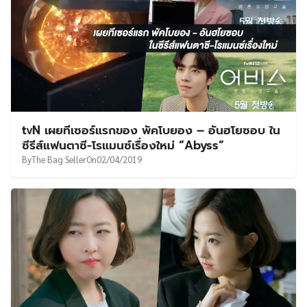
tvN เผยทีเซอร์แรกของ พัคโบยอง – อันฮโยซอบ ใน
ซีรีส์แฟนตาซี-โรแมนซ์เรื่องใหม่ “Abyss”
By
The Bag Seller
On
02/04/2019