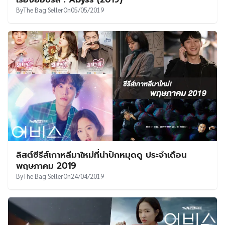
UT
By
The Bag Seller
On
05/05/2019
ลิสต์ซีรีส์เกาหลีมาใหม่ที่น่าปักหมุดดู ประจำเดือน
พฤษภาคม 2019
By
The Bag Seller
On
24/04/2019