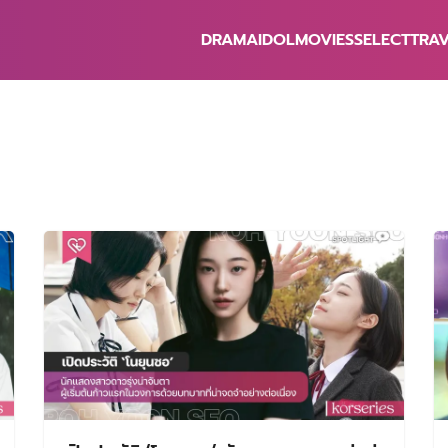
DRAMA
IDOL
MOVIES
SELECT
TRA
earch
r: