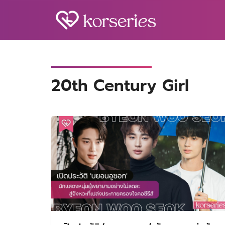
Skip
to
content
S
fo
20th Century Girl