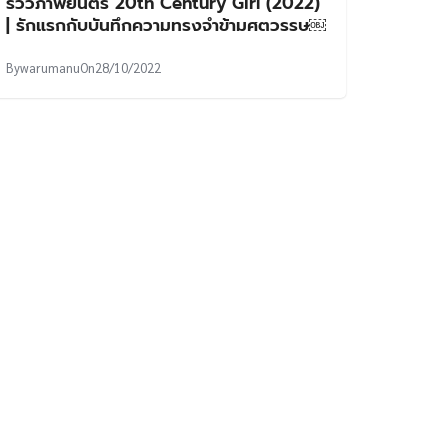
รีวิวภาพยนตร์ 20th Century Girl (2022)
| รักแรกกับบันทึกความทรงจำข้ามศตวรรษ￼
By
warumanu
On
28/10/2022