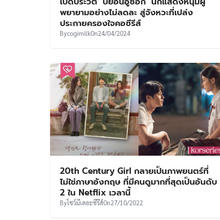
เปิดประวัติ ‘บยอนอูซอก’ นักแสดงหนุ่มผู้
พยายามอย่างไม่ลดละ สู่จังหวะที่เปล่ง
ประกายครองใจคอซีรีส์
By
cogimilk
On
24/04/2024
20th Century Girl กลายเป็นภาพยนตร์ที่
ไม่ใช่ภาษาอังกฤษ ที่มีคนดูมากที่สุดเป็นอันดับ
2 ใน Netflix เวลานี้
By
โชว์มีเดอะซีรีส์
On
27/10/2022