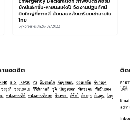
Emergency Declaration ภาพยนตร์ฟอร์ม
ยักษ์แอ็กชั่น-หายนะแห่งปี จัดงานปฐมทัศน์
ยิ่งใหญ่ที่เกาหลี นับถอยหลังเตรียมเข้าฉายใน
ไทย
By
korseries
On
26/07/2022
อหายอดฮิต
ติด
สามาร
PINK
BTS
TOP30
YG
คิมซอนโฮ
คิมซูฮยอน
จองแฮอิน
จีชางอุค
ได้ที่
ซงจุงกิ
ซงฮเยคโย
ซีรีส์เกาหลี
ซูจี
นัมจูฮยอก
พัคซอจุน
พัคมินยอง
อม
หนังเกาหลีดี
หนังเกาหลีสนุก
อีจงซอก
อีซึงกิ
อีดงอุค
อีเจฮุน
ไอยู
Emai
admi
I
nbo