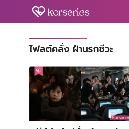
Skip
to
content
S
fo
ไฟลต์คลั่ง ฝ่านรกชีวะ