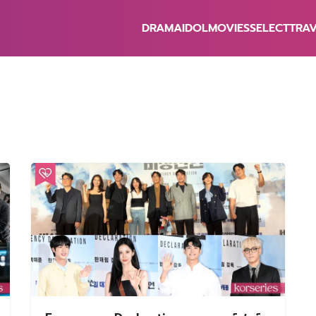
DRAMA
IDOL
MOVIES
SELECT
TRA
earch
r: