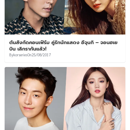
ต้นสังกัดคอนเฟิร์ม คู่รักนักแสดง อีจุนกิ – จอนฮเย
บิน เลิกรากันแล้ว!
By
korseries
On
25/08/2017