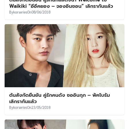
UT
Waikiki “อีอีคยอง – จองอินซอน” เลิกรากันแล้ว
By
korseries
On
08/06/2018
ต้นสังกัดยืนยัน คู่รักคนดัง ซออินกุก – พัคโบรัม
เลิกรากันแล้ว
By
korseries
On
23/05/2018