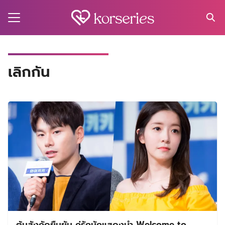
Skip
to
content
Search
for:
MA
เลิกกัน
ES
CT
EL
UTY
T
EW
US
ต้นสังกัดยืนยัน คู่รักนักแสดงนำ ​Welcome to