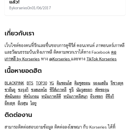
แล้ว!
By
korseries
On
01/06/2017
เกี่ยวกับเรา
เว็บไซต์ของคนที่รักและชื่นชอบการดูซีรีส์ คอนเทนต์ ภาพยนตร์เกาหลี
และวัฒนธรรมบันเทิงเกาหลี ติดตามพวกเราได้ทาง Facebook
คอ
เกาหลี by Korseries
ทาง
@Korseries
และทาง
TikTok Korseries
เนื้อหายอดฮิต
BLACKPINK
BTS
TOP30
YG
คิมซอนโฮ
คิมซูฮยอน
จองแฮอิน
จีชางอุค
ชาอึนอู
ซงจุงกิ
ซงฮเยคโย
ซีรีส์เกาหลี
ซูจี
นัมจูฮยอก
พัคซอจุน
พัคมินยอง
พัคโบกอม
หนังเกาหลีดี
หนังเกาหลีสนุก
อีจงซอก
อีซึงกิ
อีดงอุค
อีเจฮุน
ไอยู
ติดต่องาน
สามารถติดต่อสอบถามข้อมูล ติดต่อลงโฆษณา กับ Korseries ได้ที่