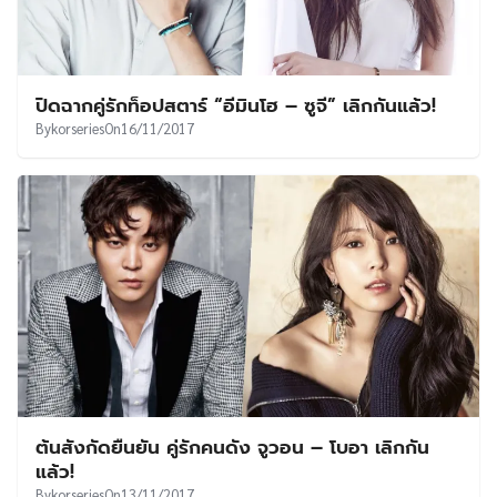
ปิดฉากคู่รักท็อปสตาร์ “อีมินโฮ – ซูจี” เลิกกันแล้ว!
By
korseries
On
16/11/2017
ต้นสังกัดยืนยัน คู่รักคนดัง จูวอน – โบอา เลิกกัน
แล้ว!
By
korseries
On
13/11/2017