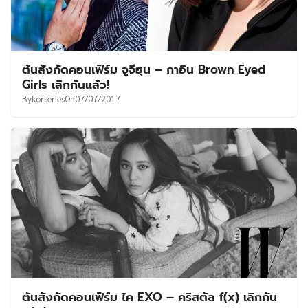
ต้นสังกัดคอนเฟิร์ม จูจีฮุน – กาอิน Brown Eyed
Girls เลิกกันแล้ว!
By
korseries
On
07/07/2017
ต้นสังกัดคอนเฟิร์ม ไค EXO – คริสตัล f(x) เลิกกัน