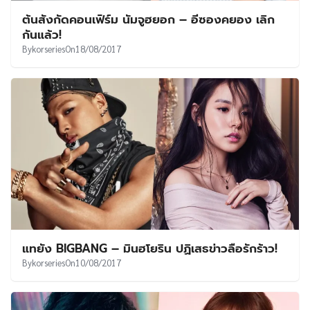
ต้นสังกัดคอนเฟิร์ม นัมจูฮยอก – อีซองคยอง เลิก
กันแล้ว!
By
korseries
On
18/08/2017
แทยัง BIGBANG – มินฮโยริน ปฏิเสธข่าวลือรักร้าว!
By
korseries
On
10/08/2017