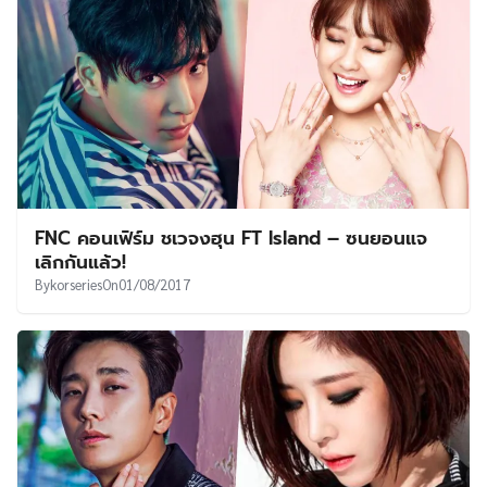
FNC คอนเฟิร์ม ชเวจงฮุน FT Island – ซนยอนแจ
เลิกกันแล้ว!
By
korseries
On
01/08/2017