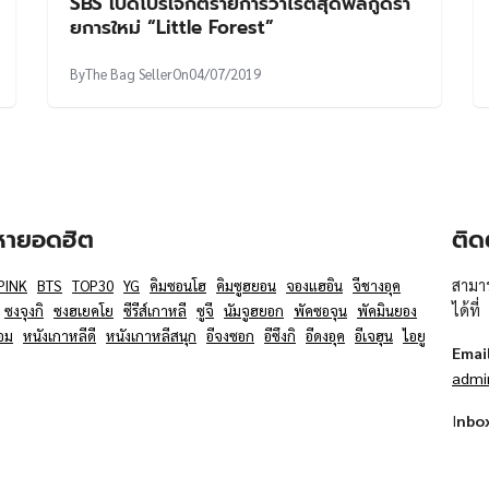
SBS เปิดโปรเจกต์รายการวาไรตี้สุดฟิลกู้ดรา
ยการใหม่ “Little Forest”
By
The Bag Seller
On
04/07/2019
อหายอดฮิต
ติด
สามาร
PINK
BTS
TOP30
YG
คิมซอนโฮ
คิมซูฮยอน
จองแฮอิน
จีชางอุค
ได้ที่
ซงจุงกิ
ซงฮเยคโย
ซีรีส์เกาหลี
ซูจี
นัมจูฮยอก
พัคซอจุน
พัคมินยอง
อม
หนังเกาหลีดี
หนังเกาหลีสนุก
อีจงซอก
อีซึงกิ
อีดงอุค
อีเจฮุน
ไอยู
Emai
admi
I
nbo