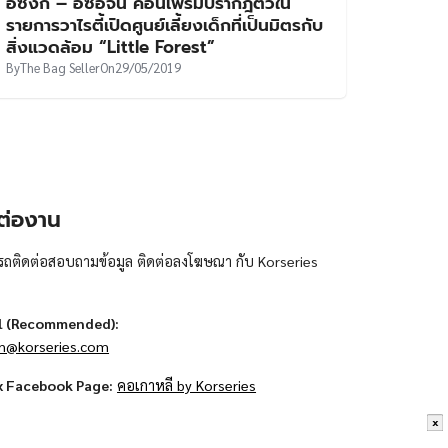
อีซึงกิ – อีซอจิน คอนเฟิร์มปรากฎตัวใน
รายการวาไรตี้เปิดศูนย์เลี้ยงเด็กที่เป็นมิตรกับ
สิ่งแวดล้อม “Little Forest”
By
The Bag Seller
On
29/05/2019
ต่องาน
ถติดต่อสอบถามข้อมูล ติดต่อลงโฆษณา กับ Korseries
l (Recommended):
n@korseries.com
x Facebook Page:
คอเกาหลี by Korseries
x