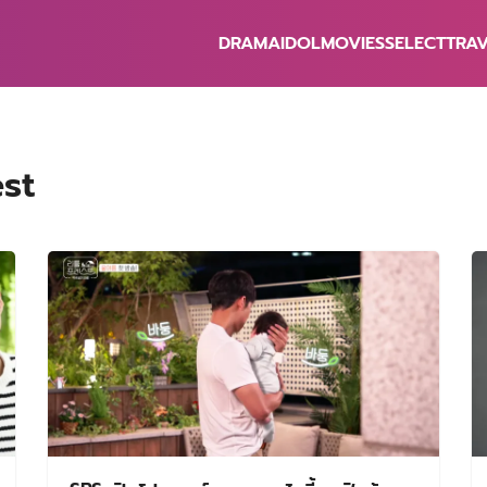
DRAMA
IDOL
MOVIES
SELECT
TRA
earch
r:
est