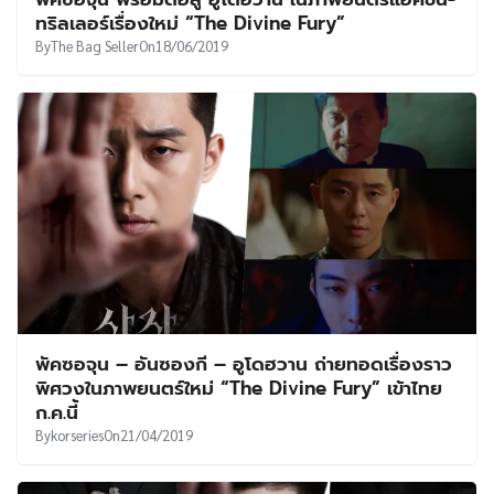
UT
ทริลเลอร์เรื่องใหม่ “The Divine Fury”
By
The Bag Seller
On
18/06/2019
พัคซอจุน – อันซองกี – อูโดฮวาน ถ่ายทอดเรื่องราว
พิศวงในภาพยนตร์ใหม่ “The Divine Fury” เข้าไทย
ก.ค.นี้
By
korseries
On
21/04/2019