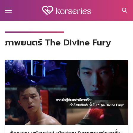
Skip
to
content
Search
for:
MA
ภาพยนตร์ The Divine Fury
ES
CT
EL
UTY
T
EW
US
พัคซอจุน พร้อมต่อสู้ อูโดฮวาน ในภาพยนตร์แอคชั่น-