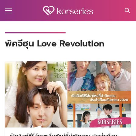
Skip
to
content
Search
for:
MA
พัคจีฮุน Love Revolution
ES
CT
EL
UTY
T
EW
US
เปิดลิสต์ซีรีส์เกาหลีมาใหม่ที่น่าติดตาม ประจำเดือน