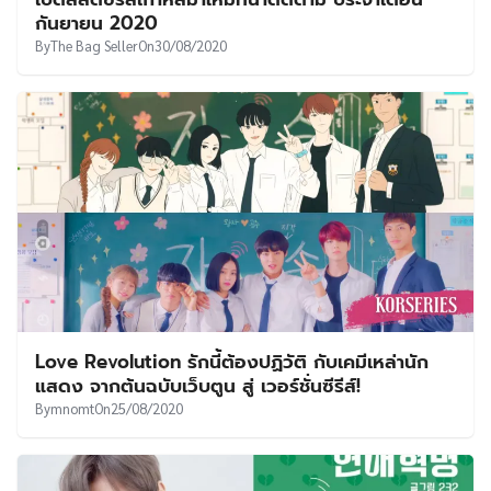
UT
กันยายน 2020
By
The Bag Seller
On
30/08/2020
Love Revolution รักนี้ต้องปฏิวัติ กับเคมีเหล่านัก
แสดง จากต้นฉบับเว็บตูน สู่ เวอร์ชั่นซีรีส์!
By
mnomt
On
25/08/2020