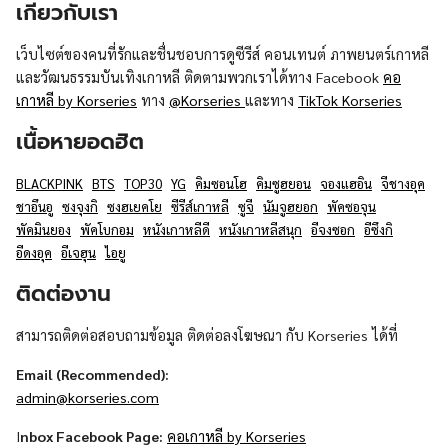
เกี่ยวกับเรา
เว็บไซต์ของคนที่รักและชื่นชอบการดูซีรีส์ คอนเทนต์ ภาพยนตร์เกาหลี
และวัฒนธรรมบันเทิงเกาหลี ติดตามพวกเราได้ทาง Facebook
คอ
เกาหลี by Korseries
ทาง
@Korseries
และทาง
TikTok Korseries
เนื้อหายอดฮิต
BLACKPINK
BTS
TOP30
YG
คิมซอนโฮ
คิมซูฮยอน
จองแฮอิน
จีชางอุค
ชาอึนอู
ซงจุงกิ
ซงฮเยคโย
ซีรีส์เกาหลี
ซูจี
นัมจูฮยอก
พัคซอจุน
พัคมินยอง
พัคโบกอม
หนังเกาหลีดี
หนังเกาหลีสนุก
อีจงซอก
อีซึงกิ
อีดงอุค
อีเจฮุน
ไอยู
ติดต่องาน
สามารถติดต่อสอบถามข้อมูล ติดต่อลงโฆษณา กับ Korseries ได้ที่
Email (Recommended):
admin@korseries.com
I
nbox Facebook Page:
คอเกาหลี by Korseries