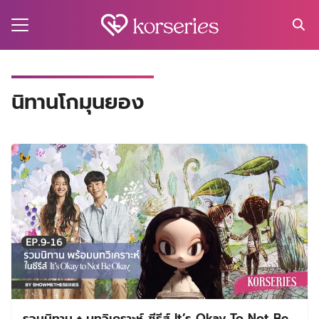
Skip
to
content
Search
for:
MA
นิทานโกมุนยอง
ES
CT
EL
UTY
T
EW
US
รวมนิทาน + บทวิเคราะห์ ซีรีส์ It’s Okay To Not Be