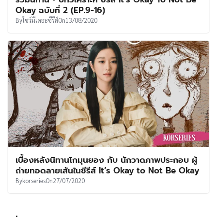
UT
Okay ฉบับที่ 2 (EP.9-16)
By
โชว์มีเดอะซีรีส์
On
13/08/2020
เบื้องหลังนิทานโกมุนยอง กับ นักวาดภาพประกอบ ผู้
ถ่ายทอดลายเส้นในซีรีส์ It’s Okay to Not Be Okay
By
korseries
On
27/07/2020