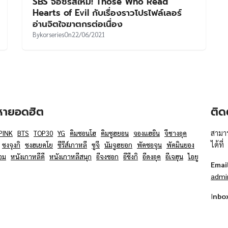
SBS จ่อซีรีส์ใหม่! Those Who Read
Hearts of Evil กับเรื่องราวโปรไฟล์เลอร์
อ่านจิตใจฆาตกรต่อเนื่อง
By
korseries
On
22/06/2021
อหายอดฮิต
ติด
สามาร
PINK
BTS
TOP30
YG
คิมซอนโฮ
คิมซูฮยอน
จองแฮอิน
จีชางอุค
ได้ที่
ซงจุงกิ
ซงฮเยคโย
ซีรีส์เกาหลี
ซูจี
นัมจูฮยอก
พัคซอจุน
พัคมินยอง
อม
หนังเกาหลีดี
หนังเกาหลีสนุก
อีจงซอก
อีซึงกิ
อีดงอุค
อีเจฮุน
ไอยู
Emai
admi
I
nbo