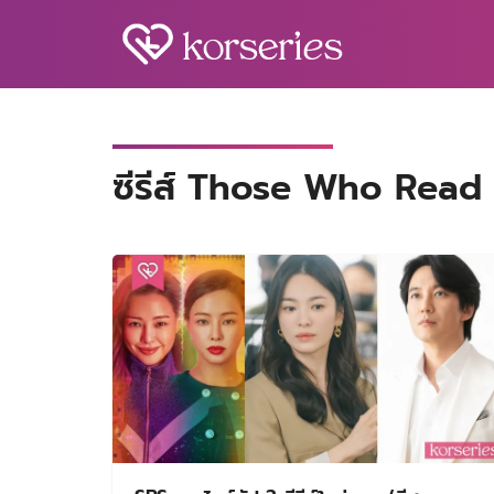
Skip
to
content
S
fo
ซีรีส์ Those Who Read 