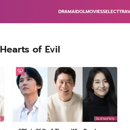
DRAMA
IDOL
MOVIES
SELECT
TRA
earch
r:
Hearts of Evil