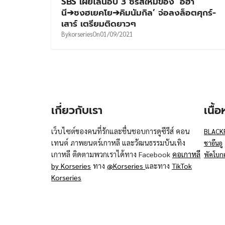
SBS เผยไลน์อัป 3 ซีรีส์ใหม่ของ ‘อีฮา
นี➔ซงฮเยคโย➔คิมนัมกิล’ จ่อลงล็อตศุกร์-
เสาร์ เตรียมติดยาวๆ
By
korseries
On
01/09/2021
เกี่ยวกับเรา
เนื้
เว็บไซต์ของคนที่รักและชื่นชอบการดูซีรีส์ คอน
BLACK
เทนต์ ภาพยนตร์เกาหลี และวัฒนธรรมบันเทิง
ชาอึนอู
เกาหลี ติดตามพวกเราได้ทาง Facebook
คอเกาหลี
พัคโบก
by Korseries
ทาง
@Korseries
และทาง
TikTok
Korseries